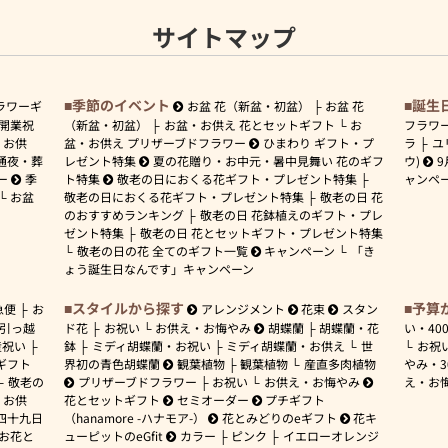
サイトマップ
季節のイベント
誕生
ラワーギ
お盆 花（新盆・初盆）
お盆 花
開業祝
（新盆・初盆）
お盆・お供え 花とセットギフト
お
フラワ
お供
盆・お供え プリザーブドフラワー
ひまわり ギフト・プ
ラ
ユ
通夜・葬
レゼント特集
夏の花贈り・お中元・暑中見舞い 花のギフ
ウ)
9
ー
季
ト特集
敬老の日におくる花ギフト・プレゼント特集
ャンペ
お盆
敬老の日におくる花ギフト・プレゼント特集
敬老の日 花
のおすすめランキング
敬老の日 花鉢植えのギフト・プレ
ゼント特集
敬老の日 花とセットギフト・プレゼント特集
敬老の日の花 全てのギフト一覧
キャンペーン
「き
ょう誕生日なんです」キャンペーン
スタイルから探す
予算
急便
お
アレンジメント
花束
スタン
引っ越
ド花
お祝い
お供え・お悔やみ
胡蝶蘭
胡蝶蘭・花
い・
40
産祝い
鉢
ミディ胡蝶蘭・お祝い
ミディ胡蝶蘭・お供え
世
お祝
ギフト
界初の青色胡蝶蘭
観葉植物
観葉植物
産直多肉植物
やみ・
敬老の
プリザーブドフラワー
お祝い
お供え・お悔やみ
え・お
お供
花とセットギフト
セミオーダー
プチギフト
四十九日
（hanamore -ハナモア-）
花とみどりのeギフト
花キ
 お花と
ューピットのeGfit
カラー
ピンク
イエローオレンジ