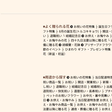
よく贈られる花
お祝いの花特集
誕生日フ
フト特集
8月の誕生花(トルコキキョウ)
開店・
い
退職祝い
結婚記念日
お供え・お悔やみ
え・お悔やみの花
四十九日法要以降に贈る花
儀に贈る花
胡蝶蘭・花鉢
プリザーブドフラワ
節のイベント
ひまわり ギフト・プレゼント特集
花（新盆・初盆）
用途から探す
お祝いの花特集
当日配達特
祝い商品一覧
お祝い
開店・開業祝い
新築・
し祝い
退職祝い
結婚記念日
結婚祝い
出
退院祝い・快気祝い
還暦祝い・長寿祝い
プチ
ペットのお祝いフラワー
お中元・暑中見舞い
日
お供え・お悔やみ
当日配達特急便 お供え
え・お悔やみ商品一覧
お供え・お悔やみの花
法要以降に贈る花
通夜・葬儀に贈る花
お供え