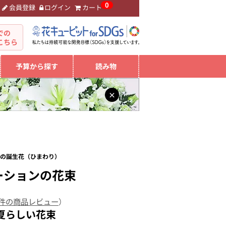
0
会員登録
ログイン
カート
。
での
こちら
予算から探す
読み物
×
月の誕生花（ひまわり）
ーションの花束
 件の商品レビュー
）
夏らしい花束