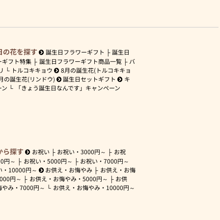
日の花を探す
誕生日フラワーギフト
誕生日
ーギフト特集
誕生日フラワーギフト商品一覧
バ
リ
トルコキキョウ
8月の誕生花(トルコキキョ
月の誕生花(リンドウ)
誕生日セットギフト
キ
ーン
「きょう誕生日なんです」キャンペーン
から探す
お祝い
お祝い・
3000円～
お祝
00円～
お祝い・
5000円～
お祝い・
7000円～
い・
10000円～
お供え・お悔やみ
お供え・お悔
3000円～
お供え・お悔やみ・
5000円～
お供
悔やみ・
7000円～
お供え・お悔やみ・
10000円～