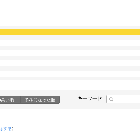
キーワード
の高い順
参考になった順
除する
）