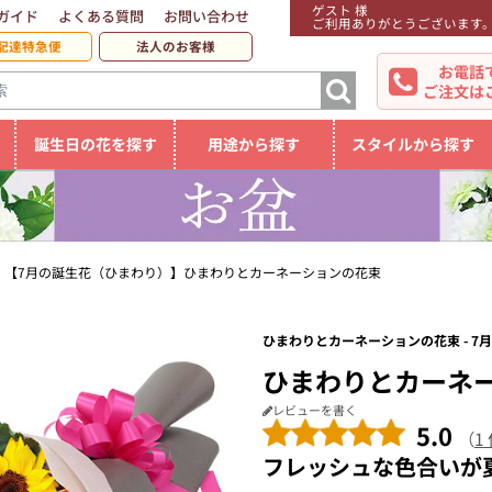
ゲスト 様
ガイド
よくある質問
お問い合わせ
ご利用ありがとうございます
配達特急便
法人のお客様
お電話
ご注文は
誕生日の花を探す
用途から探す
スタイルから探す
【7月の誕生花（ひまわり）】ひまわりとカーネーションの花束
ひまわりとカーネーションの花束 - 7
ひまわりとカーネ
レビューを書く
5.0
（
1
フレッシュな色合いが