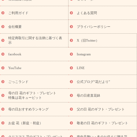
フト
お盆・お供え プリザーブドフラワー
ひまわり ギフト・プ
レゼント特集
夏の花贈り・お中元・暑中見舞い 花のギフト特集
敬老の日におくる花ギフト・プレゼント特集
敬老の日におくる
ご利用ガイド
よくある質問
花ギフト・プレゼント特集
敬老の日 花のおすすめランキング
敬
老の日 花鉢植えのギフト・プレゼント特集
敬老の日 花とセットギ
会社概要
プライバシーポリシー
フト・プレゼント特集
敬老の日の花 全てのギフト一覧
キャン
誕生日の花を
特定商取引に関する法律に基づく表
ペーン
「きょう誕生日なんです」キャンペーン
X（旧Twitter）
示
探す
誕生日フラワーギフト
誕生日フラワーギフト特集
誕生
日フラワーギフト商品一覧
バラ
ユリ
トルコキキョウ
8月の
facebook
Instagram
誕生花(トルコキキョウ)
9月の誕生花(リンドウ)
誕生日セット
ギフト
キャンペーン
「きょう誕生日なんです」キャンペーン
YouTube
LINE
用途から探す
お祝いの花特集
当日配達特急便
お祝い商品
一覧
お祝い
開店・開業祝い
新築・引っ越し祝い
退職祝い
ごっこランド
公式ブログ“花だより”
結婚記念日
結婚祝い
出産祝い
退院祝い・快気祝い
還暦
祝い・長寿祝い
プチギフト
ペットのお祝いフラワー
お中
母の日 花のギフト・プレゼント
母の日産直花鉢
特集は花キューピット
元・暑中見舞い
敬老の日
お供え・お悔やみ
当日配達特急便
お供え
お供え・お悔やみ商品一覧
お供え・お悔やみの花
四
母の日おすすめランキング
父の日 花のギフト・プレゼント
十九日法要以降に贈る花
通夜・葬儀に贈る花
お供え お花とセッ
トギフト
お供え プリザーブドフラワー
ペットのお供えフラワー
お盆 花（新盆・初盆）
敬老の日 花のギフト・プレゼント
お盆（新盆・初盆）
その他
お祝い返し
お見舞い
お取り
寄せギフト
ビジネス用
ご自宅用
観葉植物
ミディ胡蝶蘭
クリスマス 花のギフト・プレゼント
喪中見舞い・冬のお供えに贈る花