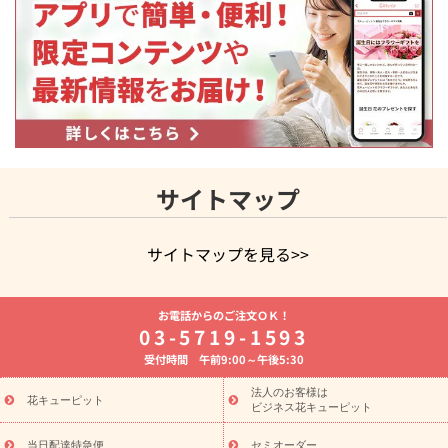
サイトマップ
サイトマップを見る>>
よく贈られる花
お祝いの花特集
誕生日フラワーギフト特集
お電話からのご注文ＯＫ！
8月の誕生花(トルコキキョウ)
開店・開業祝い
退職祝い
結
03-5719-1593
婚記念日
お供え・お悔やみ
お供え・お悔やみの花
四十九日
受付時間 午前9:00～午後5:30
法要以降に贈る花
通夜・葬儀に贈る花
胡蝶蘭・花鉢
プリザ
ーブドフラワー
季節のイベント
ひまわり ギフト・プレゼント
法人のお客様は
季節のイベント
花キューピット
特集
お盆 花（新盆・初盆）
お盆 花（新
ビジネス花キューピット
盆・初盆）
お盆 花（新盆・初盆）
お盆・お供え 花とセットギ
当日配達特急便
セミオーダー