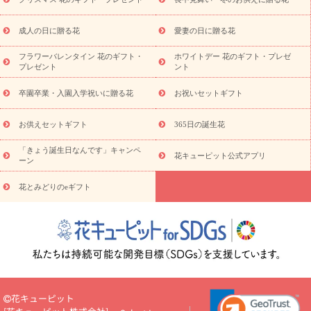
スタイルから探す
プリザーブドフラワー
アレンジメント
花束
スタンド花
お祝い
お供え・お悔やみ
胡蝶蘭
胡蝶
成人の日に贈る花
愛妻の日に贈る花
蘭・花鉢
ミディ胡蝶蘭・お祝い
ミディ胡蝶蘭・お供え
世界初
の青色胡蝶蘭
観葉植物
観葉植物
産直多肉植物
プリザーブ
フラワーバレンタイン 花のギフト・
ホワイトデー 花のギフト・プレゼ
ドフラワー
お祝い
お供え・お悔やみ
花とセットギフト
セ
プレゼント
ント
ミオーダー
プチギフト（hanamore -ハナモア-）
花とみどりの
eギフト
花キューピットのeGfit
カラー
ピンク
イエローオ
卒園卒業・入園入学祝いに贈る花
お祝いセットギフト
予
レンジ
レッド
お花の種類
バラ
ユリ
トルコキキョウ
算から探す
お祝い
お祝い・
3000円～
お祝い・
4000円～
お供えセットギフト
365日の誕生花
お祝い・
5000円～
お祝い・
7000円～
お祝い・
10000円～
「きょう誕生日なんです」キャンペ
お供え・お悔やみ
お供え・お悔やみ・
3000円～
お供え・お
花キューピット公式アプリ
ーン
悔やみ・
5000円～
お供え・お悔やみ・
7000円～
お供え・お悔
読み物
やみ・
10000円～
花とみどりのeギフト
注目されている記事
365日の誕生花カレンダー
開店・開業祝
いのマナー
定年退職祝いのマナー
お祝いを贈るときのマナー・
ルール
花キューピットのお祝いコラム一覧
誕生日のお花を「色
彩心理学」で選ぶ方法
結婚祝いの予算相場
出産祝いお役立ち情
報
転職祝いのマナー基礎知識
ペットのお祝いワンポイントアド
バイス
スタンド花（フラスタ）のマナー
お見舞いのマナーとル
ール
新築引っ越し祝いコラム
お祝い花のマナー総まとめ
職
花キューピット
場上司や先輩へ贈るお祝い花の正解は？
開店祝いの花 選び方ガイ