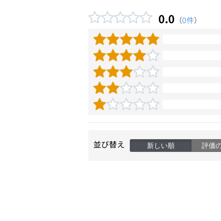
0.0
（
0件
）
並び替え
新しい順
評価