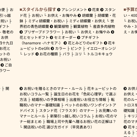
スタイルから探す
予算
急便
お
アレンジメント
花束
スタン
引っ越
ド花
お祝い
お供え・お悔やみ
胡蝶蘭
胡蝶蘭・花
い・
40
産祝い
鉢
ミディ胡蝶蘭・お祝い
ミディ胡蝶蘭・お供え
世
お祝
ギフト
界初の青色胡蝶蘭
観葉植物
観葉植物
産直多肉植物
やみ・
敬老の
プリザーブドフラワー
お祝い
お供え・お悔やみ
え・お
お供
花とセットギフト
セミオーダー
プチギフト
四十九日
（hanamore -ハナモア-）
花とみどりのeギフト
花キ
 お花と
ューピットのeGfit
カラー
ピンク
イエローオレンジ
ットの
レッド
お花の種類
バラ
ユリ
トルコキキョウ
お祝い
ご自
ラワー
ー
開
お祝いを贈るときのマナー・ルール
花キューピットの
お供
お祝いコラム一覧
誕生日のお花を「色彩心理学」で選ぶ
お供え
方法
結婚祝いの予算相場
出産祝いお役立ち情報
転
花のルー
職祝いのマナー基礎知識
ペットのお祝いワンポイントア
トロス
ドバイス
スタンド花（フラスタ）のマナー
お見舞いの
礎知識
マナーとルール
新築引っ越し祝いコラム
お祝い花のマ
キリ
ナー総まとめ
職場上司や先輩へ贈るお祝い花の正解は？
花のマ
開店祝いの花 選び方ガイド（早見表あり）
花キ
える