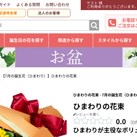
ゲスト 様
ガイド
よくある質問
お問い合わせ
ご利用ありがとうございます
配達特急便
法人のお客様
お電話
ご注文は
誕生日の花を探す
用途から探す
スタイルから探す
【7月の誕生花（ひまわり）】ひまわりの花束
ひまわりの花束 - 7月の誕生花（ひま
ひまわりの花束
レビューを書く
0.0
（0
ひまわりが主役なボリ