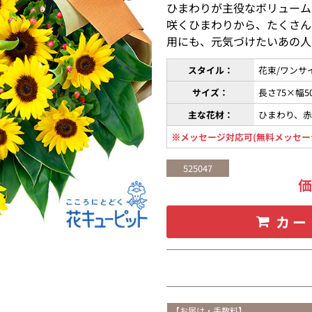
ひまわりが主役なボリューム
咲くひまわりから、たくさん
用にも、元気づけたいあの人
スタイル：
花束/ワンサ
サイズ：
長さ75×幅5
主な花材：
ひまわり、
※メッセージ対応可(無料メッセー
525047
カー
【お届け・手数料】