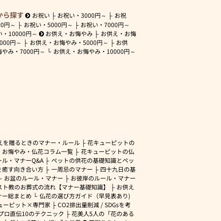
から探す
お祝い
お祝い・
3000円～
お祝
00円～
お祝い・
5000円～
お祝い・
7000円～
い・
10000円～
お供え・お悔やみ
お供え・お悔
3000円～
お供え・お悔やみ・
5000円～
お供
悔やみ・
7000円～
お供え・お悔やみ・
10000円～
えを贈るときのマナー・ルール
花キューピットの
・お悔やみ・仏花コラム一覧
花キューピットの仏
ル・マナーQ&A
ペットの供花の基礎知識とペッ
を癒す向き合い方
一周忌のマナー
四十九日の基
お盆のルール・マナー
お彼岸のルール・マナー
スト教のお葬式の流れ【マナー基礎知識】
お供え
ナー総まとめ
仏花の選び方ガイド（早見表あり)
ューピット×専門家
CO2排出量削減 / SDGsを考
プロ直伝10のテクニック
花美人5人の「花のある