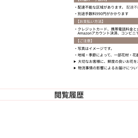
配達不能な区域があります。
配達不
別途手数料990円がかかります
【お支払い方法】
クレジットカード、携帯電話料金と
Amazonアカウント決済、コンビ
【ご注意】
写真はイメージです。
地域・季節によって、一部花材・花
大切なお客様に、鮮度の良いお花を
物流事情の影響によるお届けについ
閲覧履歴