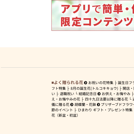
よく贈られる花
お祝いの花特集
誕生日フ
フト特集
8月の誕生花(トルコキキョウ)
開店・
い
退職祝い
結婚記念日
お供え・お悔やみ
え・お悔やみの花
四十九日法要以降に贈る花
儀に贈る花
胡蝶蘭・花鉢
プリザーブドフラワ
節のイベント
ひまわり ギフト・プレゼント特集
花（新盆・初盆）