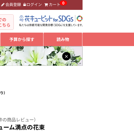
0
会員登録
ログイン
カート
。
での
こちら
予算から探す
読み物
×
わり）
件の商品レビュー）
ューム満点の花束