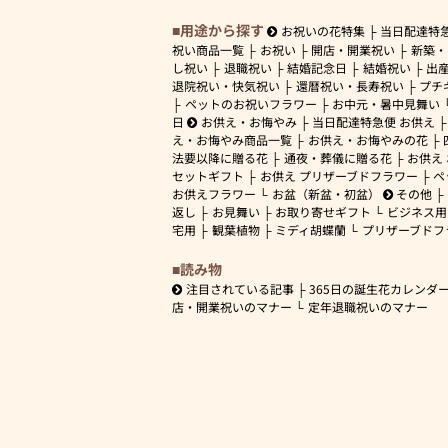
用途から探す
お祝いの花特集
当日配達特
祝い商品一覧
お祝い
開店・開業祝い
新築・
し祝い
退職祝い
結婚記念日
結婚祝い
出
退院祝い・快気祝い
還暦祝い・長寿祝い
プチ
ペットのお祝いフラワー
お中元・暑中見舞い
日
お供え・お悔やみ
当日配達特急便 お供え
え・お悔やみ商品一覧
お供え・お悔やみの花
法要以降に贈る花
通夜・葬儀に贈る花
お供え
セットギフト
お供え プリザーブドフラワー
ペ
お供えフラワー
お盆（新盆・初盆）
その他
返し
お見舞い
お取り寄せギフト
ビジネス用
宅用
観葉植物
ミディ胡蝶蘭
プリザーブドフ
読み物
注目されている記事
365日の誕生花カレンダ
店・開業祝いのマナー
定年退職祝いのマナー