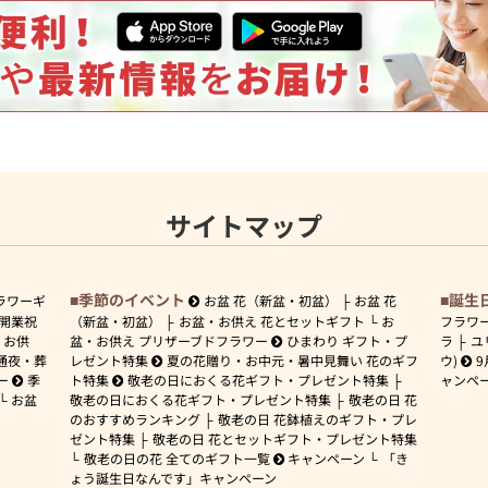
サイトマップ
季節のイベント
誕生
ラワーギ
お盆 花（新盆・初盆）
お盆 花
開業祝
（新盆・初盆）
お盆・お供え 花とセットギフト
お
フラワ
お供
盆・お供え プリザーブドフラワー
ひまわり ギフト・プ
ラ
ユ
通夜・葬
レゼント特集
夏の花贈り・お中元・暑中見舞い 花のギフ
ウ)
9
ー
季
ト特集
敬老の日におくる花ギフト・プレゼント特集
ャンペ
お盆
敬老の日におくる花ギフト・プレゼント特集
敬老の日 花
のおすすめランキング
敬老の日 花鉢植えのギフト・プレ
ゼント特集
敬老の日 花とセットギフト・プレゼント特集
敬老の日の花 全てのギフト一覧
キャンペーン
「き
ょう誕生日なんです」キャンペーン