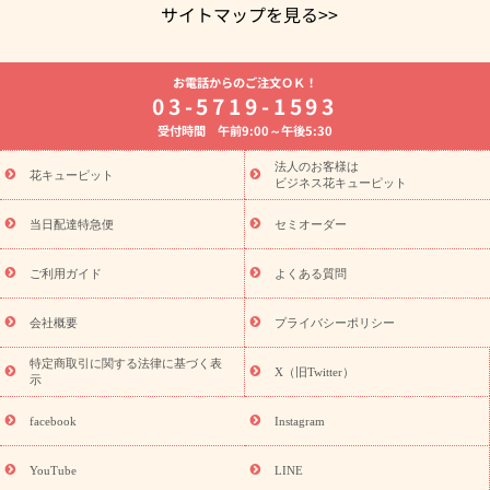
サイトマップを見る>>
よく贈られる花
お祝いの花特集
誕生日フラワーギフト特集
お電話からのご注文ＯＫ！
8月の誕生花(トルコキキョウ)
開店・開業祝い
退職祝い
結
03-5719-1593
婚記念日
お供え・お悔やみ
お供え・お悔やみの花
四十九日
受付時間 午前9:00～午後5:30
法要以降に贈る花
通夜・葬儀に贈る花
胡蝶蘭・花鉢
プリザ
ーブドフラワー
季節のイベント
ひまわり ギフト・プレゼント
法人のお客様は
季節のイベント
花キューピット
特集
お盆 花（新盆・初盆）
お盆 花（新
ビジネス花キューピット
盆・初盆）
お盆 花（新盆・初盆）
お盆・お供え 花とセットギ
フト
お盆・お供え プリザーブドフラワー
ひまわり ギフト・プ
当日配達特急便
セミオーダー
レゼント特集
夏の花贈り・お中元・暑中見舞い 花のギフト特集
敬老の日におくる花ギフト・プレゼント特集
敬老の日におくる
ご利用ガイド
よくある質問
花ギフト・プレゼント特集
敬老の日 花のおすすめランキング
敬
老の日 花鉢植えのギフト・プレゼント特集
敬老の日 花とセットギ
会社概要
プライバシーポリシー
フト・プレゼント特集
敬老の日の花 全てのギフト一覧
キャン
ペーン
映画『ウォーターガーディアンズ』コラボキャンペーン
特定商取引に関する法律に基づく表
X（旧Twitter）
示
誕生日の花を探す
「きょう誕生日なんです」キャンペーン
誕生日フラワーギフト
誕生日フラワーギフト特集
誕生日フラワ
facebook
Instagram
ーギフト商品一覧
バラ
ユリ
トルコキキョウ
8月の誕生花
(トルコキキョウ)
9月の誕生花(リンドウ)
誕生日セットギフト
YouTube
LINE
用途か
キャンペーン
「きょう誕生日なんです」キャンペーン