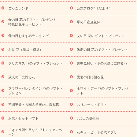
ら探す
お祝いの花特集
当日配達特急便
お祝い商品一覧
お
ごっこランド
公式ブログ“花だより”
祝い
開店・開業祝い
新築・引っ越し祝い
退職祝い
結婚記
念日
結婚祝い
出産祝い
退院祝い・快気祝い
還暦祝い・長
母の日 花のギフト・プレゼント
母の日産直花鉢
特集は花キューピット
寿祝い
プチギフト
ペットのお祝いフラワー
お中元・暑中見
舞い
敬老の日
お供え・お悔やみ
当日配達特急便 お供え
お
母の日おすすめランキング
父の日 花のギフト・プレゼント
供え・お悔やみ商品一覧
お供え・お悔やみの花
四十九日法要以
降に贈る花
通夜・葬儀に贈る花
お供え お花とセットギフト
お盆 花（新盆・初盆）
敬老の日 花のギフト・プレゼント
お供え プリザーブドフラワー
ペットのお供えフラワー
お盆（新
盆・初盆）
その他
お祝い返し
お見舞い
お取り寄せギフト
ビジネス用
ご自宅用
観葉植物
ミディ胡蝶蘭
プリザーブ
クリスマス 花のギフト・プレゼント
喪中見舞い・冬のお供えに贈る花
スタイルから探す
ドフラワー
アレンジメント
花束
スタ
ンド花
お祝い
お供え・お悔やみ
胡蝶蘭
胡蝶蘭・花鉢
ミ
成人の日に贈る花
愛妻の日に贈る花
ディ胡蝶蘭・お祝い
ミディ胡蝶蘭・お供え
世界初の青色胡蝶蘭
フラワーバレンタイン 花のギフト・
ホワイトデー 花のギフト・プレゼ
観葉植物
観葉植物
産直多肉植物
プリザーブドフラワー
プレゼント
ント
お祝い
お供え・お悔やみ
花とセットギフト
セミオーダー
プチギフト（hanamore -ハナモア-）
花とみどりのeギフト
花
卒園卒業・入園入学祝いに贈る花
お祝いセットギフト
キューピットのeGfit
カラー
ピンク
イエローオレンジ
レッ
予算から探す
ド
お花の種類
バラ
ユリ
トルコキキョウ
お供えセットギフト
365日の誕生花
お祝い
お祝い・
3000円～
お祝い・
4000円～
お祝い・
5000円～
お祝い・
7000円～
お祝い・
10000円～
お供え・お
「きょう誕生日なんです」キャンペ
花キューピット公式アプリ
ーン
悔やみ
お供え・お悔やみ・
3000円～
お供え・お悔やみ・
5000