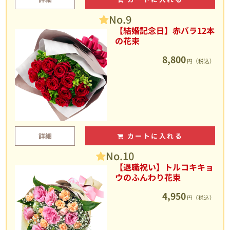
No.9
【結婚記念日】赤バラ12本
の花束
8,800
円（税込）
詳細
カートに入れる
No.10
【退職祝い】トルコキキョ
ウのふんわり花束
4,950
円（税込）