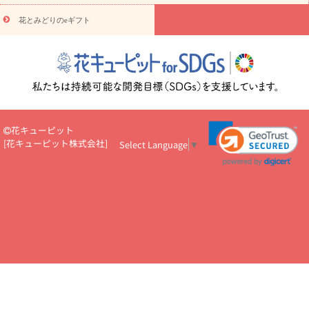
円～
お供え・お悔やみ・
7000円～
お供え・お悔やみ・
10000
花とみどりのeギフト
読み物
円～
注目されている記事
365日の誕生花カレンダー
開店・開業祝
いのマナー
定年退職祝いのマナー
お祝いを贈るときのマナー・
ルール
花キューピットのお祝いコラム一覧
誕生日のお花を「色
彩心理学」で選ぶ方法
結婚祝いの予算相場
出産祝いお役立ち情
報
転職祝いのマナー基礎知識
ペットのお祝いワンポイントアド
バイス
スタンド花（フラスタ）のマナー
お見舞いのマナーとル
花キューピット
ール
新築引っ越し祝いコラム
お祝い花のマナー総まとめ
職
[
花キューピット株式会社
]
Select Language
▼
場上司や先輩へ贈るお祝い花の正解は？
開店祝いの花 選び方ガイ
ド（早見表あり）
お供えを贈るときのマナー・ルール
花キューピットのお供え・
お悔やみ・仏花コラム一覧
花キューピットの仏花のルール・マナ
ーQ&A
ペットの供花の基礎知識とペットロスを癒す向き合い方
一周忌のマナー
四十九日の基礎知識
お盆のルール・マナー
お彼岸のルール・マナー
キリスト教のお葬式の流れ【マナー基礎
知識】
お供え花のマナー総まとめ
仏花の選び方ガイド（早見表
あり)
花キューピット×専門家
CO2排出量削減 / SDGsを考える
プロ直伝10のテクニック
花美人5人の「花のある暮らし」
美
しい“花とお祝い”の世界
花贈りをもっと楽しみたい
男性は花を
もらってうれしい？アンケート
テレワークにおすすめの観葉植