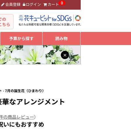
0
会員登録
ログイン
カート
。
での
こちら
予算から探す
読み物
×
 - 7月の誕生花（ひまわり）
豪華なアレンジメント
 件の商品レビュー
）
祝いにもおすすめ