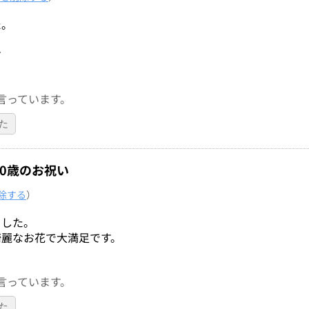
た。
す
言っています。
た
00歳のお祝い
除する
）
ました。
綺麗なお花で大満足です。
言っています。
た