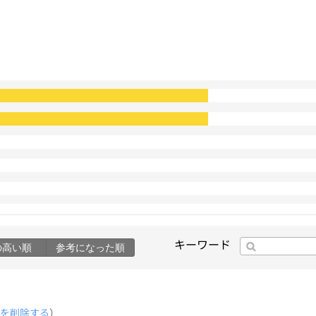
キーワード
の高い順
参考になった順
を削除する
）