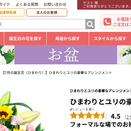
ゲスト 様
ガイド
よくある質問
お問い合わせ
ご利用ありがとうございます
配達特急便
法人のお客様
お電話
ご注文は
誕生日の花を探す
用途から探す
スタイルから探す
【7月の誕生花（ひまわり）】ひまわりとユリの豪華なアレンジメント
ひまわりとユリの豪華なアレンジメント
ひまわりとユリの
レビューを書く
4.5
（
2
フォーマルな場でのお