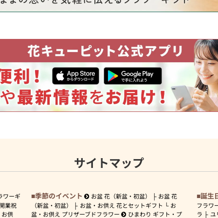
サイトマップ
季節のイベント
誕生
ラワーギ
お盆 花（新盆・初盆）
お盆 花
開業祝
（新盆・初盆）
お盆・お供え 花とセットギフト
お
フラワ
お供
盆・お供え プリザーブドフラワー
ひまわり ギフト・プ
ラ
ユ