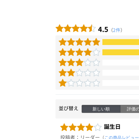
4.5
（
2件
）
並び替え
新しい順
評価
誕生日
投稿者：リーダー
（
この商品レビュー