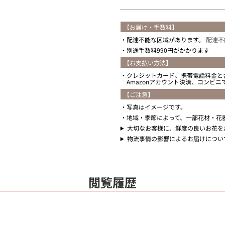
【お届け・手数料】
配達不能な区域があります。
配達不
別途手数料990円がかかります
【お支払い方法】
クレジットカード、携帯電話料金と
Amazonアカウント決済、コンビ
【ご注意】
写真はイメージです。
地域・季節によって、一部花材・花
大切なお客様に、鮮度の良いお花を
物流事情の影響によるお届けについ
閲覧履歴