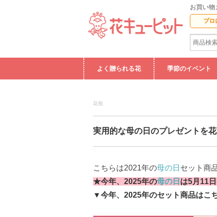
お買い物
プロ
よく贈られる花
季節のイベント
花瓶
実用的な母の日のプレゼントを花
こちらは2021年の
母の日
セット商
★今年、2025年の
母の日
は5月11日
▼今年、2025年のセット商品はこ