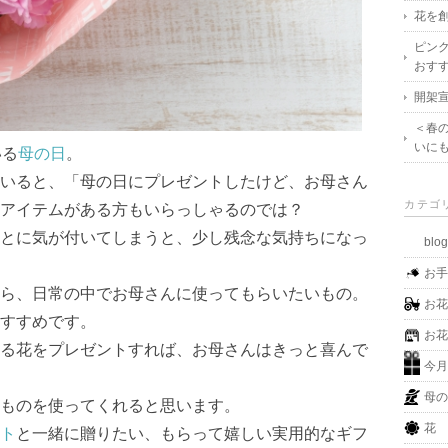
花を創
ピン
おす
開架宣
＜春
いに
いる
母の日
。
いると、「母の日にプレゼントしたけど、お母さん
カテゴ
アイテムがある方もいらっしゃるのでは？
とに気が付いてしまうと、少し残念な気持ちになっ
blo
お
ら、日常の中でお母さんに使ってもらいたいもの。
お
すすめです。
お
る花をプレゼントすれば、お母さんはきっと喜んで
今
母
ものを使ってくれると思います。
花
ト
と一緒に贈りたい、もらって嬉しい実用的なギフ