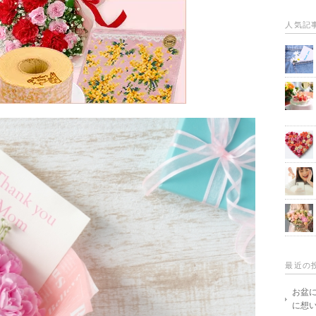
人気記
最近の
お盆
に想