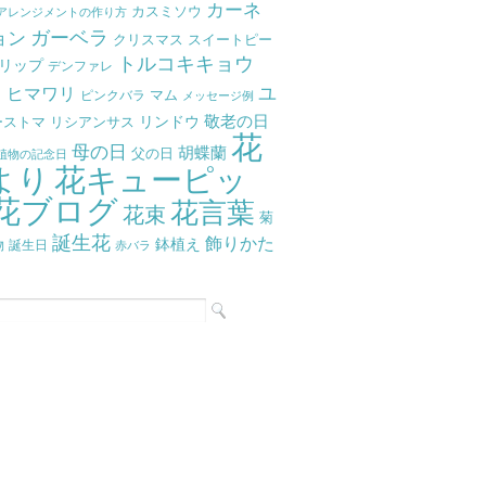
カーネ
カスミソウ
アレンジメントの作り方
ガーベラ
ョン
クリスマス
スイートピー
トルコキキョウ
リップ
デンファレ
ラ
ユ
ヒマワリ
マム
ピンクバラ
メッセージ例
リンドウ
敬老の日
ーストマ
リシアンサス
花
母の日
胡蝶蘭
父の日
植物の記念日
より
花キューピッ
花ブログ
花言葉
花束
菊
誕生花
飾りかた
鉢植え
物
誕生日
赤バラ