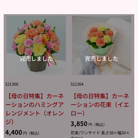
521368
521364
【母の日特集】カーネ
【母の日特集】カーネ
ーションのハミングア
ーションの花束（イエ
レンジメント（オレン
ロー）
ジ）
3,850
円（税込）
4,400
花束/ワンサイド 長さ38×幅30×
円（税込）