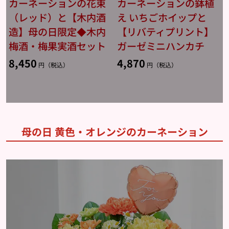
カーネーションの花束
カーネーションの鉢植
（レッド）と【木内酒
え いちごホイップと
造】母の日限定◆木内
【リバティプリント】
梅酒・梅果実酒セット
ガーゼミニハンカチ
8,450
4,870
円（税込）
円（税込）
母の日 黄色・オレンジのカーネーション