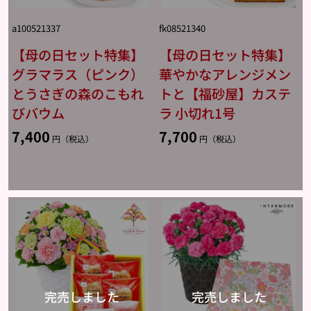
a100521337
fk08521340
【母の日セット特集】
【母の日セット特集】
グラマラス（ピンク）
華やかなアレンジメン
とうさぎの森のこもれ
トと【福砂屋】カステ
びバウム
ラ 小切れ1号
7,400
7,700
円（税込）
円（税込）