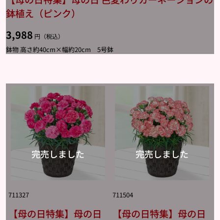
鉢植え（ピンク）
3,988
円（税込）
鉢物 高さ約40cm×幅約20cm 5号鉢
711327
711504
【母の日特集】母の日
【母の日特集】母の日