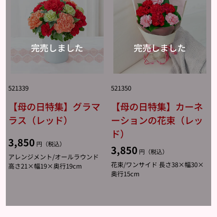
521339
521350
【母の日特集】グラマ
【母の日特集】カーネ
ラス（レッド）
ーションの花束（レッ
ド）
3,850
円（税込）
3,850
円（税込）
アレンジメント/オールラウンド
花束/ワンサイド 長さ38×幅30×
高さ21×幅19×奥行19cm
奥行15cm