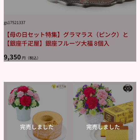
gs17521337
【母の日セット特集】グラマラス（ピンク）と
【銀座千疋屋】銀座フルーツ大福 8個入
9,350
円（税込）