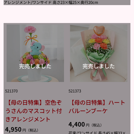
アレンジメント/ワンサイド 高さ23×幅25×奥行20cm
521370
521373
【母の日特集】空色ぞ
【母の日特集】ハート
うさんのマスコット付
バルーンブーケ
きアレンジメント
4,400
円（税込）
4,950
円（税込）
花束/ワンサイド 長さ45×幅33×