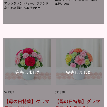
アレンジメント/オールラウンド
奥行20cm
高さ35×幅19×奥行19cm
521337
521338
【母の日特集】グラマ
【母の日特集】グラマ