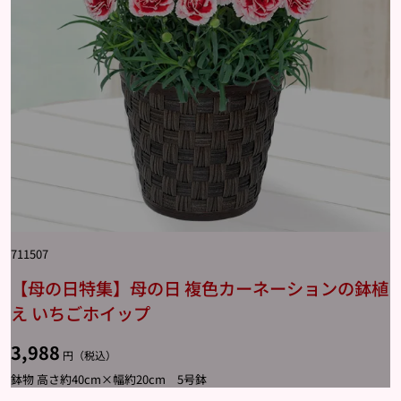
711507
【母の日特集】母の日 複色カーネーションの鉢植
え いちごホイップ
3,988
円（税込）
鉢物 高さ約40cm×幅約20cm 5号鉢