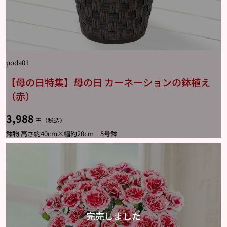
poda01
【母の日特集】母の日 カーネーションの鉢植え
（赤）
3,988
円（税込）
鉢物 高さ約40cm×幅約20cm 5号鉢