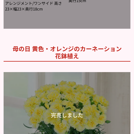
奥行15cm
アレンジメント/ワンサイド 高さ
23×幅23×奥行18cm
母の日 黄色・オレンジのカーネーション
花鉢植え