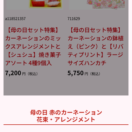
a118521357
711629
【母の日セット特集】
【母の日セット特集】
カーネーションのミッ
カーネーションの鉢植
クスアレンジメントと
え（ピンク）と【リバ
【シュシュ】焼き菓子
ティプリント】ラージ
アソート 4種9個入
サイズハンカチ
7,200
5,750
円（税込）
円（税込）
母の日 赤のカーネーション
花束・アレンジメント