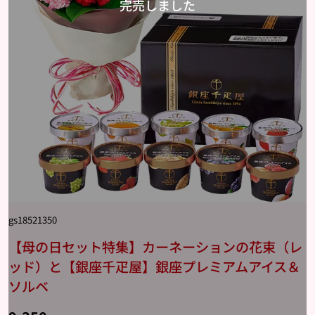
gs18521350
【母の日セット特集】カーネーションの花束（レ
ッド）と【銀座千疋屋】銀座プレミアムアイス＆
ソルベ