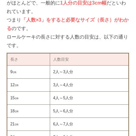
がほとんどで、一般的に
1人分の目安は3cm幅
だといわ
れています。
つまり
「人数×3」をすると必要なサイズ（長さ）がわか
る
のです。
ロールケーキの長さに対する人数の目安は、以下の通り
です。
長さ
人数目安
9㎝
2人～3人分
12㎝
3人～4人分
15㎝
4人～5人分
18㎝
5人～6人分
21㎝
6人～7人分