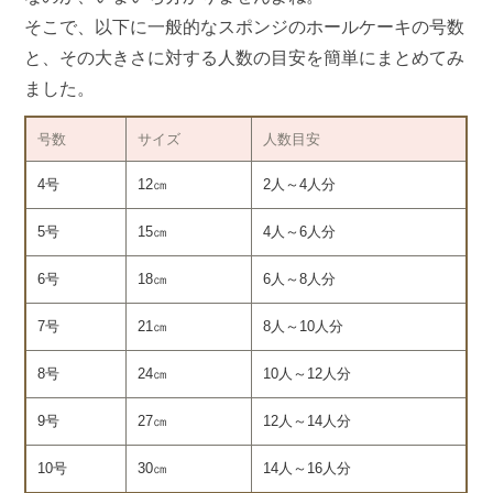
そこで、以下に一般的なスポンジのホールケーキの号数
と、その大きさに対する人数の目安を簡単にまとめてみ
ました。
号数
サイズ
人数目安
4号
12㎝
2人～4人分
5号
15㎝
4人～6人分
6号
18㎝
6人～8人分
7号
21㎝
8人～10人分
8号
24㎝
10人～12人分
9号
27㎝
12人～14人分
10号
30㎝
14人～16人分