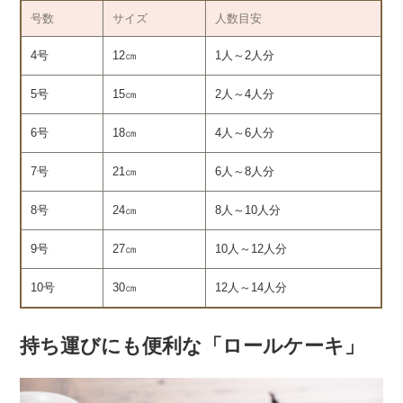
号数
サイズ
人数目安
4号
12㎝
1人～2人分
5号
15㎝
2人～4人分
6号
18㎝
4人～6人分
7号
21㎝
6人～8人分
8号
24㎝
8人～10人分
9号
27㎝
10人～12人分
10号
30㎝
12人～14人分
持ち運びにも便利な「ロールケーキ」