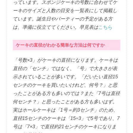
っています。スポンジケーキの号数に合わせてケ
ーキのサイズと人数の目安を一覧表にして掲載し
ています。誕生日やパーティーの予定がある方
は、準備に役立ててください。早見表は
こちら
ケーキの直径がわかる簡単な方法は何ですか
「号数×3」がケーキの直径になります。ケーキは
直径の「センチ」ではなく、「号」で大きさが表
示されていることが多いです。「だいたい直径15
センチのケーキを買いたいけれど、何号？」と思
ったことがある方も多いのでは？また「7号は直径
何センチ？」と思ったことがある方も多いはず。
実はホールケーキは「1号＝約3センチ」のため、
直径15センチのケーキは「15÷3」で5号であり、7
号は「7×3」で直径約21センチのケーキになりま