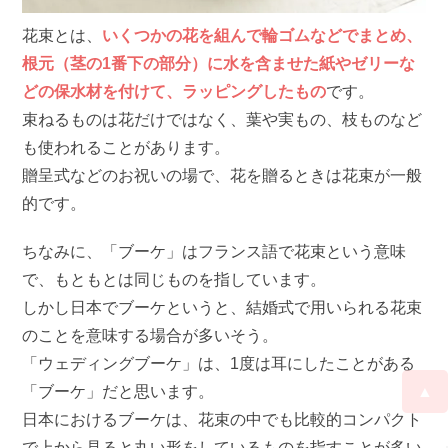
花束とは、
いくつかの花を組んで輪ゴムなどでまとめ、
根元（茎の1番下の部分）に水を含ませた紙やゼリーな
どの保水材を付けて、ラッピングしたもの
です。
束ねるものは花だけではなく、葉や実もの、枝ものなど
も使われることがあります。
贈呈式などのお祝いの場で、花を贈るときは花束が一般
的です。
ちなみに、「ブーケ」はフランス語で花束という意味
で、もともとは同じものを指しています。
しかし日本でブーケというと、結婚式で用いられる花束
のことを意味する場合が多いそう。
「ウェディングブーケ」は、1度は耳にしたことがある
▲
「ブーケ」だと思います。
日本におけるブーケは、花束の中でも比較的コンパクト
で上から見ると丸い形をしているものを指すことが多い