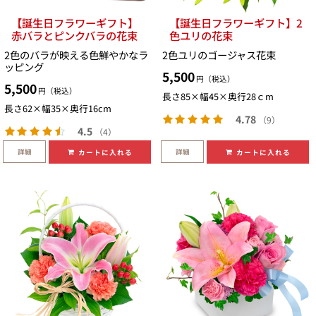
【誕生日フラワーギフト】
【誕生日フラワーギフト】2
赤バラとピンクバラの花束
色ユリの花束
2色のバラが映える色鮮やかなラ
2色ユリのゴージャス花束
ッピング
5,500
円（税込）
5,500
円（税込）
長さ85×幅45×奥行28ｃm
長さ62×幅35×奥行16cm
4.78
（9）
4.5
（4）
詳細
詳細
カートに入れる
カートに入れる