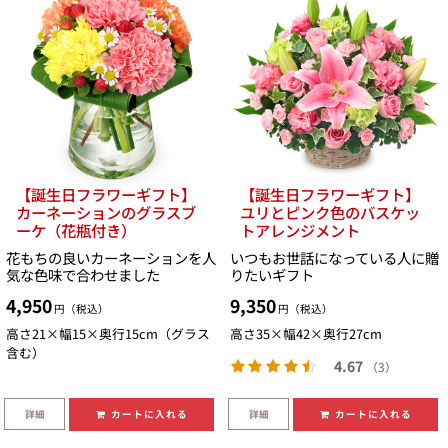
【誕生日フラワーギフト】
【誕生日フラワーギフト】
カーネーションのグラスブ
ユリとピンク色のバスケッ
ーケ（花瓶付き）
トアレンジメント
花もちの良いカーネーションを人
いつもお世話になっている人に贈
気な色味で合わせました
りたいギフト
4,950
9,350
円（税込）
円（税込）
高さ21×幅15×奥行15cm（グラス
高さ35×幅42×奥行27cm
含む）
4.67
（3）
詳細
詳細
カートに入れる
カートに入れる