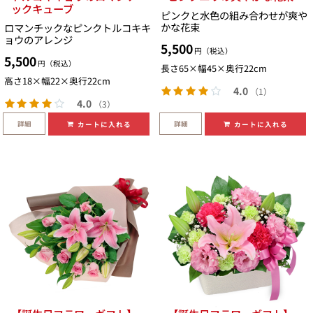
ックキューブ
ピンクと水色の組み合わせが爽や
かな花束
ロマンチックなピンクトルコキキ
ョウのアレンジ
5,500
円（税込）
5,500
円（税込）
長さ65×幅45×奥行22cm
高さ18×幅22×奥行22cm
4.0
（1）
4.0
（3）
詳細
詳細
カートに入れる
カートに入れる