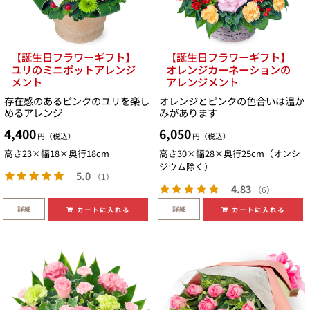
【誕生日フラワーギフト】
【誕生日フラワーギフト】
ユリのミニポットアレンジ
オレンジカーネーションの
メント
アレンジメント
存在感のあるピンクのユリを楽し
オレンジとピンクの色合いは温か
めるアレンジ
みがあります
4,400
6,050
円（税込）
円（税込）
高さ23×幅18×奥行18cm
高さ30×幅28×奥行25cm（オンシ
ジウム除く）
5.0
（1）
4.83
（6）
詳細
詳細
カートに入れる
カートに入れる