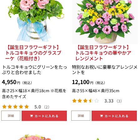
【誕生日フラワーギフト】
【誕生日フラワーギフト】
トルコキキョウのグラスブ
トルコキキョウの華やかア
ーケ（花瓶付き）
レンジメント
トルコキキョウにグリーンをたっ
特別なお祝いに豪華なアレンジメ
ぷりと合わせました
ントを
4,950
12,100
円（税込）
円（税込）
高さ25×幅18×奥行18cm ※花瓶を
高さ55×幅48×奥行35cm
含めたサイズ
3.33
（3）
5.0
（2）
詳細
詳細
カートに入れる
カートに入れる