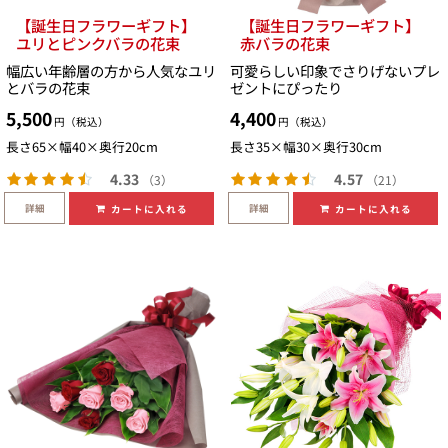
【誕生日フラワーギフト】
【誕生日フラワーギフト】
ユリとピンクバラの花束
赤バラの花束
幅広い年齢層の方から人気なユリ
可愛らしい印象でさりげないプレ
とバラの花束
ゼントにぴったり
5,500
4,400
円（税込）
円（税込）
長さ65×幅40×奥行20cm
長さ35×幅30×奥行30cm
4.33
4.57
（3）
（21）
詳細
詳細
カートに入れる
カートに入れる