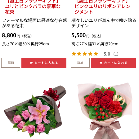
【誕生日フラワーギフト】
【誕生日フラワーギフト】
ユリとピンクバラの豪華な
ピンクユリのリボンアレン
花束
ジメント
フォーマルな場面に最適な存在感
凛々しいユリが真ん中で咲き誇る
がある花束
デザイン
8,800
5,500
円（税込）
円（税込）
長さ70×幅50×奥行25cm
高さ27×幅31×奥行20cm
5.0
（1）
詳細
詳細
カートに入れる
カートに入れる