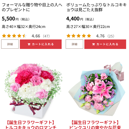
フォーマルな贈り物や目上の人へ
ボリュームたっぷりなトルコキキ
のプレゼントに
ョウは見ごたえ抜群
5,500
4,400
円（税込）
円（税込）
高さ40×幅32×奥行24cm
高さ27×幅30×奥行22cm
4.66
4.76
（47）
（25）
詳細
詳細
カートに入れる
カートに入れる
【誕生日フラワーギフト】
【誕生日フラワーギフト】
トルコキキョウのロマンチ
ピンクユリの爽やかな花束