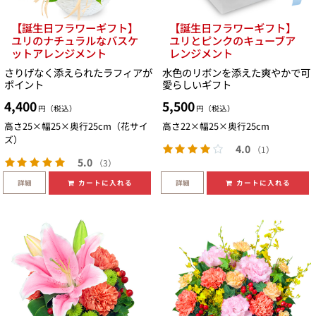
【誕生日フラワーギフト】
【誕生日フラワーギフト】
ユリのナチュラルなバスケ
ユリとピンクのキューブア
ットアレンジメント
レンジメント
さりげなく添えられたラフィアが
水色のリボンを添えた爽やかで可
ポイント
愛らしいギフト
4,400
5,500
円（税込）
円（税込）
高さ25×幅25×奥行25cm（花サイ
高さ22×幅25×奥行25cm
ズ）
4.0
（1）
5.0
（3）
詳細
詳細
カートに入れる
カートに入れる