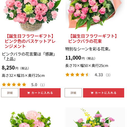
【誕生日フラワーギフト】
【誕生日フラワーギフト】
ピンク色のバスケットアレ
ピンクバラの花束
ンジメント
特別なシーンを彩る花束。
ピンクバラの花言葉は「感謝」
11,000
「上品」
円（税込）
長さ70×幅50×奥行25cm
8,250
円（税込）
4.33
（3）
高さ32×幅35×奥行25cm
5.0
（1）
詳細
詳細
カートに入れる
カートに入れる