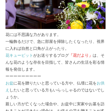
花には不思議な力があります。
一輪飾るだけで、急に部屋を掃除したくなったり、視界
に入れば自然と口角が上がったり。
花キューピット
がお送りするブログ
「花だより」
は、そ
んな花のような存在を目指して、皆さんの生活を彩る情
報を発信します。
ーーーーーーーーー
お盆
に花を贈りたいと思っている方や、仏壇に花を
お供
え
したいと思っている方もいらっしゃるのではないでし
ょうか。
親しい方が亡くなった場合や、お盆中に実家やお墓を訪
れることができない場合は、お供えの花を贈ることが多