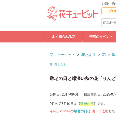
お買い物
プロ
よく贈られる花
季節のイベント
花キューピット
>
花だより
>
花
>
敬
花
,
花と文化
敬老の日と縁深い秋の花「りんど
公開日:
2017-09-01
｜
最終更新日:
2025-07
9月の第3月曜日は【
敬老の日
】です。
今年、2025年の
敬老の日
は9月15日(月)
とな