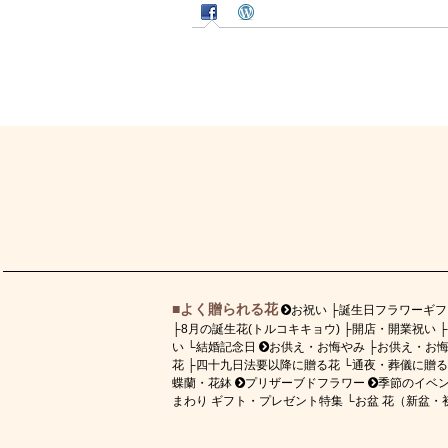
よく贈られる花
お祝い
誕生日フラワーギフ
8月の誕生花(トルコキキョウ)
開店・開業祝い
い
結婚記念日
お供え・お悔やみ
お供え・お
花
四十九日法要以降に贈る花
通夜・葬儀に贈る
蝶蘭・花鉢
プリザーブドフラワー
季節のイベ
まわり ギフト・プレゼント特集
お盆 花（新盆・