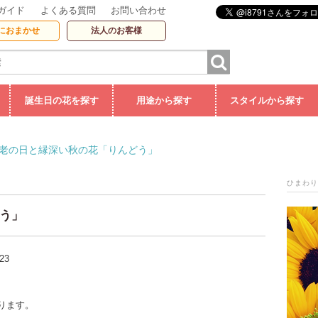
ガイド
よくある質問
お問い合わせ
におまかせ
法人のお客様
誕生日の花を探す
用途から探す
スタイルから探す
老の日と縁深い秋の花「りんどう」
ひまわり
う」
-23
ります。