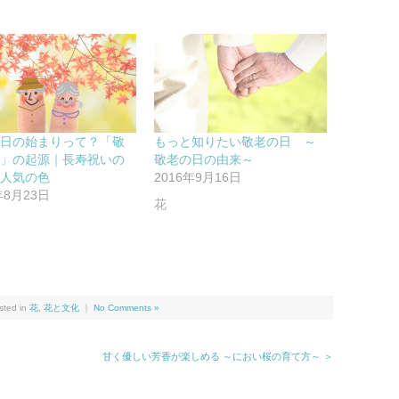
の日の始まりって？「敬
もっと知りたい敬老の日 ～
日」の起源｜長寿祝いの
敬老の日の由来～
と人気の色
2016年9月16日
年8月23日
花
ted in
花
,
花と文化
｜
No Comments »
甘く優しい芳香が楽しめる ～におい桜の育て方～ ＞