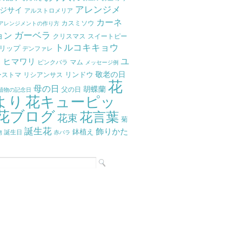
アレンジメ
ジサイ
アルストロメリア
カーネ
カスミソウ
アレンジメントの作り方
ガーベラ
ョン
クリスマス
スイートピー
トルコキキョウ
リップ
デンファレ
ラ
ユ
ヒマワリ
マム
ピンクバラ
メッセージ例
リンドウ
敬老の日
ーストマ
リシアンサス
花
母の日
胡蝶蘭
父の日
植物の記念日
より
花キューピッ
花ブログ
花言葉
花束
菊
誕生花
飾りかた
鉢植え
物
誕生日
赤バラ