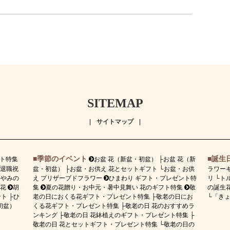
SITEMAP
サイトマップ
季節のイベント
誕生
ト特集
お盆 花（新盆・初盆）
お盆 花（新
退職祝
盆・初盆）
お盆・お供え 花とセットギフト
お盆・お供
ラワー
悔やみの
え プリザーブドフラワー
ひまわり ギフト・プレゼント特
リ
ト
花
胡
集
夏の花贈り・お中元・暑中見舞い 花のギフト特集
敬
の誕生花
ント
ひ
老の日におくる花ギフト・プレゼント特集
敬老の日にお
「き
初盆）
くる花ギフト・プレゼント特集
敬老の日 花のおすすめラ
ンキング
敬老の日 花鉢植えのギフト・プレゼント特集
敬老の日 花とセットギフト・プレゼント特集
敬老の日の