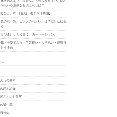
に花を供えよう｜定番だけで終わらせない、故人
いが伝わる素敵なお供え花とは？
るひと。#1 【産地：モテギ洋蘭園】
ク色の花一覧。ピンクの花といえば？推し活にも
すめ
言 Vol.3_いとうみく『カーネーション』
の花＞を愛でよう｜卒業祝い・入学祝い・退職祝
もおすすめ
リー
g
手入れの基本
花の産地紹介
花屋さんのお仕事
月の誕生花
の日特集