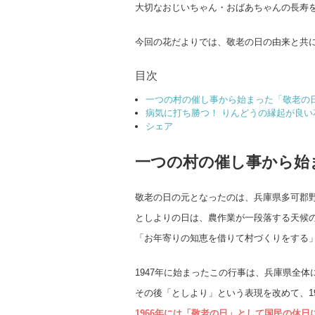
大切なおじいちゃん・おばあちゃんの長寿
今回の花だよりでは、敬老の日の由来と共
目次
一つの村の催し事から始まった「敬老の
病気に打ち勝つ！ りんどうの縁起が良い
シェア
一つの村の催し事から始
敬老の日の元となったのは、兵庫県多可郡
としよりの日は、農作業が一段落する天候の
「お年寄りの知恵を借りて村づくりをする
1947年に始まったこの行事は、兵庫県全
その後「としより」という表現を改めて、1
1966年には「敬老の日」として国民の休日