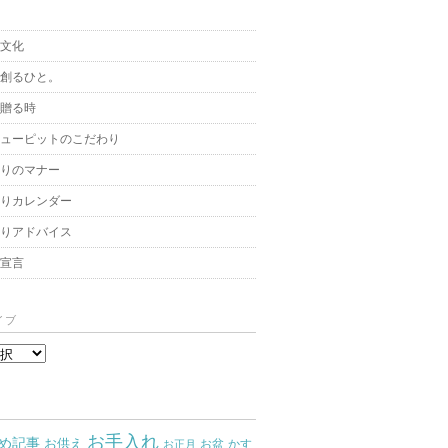
と文化
を創るひと。
を贈る時
キューピットのこだわり
贈りのマナー
贈りカレンダー
飾りアドバイス
架宣言
イブ
お手入れ
め記事
お供え
お盆
かす
お正月