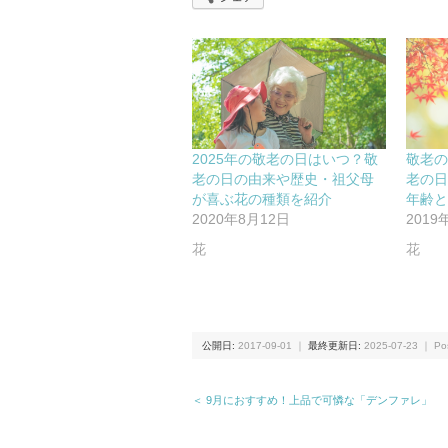
2025年の敬老の日はいつ？敬
敬老
老の日の由来や歴史・祖父母
老の
が喜ぶ花の種類を紹介
年齢
2020年8月12日
2019
花
花
公開日:
2017-09-01
｜
最終更新日:
2025-07-23
｜ Pos
＜ 9月におすすめ！上品で可憐な「デンファレ」