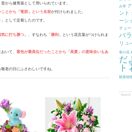
、昔から健胃薬として用いられています。
ア
み草
いことから「竜胆」という名前
が付けられました。
ント
ーシ
う」として定着したのです。
チュー
バ
病気に打ち勝つ
」、すなわち「
勝利
」という花言葉がつけられま
リ
ユ
において、
紫色が最高位だったことから「高貴」の意味合いもあ
春の花
だ
ト
る敬老の日にふさわしいですね。
観葉植