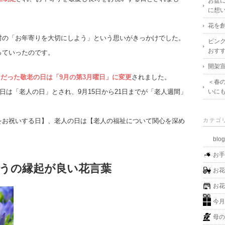
お盆
に想
花を創
村の「お年寄りを大切にしよう」という思いがきっかけでした。
ピン
おす
っていったのです。
開架宣
5日だった敬老の日は「9月の第3月曜日」に変更
されました。
＜春
いに
日は「老人の日」とされ、9月15日から21日までが「老人週間」
カテゴ
をお祝いする日】、老人の日は【老人の福祉について関心を深め
blo
お
どうの縁起が良い花言葉
お
お
今
母