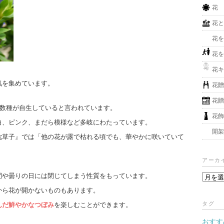
花
花
花
花
花
気を集めています。
花
花
十数種が自生していると言われています。
花
白、ピンク、まだら模様など多岐にわたっています。
開
枕草子』では「他の花が露で枯れる頃でも、華やかに咲いていて
アーカ
間や曇りの日には閉じてしまう性質をもっています。
ア
ー
から花が開かないものもあります。
カ
タグ
んだ鮮やかなつぼみ
を楽しむことができます。
イ
おすす
ブ