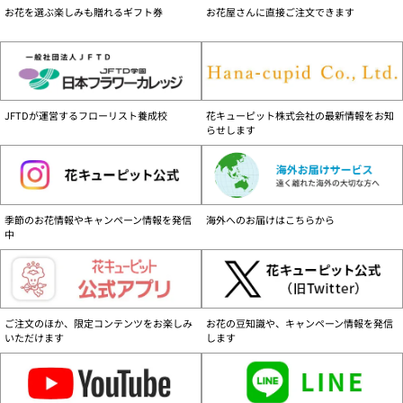
す。
お花を選ぶ楽しみも贈れるギフト券
お花屋さんに直接ご注文できます
商品配送可能地域について
離島など一部の地域を除く、日本国内のみです。
配達不能地域一覧はこちら
お届け日について
JFTDが運営するフローリスト養成校
花キューピット株式会社の最新情報をお知
お支払い方法、商品によりお届日が異なりますので、ご注意ください。
お届け日
らせします
詳細はこちら
営業時間と注文の取り扱いについて
24時間ご注文を承ります。営業時間は、年末年始除く、9:30～17:30です。
【当日扱い】 9:30～17:00ご注文分
季節のお花情報やキャンペーン情報を発信
海外へのお届けはこちらから
【翌日扱い】 17:00以降ご注文分
中
ご注意ください
花キューピット商品は花キューピット加盟店・花キューピットのみで販売してお
ります。花キューピット商品をご購入の際はご留意ください。
詳しくはこちら（PDF：116KB）
ご注文のほか、限定コンテンツをお楽しみ
お花の豆知識や、キャンペーン情報を発信
いただけます
します
セキュリティーについて
花キューピットでは安心してご利用いただけるようSSL方式による暗号化を採用
しております。