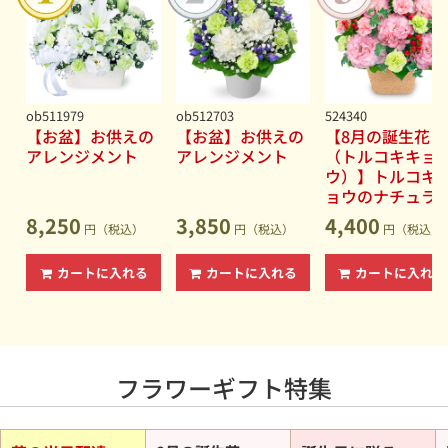
っと自由に、もっとあなたらしい花贈り。
2026.06.15
【ひまわり特集】夏を代表する花をご予算から選べます◆
男性・女性を問わず喜ばれるギフト
2026.06.15
【夏の花贈り特集】誕生日プレゼントやお中元・暑中見舞
ob511979
ob512703
524340
いに◆暑い夏でも長持ちしやすい花
【お盆】お供えの
【お盆】お供えの
【8月の誕生花
アレンジメント
アレンジメント
（トルコキキョ
2026.06.15
ウ）】トルコキ
【お盆（新盆・初盆）】故人への想いを込めたお供えの花
ョウのナチュラ
◆花キューピットなら地域の慣習にも対応
なアレンジメン
8,250
3,850
4,400
2026.06.04
円（税込）
円（税込）
円（税込）
【セミオーダー】あなただけの特別なフラワーギフトをデ
ザインしましょう
カートに入れる
カートに入れる
カートに入れる
フラワーギフト特集