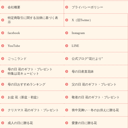
花ギフト・プレゼント特集
敬老の日 花のおすすめランキング
敬
老の日 花鉢植えのギフト・プレゼント特集
敬老の日 花とセットギ
会社概要
プライバシーポリシー
フト・プレゼント特集
敬老の日の花 全てのギフト一覧
キャン
ペーン
映画『ウォーターガーディアンズ』コラボキャンペーン
特定商取引に関する法律に基づく表
X（旧Twitter）
示
誕生日の花を探す
「きょう誕生日なんです」キャンペーン
誕生日フラワーギフト
誕生日フラワーギフト特集
誕生日フラワ
facebook
Instagram
ーギフト商品一覧
バラ
ユリ
トルコキキョウ
8月の誕生花
(トルコキキョウ)
9月の誕生花(リンドウ)
誕生日セットギフト
YouTube
LINE
用途か
キャンペーン
「きょう誕生日なんです」キャンペーン
ら探す
お祝いの花特集
当日配達特急便
お祝い商品一覧
お
ごっこランド
公式ブログ“花だより”
祝い
開店・開業祝い
新築・引っ越し祝い
退職祝い
結婚記
念日
結婚祝い
出産祝い
退院祝い・快気祝い
還暦祝い・長
母の日 花のギフト・プレゼント
母の日産直花鉢
特集は花キューピット
寿祝い
プチギフト
ペットのお祝いフラワー
お中元・暑中見
舞い
敬老の日
お供え・お悔やみ
当日配達特急便 お供え
お
母の日おすすめランキング
父の日 花のギフト・プレゼント
供え・お悔やみ商品一覧
お供え・お悔やみの花
四十九日法要以
降に贈る花
通夜・葬儀に贈る花
お供え お花とセットギフト
お盆 花（新盆・初盆）
敬老の日 花のギフト・プレゼント
お供え プリザーブドフラワー
ペットのお供えフラワー
お盆（新
盆・初盆）
その他
お祝い返し
お見舞い
お取り寄せギフト
ビジネス用
ご自宅用
観葉植物
ミディ胡蝶蘭
プリザーブ
クリスマス 花のギフト・プレゼント
喪中見舞い・冬のお供えに贈る花
スタイルから探す
ドフラワー
アレンジメント
花束
スタ
ンド花
お祝い
お供え・お悔やみ
胡蝶蘭
胡蝶蘭・花鉢
ミ
成人の日に贈る花
愛妻の日に贈る花