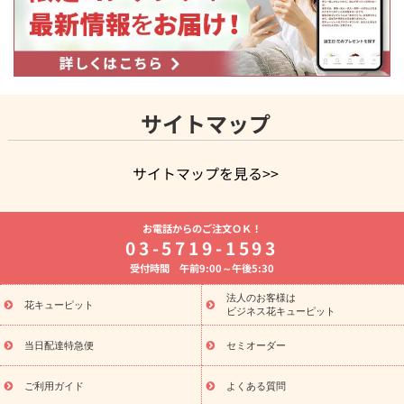
サイトマップ
サイトマップを見る>>
よく贈られる花
お祝いの花特集
誕生日フラワーギフト特集
お電話からのご注文ＯＫ！
8月の誕生花(トルコキキョウ)
開店・開業祝い
退職祝い
結
03-5719-1593
婚記念日
お供え・お悔やみ
お供え・お悔やみの花
四十九日
受付時間 午前9:00～午後5:30
法要以降に贈る花
通夜・葬儀に贈る花
胡蝶蘭・花鉢
プリザ
ーブドフラワー
季節のイベント
ひまわり ギフト・プレゼント
法人のお客様は
季節のイベント
花キューピット
特集
お盆 花（新盆・初盆）
お盆 花（新
ビジネス花キューピット
盆・初盆）
お盆 花（新盆・初盆）
お盆・お供え 花とセットギ
フト
お盆・お供え プリザーブドフラワー
ひまわり ギフト・プ
当日配達特急便
セミオーダー
レゼント特集
夏の花贈り・お中元・暑中見舞い 花のギフト特集
敬老の日におくる花ギフト・プレゼント特集
敬老の日におくる
ご利用ガイド
よくある質問