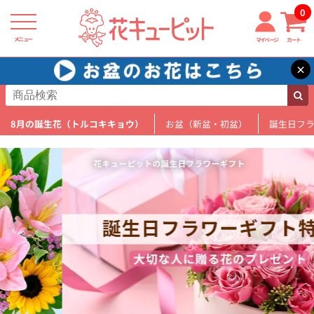
0
メニュー
マイページ
カート
×
8月の誕生花（トルコキキョウ）
お盆（新盆・初盆）
誕生日フ
花キューピットの誕生日フラワーギフト