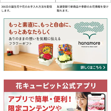
お問い合わせフォーム
366日の誕生花や花のお手入れ方法を配信
友達登録で新商品や季節のお花情報を受け
ご注文内容の変更、キャンセル及び各種お問い合わせがオンライン上でお手続き
します。
取れます。
いただけます。
【個人のお客様】
国内用・お問い合わせフォームへ
海外用・お問い合わせフォームへ
【法人のお客様】
国内用・お問い合わせフォームへ
物流事情の影響によるお届けについて
・一部の商品において、商品内容の変更をさせていただきお届けする場合がござ
います。ご注文いただきましたお花の色合いに合わせた花店のおすすめ商品をお
届けいたします。
・一部の地域でお届け日の変更のお願いをする場合がございます。
・今後の状況によりお届けの内容に変更が発生する可能性がございます。
何卒ご理解いただきますようお願い申し上げます。
大切なお客様に鮮度の良いお花をお届けする為に
より良い鮮度のお花をお届けするために、お客様のご理解・ご協力をお願いいた
します。