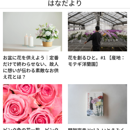
はなだより
お盆に花を供えよう｜定番
花を創るひと。#1 【産地：
だけで終わらせない、故人
モテギ洋蘭園】
に想いが伝わる素敵なお供
え花とは？
ピンク色の花一覧。ピンク
開架宣言 Vol.3_いとうみく