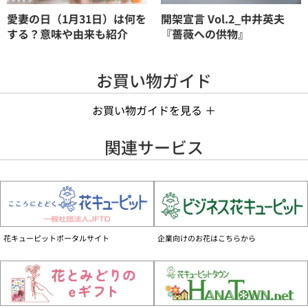
愛妻の日（1月31日）は何を
開架宣言 Vol.2_中井英夫
する？意味や由来も紹介
『薔薇への供物』
お買い物ガイド
お買い物ガイドを見る ＋
手数料について
関連サービス
お花代の他に、商品1件ごとに手数料990円（税込）がかかります。
お支払いについて
■個人のお客様
クレジットカード、GMO後払い、携帯電話会社決済、Amazon Pay、コンビニ前
払い、でのお支払いがご利用いただけます。
商品によって支払い方法が異なります。
花キューピットポータルサイト
企業向けのお花はこちらから
詳しくはご購入ガイドをご覧ください
お届けの事前確認について
お届け先へ事前に在宅確認の連絡をする場合があります。
なお、連絡がつかない場合は、ご指定の日時にお届けができない場合がございま