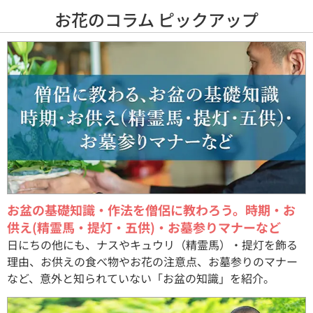
お花のコラム ピックアップ
お盆の基礎知識・作法を僧侶に教わろう。時期・お
供え(精霊馬・提灯・五供)・お墓参りマナーなど
日にちの他にも、ナスやキュウリ（精霊馬）・提灯を飾る
理由、お供えの食べ物やお花の注意点、お墓参りのマナー
など、意外と知られていない「お盆の知識」を紹介。