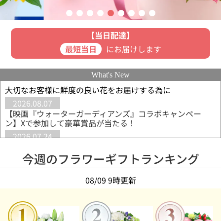
【当日配達】
最短当日
にお届けします
What's New
大切なお客様に鮮度の良い花をお届けする為に
2026.08.07
【映画『ウォーターガーディアンズ』コラボキャンペー
ン】Xで参加して豪華賞品が当たる！
2026.07.24
【8月の誕生花◆トルコキキョウ】花言葉は「優美・希望」
レースのような花びらが美しい花
今週のフラワーギフトランキング
2026.07.24
【敬老の日◆9月21日】長寿を願うリンドウがおすすめ
08/09 9時更新
◆「元気でいてね」を込めて贈るギフト
2026.07.07
【新ブランド】hanamore -ハナモア-◆もっと素直に、も