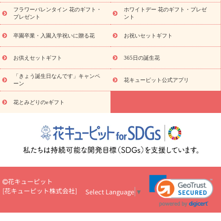
ディ胡蝶蘭・お祝い
ミディ胡蝶蘭・お供え
世界初の青色胡蝶蘭
フラワーバレンタイン 花のギフト・
ホワイトデー 花のギフト・プレゼ
観葉植物
観葉植物
産直多肉植物
プリザーブドフラワー
プレゼント
ント
お祝い
お供え・お悔やみ
花とセットギフト
セミオーダー
プチギフト（hanamore -ハナモア-）
花とみどりのeギフト
花
卒園卒業・入園入学祝いに贈る花
お祝いセットギフト
キューピットのeGfit
カラー
ピンク
イエローオレンジ
レッ
予算から探す
ド
お花の種類
バラ
ユリ
トルコキキョウ
お供えセットギフト
365日の誕生花
お祝い
お祝い・
3000円～
お祝い・
4000円～
お祝い・
5000円～
お祝い・
7000円～
お祝い・
10000円～
お供え・お
「きょう誕生日なんです」キャンペ
花キューピット公式アプリ
ーン
悔やみ
お供え・お悔やみ・
3000円～
お供え・お悔やみ・
5000
円～
お供え・お悔やみ・
7000円～
お供え・お悔やみ・
10000
花とみどりのeギフト
読み物
円～
注目されている記事
365日の誕生花カレンダー
開店・開業祝
いのマナー
定年退職祝いのマナー
お祝いを贈るときのマナー・
ルール
花キューピットのお祝いコラム一覧
誕生日のお花を「色
彩心理学」で選ぶ方法
結婚祝いの予算相場
出産祝いお役立ち情
報
転職祝いのマナー基礎知識
ペットのお祝いワンポイントアド
バイス
スタンド花（フラスタ）のマナー
お見舞いのマナーとル
花キューピット
ール
新築引っ越し祝いコラム
お祝い花のマナー総まとめ
職
[
花キューピット株式会社
]
Select Language
▼
場上司や先輩へ贈るお祝い花の正解は？
開店祝いの花 選び方ガイ
ド（早見表あり）
お供えを贈るときのマナー・ルール
花キューピットのお供え・