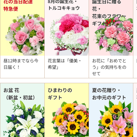
花の当日配達
8月の誕生花・
誕生日に贈る
トルコキキョウ
特急便
花・
花束のフラワー
ギフト
昼12時までなら今
花言葉は「優美・
お花に「おめでと
日届く！
希望」
う」の
気持ちをの
せて
お盆 花
ひまわりの
夏の花贈り・
（新盆・初盆）
ギフト
お中元のギフト