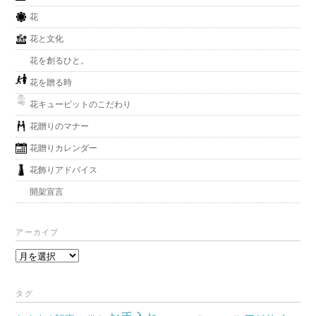
花
花と文化
花を創るひと。
花を贈る時
花キューピットのこだわり
花贈りのマナー
花贈りカレンダー
花飾りアドバイス
開架宣言
アーカイブ
ア
ー
カ
タグ
イ