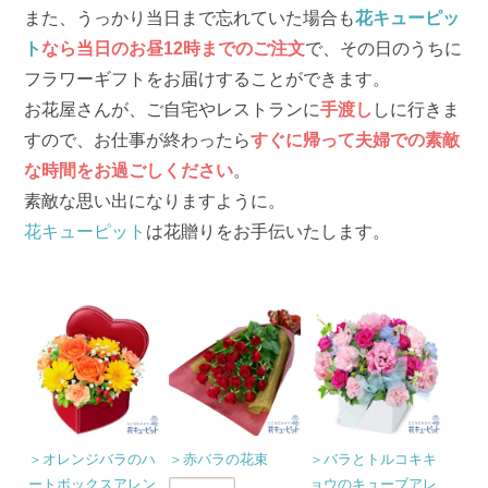
また、うっかり当日まで忘れていた場合も
花キューピッ
ト
なら当日のお昼12時までのご注文
で、その日のうちに
フラワーギフトをお届けすることができます。
お花屋さんが、ご自宅やレストランに
手渡し
しに行きま
すので、お仕事が終わったら
すぐに帰って夫婦での素敵
な時間をお過ごしください
。
素敵な思い出になりますように。
花キューピット
は花贈りをお手伝いたします。
＞オレンジバラのハ
＞赤バラの花束
＞バラとトルコキキ
ートボックスアレン
ョウのキューブアレ