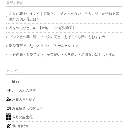
最近の投稿
お盆に花を供えよう｜定番だけで終わらせない、故人に想いが伝わる素
敵なお供え花とは？
花を創るひと。#1 【産地：モテギ洋蘭園】
ピンク色の花一覧。ピンクの花といえば？推し活にもおすすめ
開架宣言 Vol.3_いとうみく『カーネーション』
＜春の花＞を愛でよう｜卒業祝い・入学祝い・退職祝いにもおすすめ
カテゴリー
blog
お手入れの基本
お花の産地紹介
お花屋さんのお仕事
今月の誕生花
母の日特集