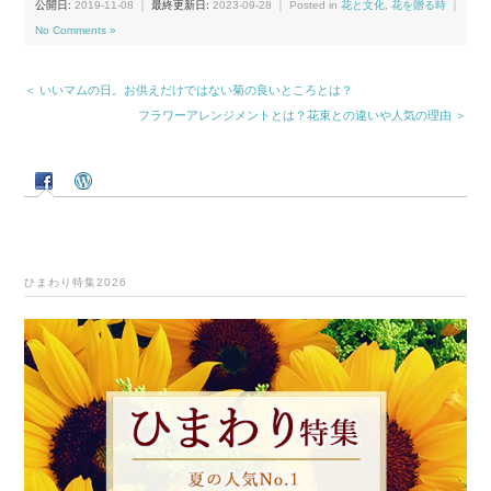
公開日:
2019-11-08
｜
最終更新日:
2023-09-28
｜ Posted in
花と文化
,
花を贈る時
｜
No Comments »
＜ いいマムの日。お供えだけではない菊の良いところとは？
フラワーアレンジメントとは？花束との違いや人気の理由 ＞
ひまわり特集2026