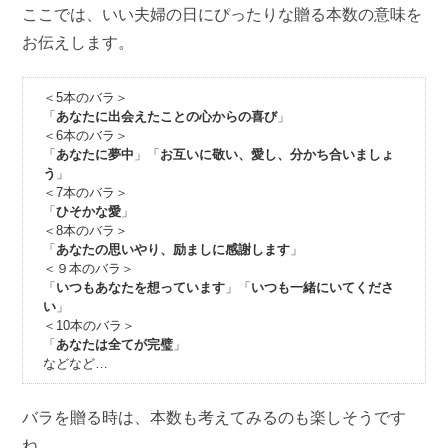
ここでは、いい夫婦の日にぴったりな贈る本数の意味を
お伝えします。
＜5本のバラ＞
「
あなたに出会えたことの心からの喜び
」
＜6本のバラ＞
「
あなたに夢中
」「
お互いに敬い、愛し、分かち合いましょ
う
」
＜7本のバラ＞
「
ひそかな愛
」
＜8本のバラ＞
「
あなたの思いやり、励ましに感謝します
」
＜９本のバラ＞
「
いつもあなたを想っています
」「
いつも一緒にいてくださ
い
」
＜10本のバラ＞
「
あなたは全てが完璧
」
などなど…
バラを贈る時は、本数も考えてみるのも楽しそうです
ね。