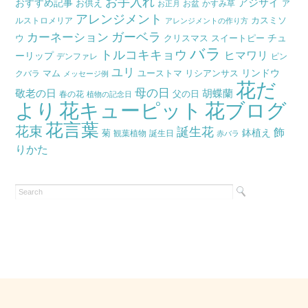
お手入れ
おすすめ記事
アジサイ
お供え
お盆
かすみ草
ア
ブ
お正月
アレンジメント
カスミソ
ルストロメリア
アレンジメントの作り方
ガーベラ
カーネーション
チュ
ウ
クリスマス
スイートピー
バラ
トルコキキョウ
ヒマワリ
ーリップ
デンファレ
ピン
ユリ
リンドウ
マム
ユーストマ
リシアンサス
クバラ
メッセージ例
花だ
母の日
胡蝶蘭
敬老の日
父の日
春の花
植物の記念日
より
花キューピット
花ブログ
花言葉
花束
誕生花
飾
鉢植え
菊
観葉植物
誕生日
赤バラ
りかた