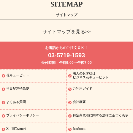
SITEMAP
サイトマップ
サイトマップを見る>>
よく贈られる花
お祝い
誕生日フラワーギフト特集
8月の誕
お電話からのご注文ＯＫ！
生花(トルコキキョウ)
開店・開業祝い
退職祝い
結婚記念日
お
03-5719-1593
供え・お悔やみ
お供え・お悔やみの花
四十九日法要以降に贈る花
受付時間 午前9:00～午後7:00
通夜・葬儀に贈る花
胡蝶蘭・花鉢
プリザーブドフラワー
季節
のイベント
ひまわり ギフト・プレゼント特集
お盆 花（新盆・初
法人のお客様は
花キューピット
季節のイベント
盆）
お盆 花（新盆・初盆）
お盆 花（新盆・
ビジネス花キューピット
初盆）
お盆・お供え 花とセットギフト
お盆・お供え プリザーブ
当日配達特急便
ご利用ガイド
ドフラワー
ひまわり ギフト・プレゼント特集
夏の花贈り・お中
元・暑中見舞い 花のギフト特集
敬老の日におくる花ギフト・プレ
ゼント特集
敬老の日におくる花ギフト・プレゼント特集
敬老の日
よくある質問
会社概要
花のおすすめランキング
敬老の日 花鉢植えのギフト・プレゼント
特集
敬老の日 花とセットギフト・プレゼント特集
敬老の日の花
プライバシーポリシー
特定商取引に関する法律に基づく表示
全てのギフト一覧
キャンペーン
映画『ウォーターガーディアン
ズ』コラボキャンペーン
「きょう誕生日なんです」キャンペーン
X（旧Twitter）
facebook