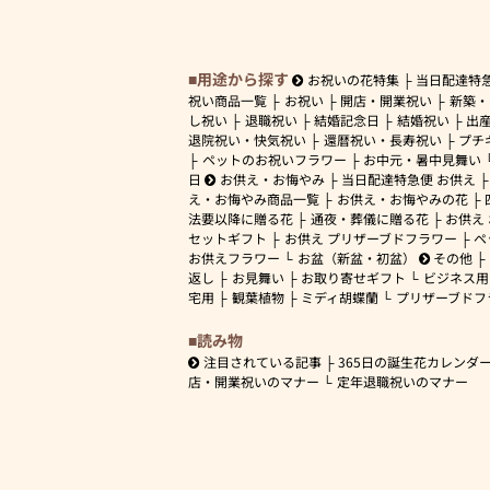
用途から探す
お祝いの花特集
当日配達特
祝い商品一覧
お祝い
開店・開業祝い
新築・
し祝い
退職祝い
結婚記念日
結婚祝い
出
退院祝い・快気祝い
還暦祝い・長寿祝い
プチ
ペットのお祝いフラワー
お中元・暑中見舞い
日
お供え・お悔やみ
当日配達特急便 お供え
え・お悔やみ商品一覧
お供え・お悔やみの花
法要以降に贈る花
通夜・葬儀に贈る花
お供え
セットギフト
お供え プリザーブドフラワー
ペ
お供えフラワー
お盆（新盆・初盆）
その他
返し
お見舞い
お取り寄せギフト
ビジネス用
宅用
観葉植物
ミディ胡蝶蘭
プリザーブドフ
読み物
注目されている記事
365日の誕生花カレンダ
店・開業祝いのマナー
定年退職祝いのマナー