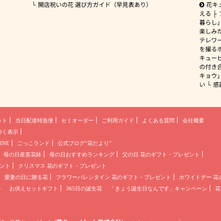
開店祝いの花 選び方ガイド（早見表あり）
花キ
える
暮らし
楽しみ
テレワ
を撮る
キュー
の付き
キョウ
い
感
ット
当日配達特急便
セミオーダー
ご利用ガイド
よくある質問
会社概要
づく表示
INE
ごっこランド
公式ブログ“花だより”
母の日産直花鉢
母の日おすすめランキング
父の日 花のギフト・プレゼント
ント
クリスマス 花のギフト・プレゼント
愛妻の日に贈る花
フラワーバレンタイン 花のギフト・プレゼント
ホワイトデー 花
ト
お供えセットギフト
365日の誕生花
「きょう誕生日なんです」キャンペーン
花