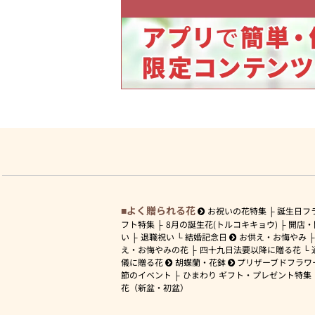
よく贈られる花
お祝いの花特集
誕生日フ
フト特集
8月の誕生花(トルコキキョウ)
開店・
い
退職祝い
結婚記念日
お供え・お悔やみ
え・お悔やみの花
四十九日法要以降に贈る花
儀に贈る花
胡蝶蘭・花鉢
プリザーブドフラワ
節のイベント
ひまわり ギフト・プレゼント特集
花（新盆・初盆）