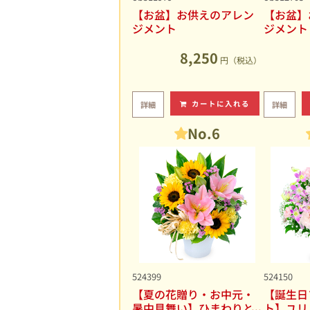
【お盆】お供えのアレン
【お盆】
ジメント
ジメント
8,250
円（税込）
カートに入れる
詳細
詳細
No.6
524399
524150
【夏の花贈り・お中元・
【誕生日
暑中見舞い】ひまわりと
ト】ユリ