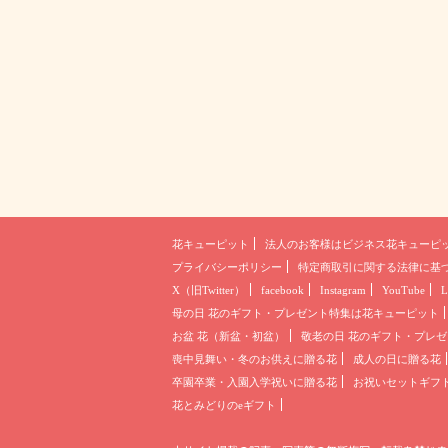
花キューピット
法人のお客様は
ビジネス花キューピ
プライバシーポリシー
特定商取引に関する法律に基
X（旧Twitter）
facebook
Instagram
YouTube
L
母の日 花のギフト・プレゼント
特集は花キューピット
お盆 花（新盆・初盆）
敬老の日 花のギフト・プレゼ
喪中見舞い・冬のお供えに贈る花
成人の日に贈る花
卒園卒業・入園入学祝いに贈る花
お祝いセットギフ
花とみどりのeギフト