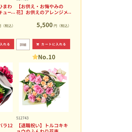
ひまわ
【お供え・お悔やみの
キュー
花】お供えのアレンジメ
ント
5,500
円（税込）
円（税込）
入れる
カートに入れる
詳細
No.10
512743
ラ12
【退職祝い】トルコキキ
ョウのふんわり花束