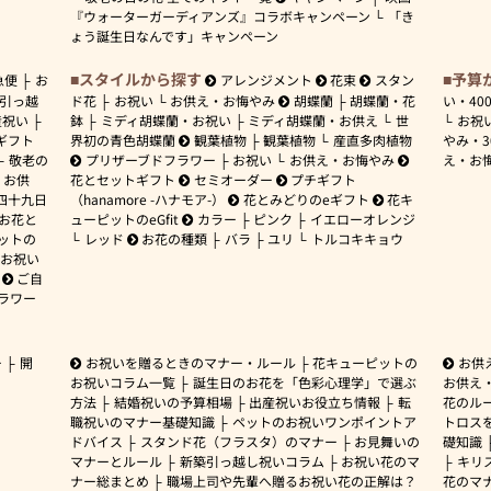
『ウォーターガーディアンズ』コラボキャンペーン
「き
ょう誕生日なんです」キャンペーン
スタイルから探す
予算
急便
お
アレンジメント
花束
スタン
引っ越
ド花
お祝い
お供え・お悔やみ
胡蝶蘭
胡蝶蘭・花
い・
40
産祝い
鉢
ミディ胡蝶蘭・お祝い
ミディ胡蝶蘭・お供え
世
お祝
ギフト
界初の青色胡蝶蘭
観葉植物
観葉植物
産直多肉植物
やみ・
敬老の
プリザーブドフラワー
お祝い
お供え・お悔やみ
え・お
お供
花とセットギフト
セミオーダー
プチギフト
四十九日
（hanamore -ハナモア-）
花とみどりのeギフト
花キ
 お花と
ューピットのeGfit
カラー
ピンク
イエローオレンジ
ットの
レッド
お花の種類
バラ
ユリ
トルコキキョウ
お祝い
ご自
ラワー
ー
開
お祝いを贈るときのマナー・ルール
花キューピットの
お供
お祝いコラム一覧
誕生日のお花を「色彩心理学」で選ぶ
お供え
方法
結婚祝いの予算相場
出産祝いお役立ち情報
転
花のルー
職祝いのマナー基礎知識
ペットのお祝いワンポイントア
トロス
ドバイス
スタンド花（フラスタ）のマナー
お見舞いの
礎知識
マナーとルール
新築引っ越し祝いコラム
お祝い花のマ
キリ
ナー総まとめ
職場上司や先輩へ贈るお祝い花の正解は？
花のマ