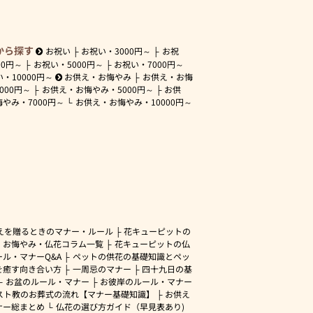
から探す
お祝い
お祝い・
3000円～
お祝
00円～
お祝い・
5000円～
お祝い・
7000円～
い・
10000円～
お供え・お悔やみ
お供え・お悔
3000円～
お供え・お悔やみ・
5000円～
お供
悔やみ・
7000円～
お供え・お悔やみ・
10000円～
えを贈るときのマナー・ルール
花キューピットの
・お悔やみ・仏花コラム一覧
花キューピットの仏
ル・マナーQ&A
ペットの供花の基礎知識とペッ
を癒す向き合い方
一周忌のマナー
四十九日の基
お盆のルール・マナー
お彼岸のルール・マナー
スト教のお葬式の流れ【マナー基礎知識】
お供え
ナー総まとめ
仏花の選び方ガイド（早見表あり)