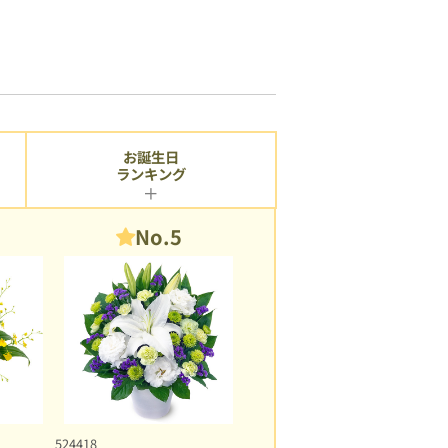
お誕生日
ランキング
No.5
524418