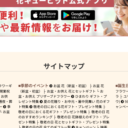
サイトマップ
季節のイベント
誕生
ラワーギ
お盆 花（新盆・初盆）
お盆 花
開業祝
（新盆・初盆）
お盆・お供え 花とセットギフト
お
フラワ
お供
盆・お供え プリザーブドフラワー
ひまわり ギフト・プ
ラ
ユ
通夜・葬
レゼント特集
夏の花贈り・お中元・暑中見舞い 花のギフ
ウ)
9
ー
季
ト特集
敬老の日におくる花ギフト・プレゼント特集
ャンペ
お盆
敬老の日におくる花ギフト・プレゼント特集
敬老の日 花
のおすすめランキング
敬老の日 花鉢植えのギフト・プレ
ゼント特集
敬老の日 花とセットギフト・プレゼント特集
敬老の日の花 全てのギフト一覧
キャンペーン
映画