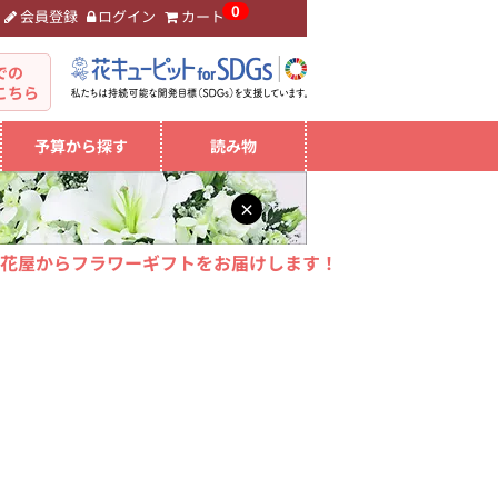
0
会員登録
ログイン
カート
。
での
こちら
予算から探す
読み物
×
花屋からフラワーギフトをお届けします！