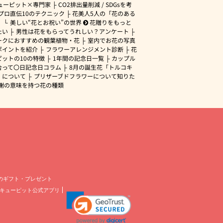
ューピット×専門家
CO2排出量削減 / SDGsを考
プロ直伝10のテクニック
花美人5人の「花のある
」
美しい“花とお祝い”の世界
花贈りをもっと
たい
男性は花をもらってうれしい？アンケート
ークにおすすめの観葉植物・花
室内でお花の写真
ポイントを紹介
フラワーアレンジメント診断
花
ピットの10の特徴
1年間の記念日一覧
カップル
合って〇日記念日コラム
8月の誕生花「トルコキ
」について
プリザーブドフラワーについて知りた
謝の意味を持つ花の種類
のギフト・プレゼント
キューピット公式アプリ