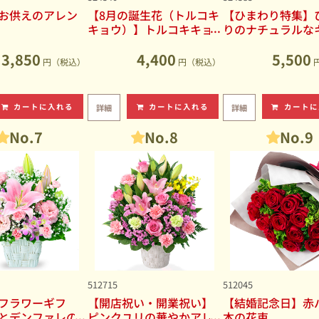
お供えのアレン
【8月の誕生花（トルコキ
【ひまわり特集】
キョウ）】トルコキキョ
りのナチュラルな
ウのナチュラルなアレン
ブアレンジメント
ジメント
3,850
4,400
5,500
円（税込）
円（税込）
カートに入れる
カートに入れる
カートに
詳細
詳細
No.7
No.8
No.9
512715
512045
フラワーギフ
【開店祝い・開業祝い】
【結婚記念日】赤バ
とデンファレの
ピンクユリの華やかアレ
本の花束