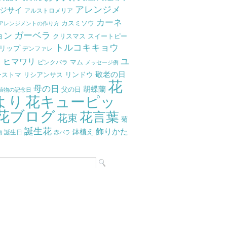
アレンジメ
ジサイ
アルストロメリア
カーネ
カスミソウ
アレンジメントの作り方
ガーベラ
ョン
クリスマス
スイートピー
トルコキキョウ
リップ
デンファレ
ラ
ユ
ヒマワリ
マム
ピンクバラ
メッセージ例
リンドウ
敬老の日
ーストマ
リシアンサス
花
母の日
胡蝶蘭
父の日
植物の記念日
より
花キューピッ
花ブログ
花言葉
花束
菊
誕生花
飾りかた
鉢植え
物
誕生日
赤バラ