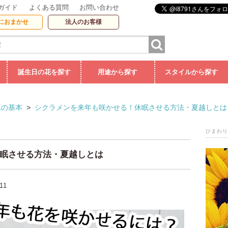
ガイド
よくある質問
お問い合わせ
におまかせ
法人のお客様
誕生日の花を探す
用途から探す
スタイルから探す
れの基本
>
シクラメンを来年も咲かせる！休眠させる方法・夏越しとは
ひまわり
眠させる方法・夏越しとは
-11