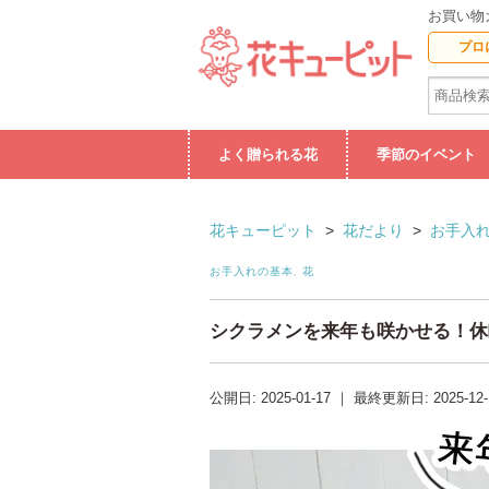
お買い物
プロ
よく贈られる花
季節のイベント
花キューピット
>
花だより
>
お手入
お手入れの基本
,
花
シクラメンを来年も咲かせる！休
公開日:
2025-01-17
｜
最終更新日:
2025-12