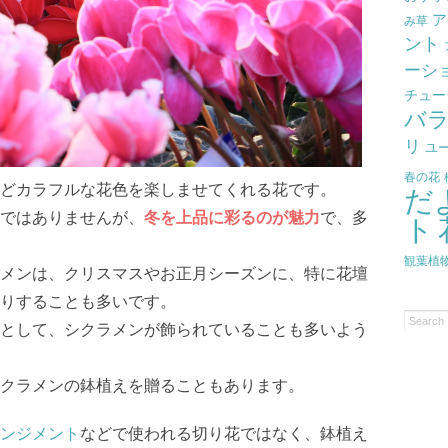
ア
み草
ント
ーシ
チュー
バ
リ
ユ
春の花
どカラフルな花色を楽しませてくれる花です。
だ
ではありませんが、
冬を上品に彩るのが魅力
で、多
ト
観葉植
メンは、クリスマスやお正月シーズンに、特に花壇
りすることも多いです。
として、シクラメンが飾られていることも多いよう
クラメンの鉢植えを贈ることもあります。
ンジメント
などで使われる切り花ではなく、鉢植え