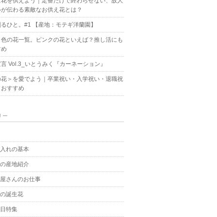
に花を供えよう｜定番だけで終わらせない、故人
いが伝わる素敵なお供え花とは？
るひと。#1 【産地：モテギ洋蘭園】
ク色の花一覧。ピンクの花といえば？推し活にも
すめ
言 Vol.3_いとうみく『カーネーション』
の花＞を愛でよう｜卒業祝い・入学祝い・退職祝
もおすすめ
リー
g
手入れの基本
花の産地紹介
花屋さんのお仕事
月の誕生花
の日特集