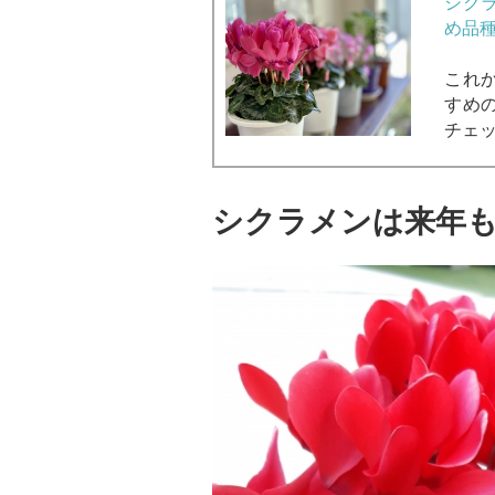
シク
め品
これ
すめ
チェ
シクラメンは来年