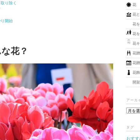
て取り除く
花
す
花
やり開始
花
花
花
んな花？
花
花
花
開
アーカ
ア
ー
カ
タグ
イ
おすす
ブ