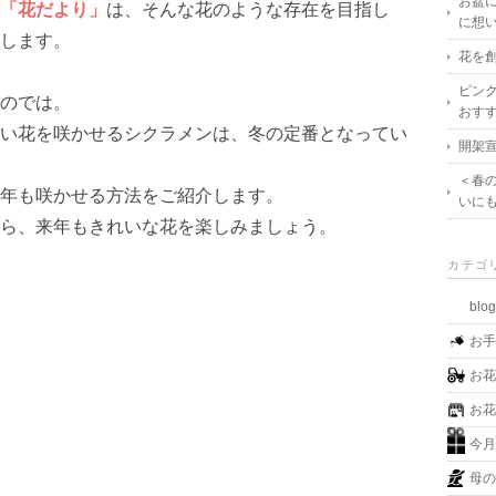
お盆
「花だより」
は、そんな花のような存在を目指し
に想
します。
花を創
ピン
のでは。
おす
い花を咲かせるシクラメンは、冬の定番となってい
開架宣
＜春
年も咲かせる方法をご紹介します。
いに
ら、来年もきれいな花を楽しみましょう。
カテゴ
blo
お
お
お
今
母