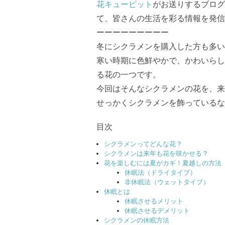
花キューピット
がお送りするブログ
て、皆さんの生活を彩る情報を発信
ーーーーーーーーー
冬にシクラメンを購入した方も多い
寒い時期に色鮮やかで、かわいらし
る花の一つです。
今回はそんなシクラメンの花を、来
せっかくシクラメンを飾っているな
目次
シクラメンってどんな花？
シクラメンは来年も花を咲かせる？
花を楽しむには夏がカギ！夏越しの方法
休眠法（ドライタイプ）
非休眠法（ウェットタイプ）
休眠とは
休眠させるメリット
休眠させるデメリット
シクラメンの休眠方法