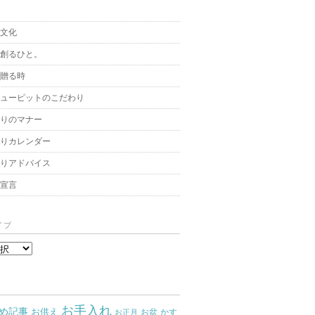
と文化
を創るひと。
を贈る時
キューピットのこだわり
贈りのマナー
贈りカレンダー
飾りアドバイス
架宣言
イブ
お手入れ
め記事
お供え
お盆
かす
お正月