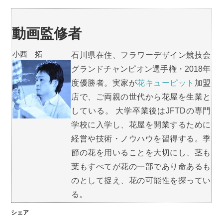
動画監修者
小西 拓
石川県在住、フラワーデザイン競技会
グランドチャンピオン選手権・2018年
度優勝者。実家が
花キューピット
加盟
店で、ご両親の世代から花屋を生業と
している。 大学卒業後はJFTDの専門
学校に入学し、花屋を開業するために
経営や技術・ノウハウを習得する。季
節の花を用いることを大切にし、茎も
葉もすべてが花の一部であり命あるも
のとして捉え、花の可能性を探ってい
る。
シェア