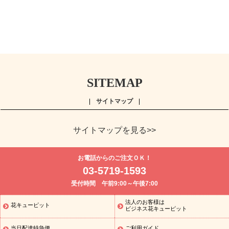
SITEMAP
サイトマップ
サイトマップを見る>>
よく贈られる花
お祝い
誕生日フラワーギフト特集
8月の誕
お電話からのご注文ＯＫ！
生花(トルコキキョウ)
開店・開業祝い
退職祝い
結婚記念日
お
03-5719-1593
供え・お悔やみ
お供え・お悔やみの花
四十九日法要以降に贈る花
受付時間 午前9:00～午後7:00
通夜・葬儀に贈る花
胡蝶蘭・花鉢
プリザーブドフラワー
季節
のイベント
ひまわり ギフト・プレゼント特集
お盆 花（新盆・初
法人のお客様は
花キューピット
季節のイベント
盆）
お盆 花（新盆・初盆）
お盆 花（新盆・
ビジネス花キューピット
初盆）
お盆・お供え 花とセットギフト
お盆・お供え プリザーブ
当日配達特急便
ご利用ガイド