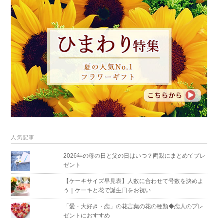
人気記事
2026年の母の日と父の日はいつ？両親にまとめてプレ
ゼント
【ケーキサイズ早見表】人数に合わせて号数を決めよ
う｜ケーキと花で誕生日をお祝い
「愛・大好き・恋」の花言葉の花の種類◆恋人のプレ
ゼントにおすすめ