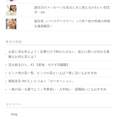
誕生日のメッセージを送るときに使えるかわいい顔文
字・AA
誕生色（バースデーカラー）って何？色や性格の特徴
を徹底解説！
最近の投稿
お盆に花を供えよう｜定番だけで終わらせない、故人に想いが伝わる素
敵なお供え花とは？
花を創るひと。#1 【産地：モテギ洋蘭園】
ピンク色の花一覧。ピンクの花といえば？推し活にもおすすめ
開架宣言 Vol.3_いとうみく『カーネーション』
＜春の花＞を愛でよう｜卒業祝い・入学祝い・退職祝いにもおすすめ
カテゴリー
blog