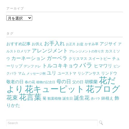
アーカイブ
ア
ー
カ
タグ
イ
お手入れ
おすすめ記事
アジサイ
お供え
お盆
かすみ草
ア
ブ
お正月
アレンジメント
カスミソ
ルストロメリア
アレンジメントの作り方
ガーベラ
カーネーション
チュ
ウ
クリスマス
スイートピー
バラ
トルコキキョウ
ヒマワリ
ーリップ
デンファレ
ピン
ユリ
リンドウ
マム
ユーストマ
リシアンサス
クバラ
メッセージ例
花だ
母の日
胡蝶蘭
敬老の日
父の日
春の花
植物の記念日
より
花キューピット
花ブログ
花言葉
花束
誕生花
飾
鉢植え
菊
観葉植物
誕生日
赤バラ
りかた