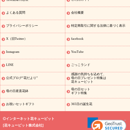
ドフラワー
ひまわり ギフト・プレゼント特集
夏の花贈り・お中
元・暑中見舞い 花のギフト特集
敬老の日におくる花ギフト・プレ
ゼント特集
敬老の日におくる花ギフト・プレゼント特集
敬老の日
よくある質問
会社概要
花のおすすめランキング
敬老の日 花鉢植えのギフト・プレゼント
特集
敬老の日 花とセットギフト・プレゼント特集
敬老の日の花
プライバシーポリシー
特定商取引に関する法律に基づく表示
全てのギフト一覧
キャンペーン
「きょう誕生日なんです」キャン
誕生日の花を探す
ペーン
誕生日フラワーギフト
誕生日フラ
X（旧Twitter）
facebook
ワーギフト
誕生日フラワーギフト商品一覧
バラ
ユリ
トルコキ
キョウ
8月の誕生花(トルコキキョウ)
9月の誕生花(リンドウ)
誕
Instagram
YouTube
生日セットギフト
キャンペーン
「きょう誕生日なんです」キャン
用途から探す
ペーン
お祝いの花特集
当日配達特急便
お祝い
LINE
ごっこランド
商品一覧
お祝い
開店・開業祝い
新築・引っ越し祝い
退職祝い
感謝の気持ちを込めて、
結婚記念日
結婚祝い
出産祝い
退院祝い・快気祝い
還暦祝
公式ブログ“花だより”
母の日プレゼント特集は
い・長寿祝い
プチギフト
ペットのお祝いフラワー
お中元・暑中
花キューピット
見舞い
敬老の日
お供え・お悔やみの花
当日配達特急便 お供え
母の日セット
母の日産直花鉢
ギフト特集
お供え・お悔やみ商品一覧
お供え・お悔やみの花
四十九日法要
以降に贈る花
通夜・葬儀に贈る花
お供え お花とセットギフト
お祝いセットギフト
365日の誕生花
お供え プリザーブドフラワー
ペットのお供えフラワー
お盆（新
盆・初盆）
その他
お祝い返し
お見舞い
お取り寄せギフト
ビ
ジネス用
ご自宅用
観葉植物
ミディ胡蝶蘭
プリザーブドフラワ
インターネット花キューピット
スタイルから探す
ー
アレンジメント
花束
スタンド花
お
[
花キューピット株式会社
]