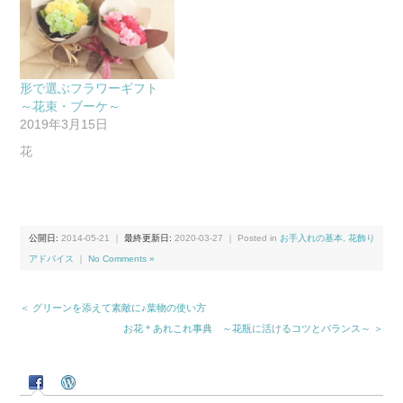
形で選ぶフラワーギフト
～花束・ブーケ～
2019年3月15日
花
公開日:
2014-05-21
｜
最終更新日:
2020-03-27
｜ Posted in
お手入れの基本
,
花飾り
アドバイス
｜
No Comments »
＜ グリーンを添えて素敵に♪葉物の使い方
お花＊あれこれ事典 ～花瓶に活けるコツとバランス～ ＞