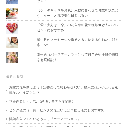
ゼント
【ケーキサイズ早見表】人数に合わせて号数を決めよ
う｜ケーキと花で誕生日をお祝い
「愛・大好き・恋」の花言葉の花の種類◆恋人のプレ
ゼントにおすすめ
誕生日のメッセージを送るときに使えるかわいい顔文
字・AA
誕生色（バースデーカラー）って何？色や性格の特徴
を徹底解説！
最近の投稿
お盆に花を供えよう｜定番だけで終わらせない、故人に想いが伝わる素
敵なお供え花とは？
花を創るひと。#1 【産地：モテギ洋蘭園】
ピンク色の花一覧。ピンクの花といえば？推し活にもおすすめ
開架宣言 Vol.3_いとうみく『カーネーション』