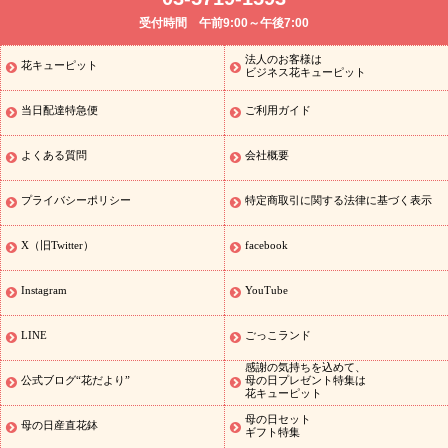
供え・お悔やみ
お供え・お悔やみの花
四十九日法要以降に贈る花
受付時間 午前9:00～午後7:00
通夜・葬儀に贈る花
胡蝶蘭・花鉢
プリザーブドフラワー
季節
のイベント
ひまわり ギフト・プレゼント特集
お盆 花（新盆・初
法人のお客様は
花キューピット
季節のイベント
盆）
お盆 花（新盆・初盆）
お盆 花（新盆・
ビジネス花キューピット
初盆）
お盆・お供え 花とセットギフト
お盆・お供え プリザーブ
当日配達特急便
ご利用ガイド
ドフラワー
ひまわり ギフト・プレゼント特集
夏の花贈り・お中
元・暑中見舞い 花のギフト特集
敬老の日におくる花ギフト・プレ
ゼント特集
敬老の日におくる花ギフト・プレゼント特集
敬老の日
よくある質問
会社概要
花のおすすめランキング
敬老の日 花鉢植えのギフト・プレゼント
特集
敬老の日 花とセットギフト・プレゼント特集
敬老の日の花
プライバシーポリシー
特定商取引に関する法律に基づく表示
全てのギフト一覧
キャンペーン
映画『ウォーターガーディアン
ズ』コラボキャンペーン
「きょう誕生日なんです」キャンペーン
X（旧Twitter）
facebook
誕生日の花を探す
誕生日フラワーギフト
誕生日フラワーギフ
ト
誕生日フラワーギフト商品一覧
バラ
ユリ
トルコキキョウ
Instagram
YouTube
8月の誕生花(トルコキキョウ)
9月の誕生花(リンドウ)
誕生日セッ
トギフト
キャンペーン
「きょう誕生日なんです」キャンペーン
LINE
ごっこランド
用途から探す
お祝いの花特集
当日配達特急便
お祝い商品一覧
感謝の気持ちを込めて、
お祝い
開店・開業祝い
新築・引っ越し祝い
退職祝い
結婚記
公式ブログ“花だより”
母の日プレゼント特集は
花キューピット
念日
結婚祝い
出産祝い
退院祝い・快気祝い
還暦祝い・長寿祝
い
プチギフト
ペットのお祝いフラワー
お中元・暑中見舞い
敬
母の日セット
母の日産直花鉢
ギフト特集
老の日
お供え・お悔やみの花
当日配達特急便 お供え
お供え・