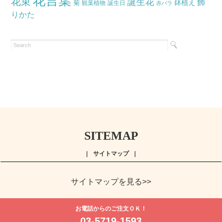
花言葉
花束
誕生花
飾
鉢植え
菊
観葉植物
誕生日
赤バラ
りかた
SITEMAP
サイトマップ
サイトマップを見る>>
よく贈られる花
お祝い
誕生日フラワーギフト特集
8月の誕
お電話からのご注文ＯＫ！
生花(トルコキキョウ)
開店・開業祝い
退職祝い
結婚記念日
お
03-5719-1593