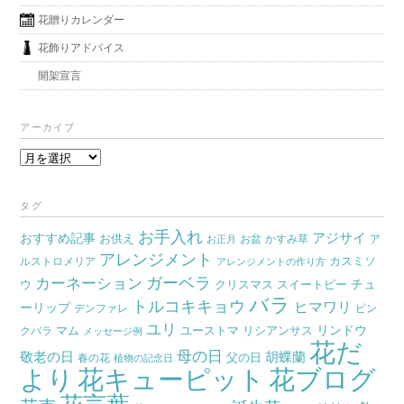
花贈りカレンダー
花飾りアドバイス
開架宣言
アーカイブ
ア
ー
カ
タグ
イ
お手入れ
おすすめ記事
アジサイ
お供え
お盆
かすみ草
ア
ブ
お正月
アレンジメント
カスミソ
ルストロメリア
アレンジメントの作り方
ガーベラ
カーネーション
チュ
ウ
クリスマス
スイートピー
バラ
トルコキキョウ
ヒマワリ
ーリップ
デンファレ
ピン
ユリ
リンドウ
マム
ユーストマ
リシアンサス
クバラ
メッセージ例
花だ
母の日
胡蝶蘭
敬老の日
父の日
春の花
植物の記念日
より
花キューピット
花ブログ