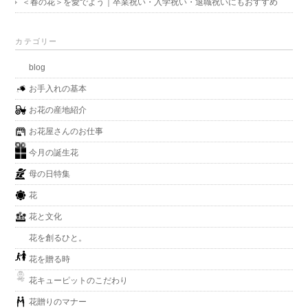
＜春の花＞を愛でよう｜卒業祝い・入学祝い・退職祝いにもおすすめ
カテゴリー
blog
お手入れの基本
お花の産地紹介
お花屋さんのお仕事
今月の誕生花
母の日特集
花
花と文化
花を創るひと。
花を贈る時
花キューピットのこだわり
花贈りのマナー