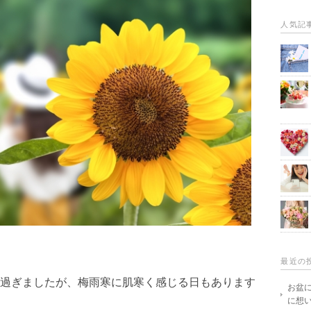
人気記
。
最近の
過ぎましたが、梅雨寒に肌寒く感じる日もあります
お盆
に想