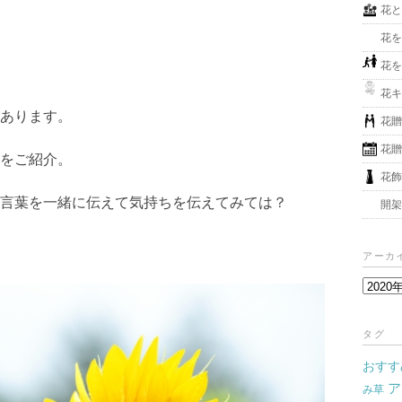
花
花
花
花
あります。
花
花
をご紹介。
花
言葉を一緒に伝えて気持ちを伝えてみては？
開
アーカ
ア
ー
カ
タグ
イ
おすす
ブ
ア
み草