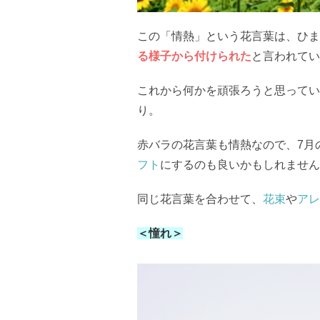
この「情熱」という花言葉は、ひま
る様子から付けられた
と言われてい
これから何かを頑張ろうと思ってい
り。
赤バラの花言葉も情熱なので、7月
フト
にするのも良いかもしれません
同じ花言葉を合わせて、
花束
や
アレ
＜憧れ＞