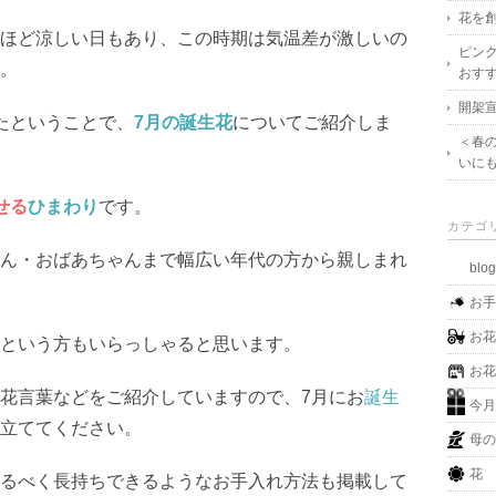
花を創
ほど涼しい日もあり、この時期は気温差が激しいの
ピン
。
おす
開架宣
たということで、
7月の誕生花
についてご紹介しま
＜春
いに
せる
ひまわり
です。
カテゴ
ん・おばあちゃんまで幅広い年代の方から親しまれ
blo
お
お
という方もいらっしゃると思います。
お
花言葉などをご紹介していますので、7月にお
誕生
今
立ててください。
母
花
るべく長持ちできるようなお手入れ方法も掲載して