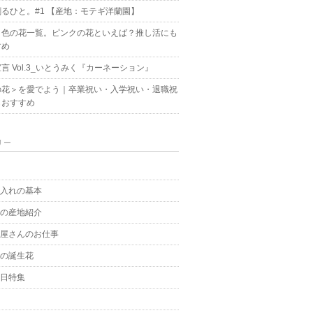
るひと。#1 【産地：モテギ洋蘭園】
ク色の花一覧。ピンクの花といえば？推し活にも
すめ
言 Vol.3_いとうみく『カーネーション』
の花＞を愛でよう｜卒業祝い・入学祝い・退職祝
もおすすめ
リー
g
手入れの基本
花の産地紹介
花屋さんのお仕事
月の誕生花
の日特集