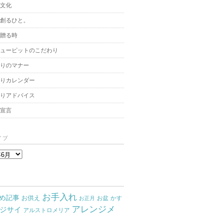
と文化
を創るひと。
を贈る時
キューピットのこだわり
贈りのマナー
贈りカレンダー
飾りアドバイス
架宣言
イブ
お手入れ
め記事
お供え
お盆
かす
お正月
アレンジメ
ジサイ
アルストロメリア