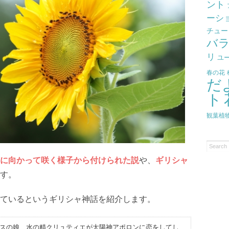
ント
ーシ
チュー
バ
リ
ユ
春の花
だ
ト
観葉植
に向かって咲く様子から付けられた説
や、
ギリシャ
す。
ているというギリシャ神話を紹介します。
スの娘、水の精クリュティエが太陽神アポロンに恋をしてし