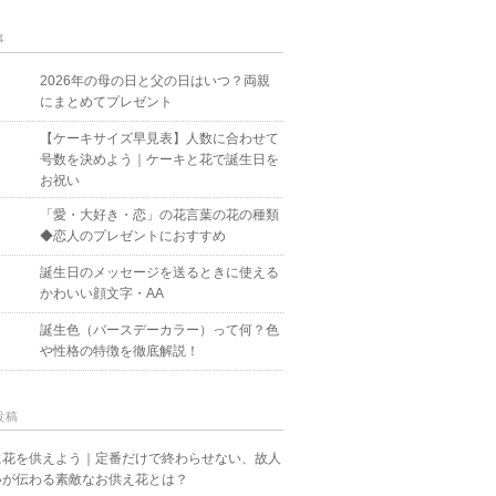
事
2026年の母の日と父の日はいつ？両親
にまとめてプレゼント
【ケーキサイズ早見表】人数に合わせて
号数を決めよう｜ケーキと花で誕生日を
お祝い
「愛・大好き・恋」の花言葉の花の種類
◆恋人のプレゼントにおすすめ
誕生日のメッセージを送るときに使える
かわいい顔文字・AA
誕生色（バースデーカラー）って何？色
や性格の特徴を徹底解説！
投稿
に花を供えよう｜定番だけで終わらせない、故人
いが伝わる素敵なお供え花とは？