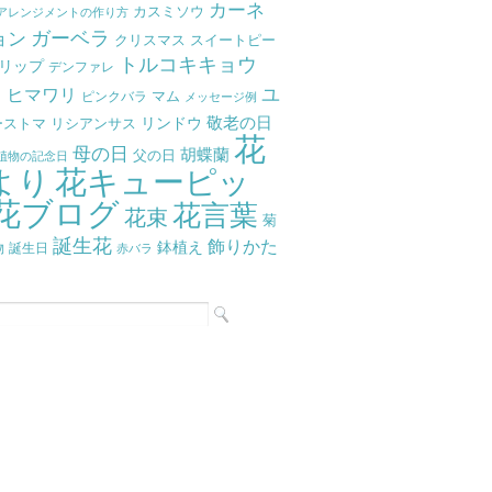
カーネ
カスミソウ
アレンジメントの作り方
ガーベラ
ョン
クリスマス
スイートピー
トルコキキョウ
リップ
デンファレ
ラ
ユ
ヒマワリ
マム
ピンクバラ
メッセージ例
リンドウ
敬老の日
ーストマ
リシアンサス
花
母の日
胡蝶蘭
父の日
植物の記念日
より
花キューピッ
花ブログ
花言葉
花束
菊
誕生花
飾りかた
鉢植え
物
誕生日
赤バラ