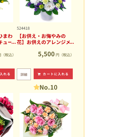
524418
ひまわ
【お供え・お悔やみの
キュー
花】お供えのアレンジメ
ント
5,500
円（税込）
円（税込）
入れる
カートに入れる
詳細
No.10