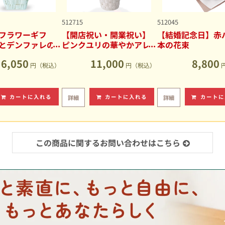
512715
512045
フラワーギフ
【開店祝い・開業祝い】
【結婚記念日】赤バ
とデンファレの
ピンクユリの華やかアレ
本の花束
アレンジメント
ンジメント
6,050
11,000
8,800
円（税込）
円（税込）
カートに入れる
カートに入れる
カートに
詳細
詳細
この商品に関するお問い合わせはこちら