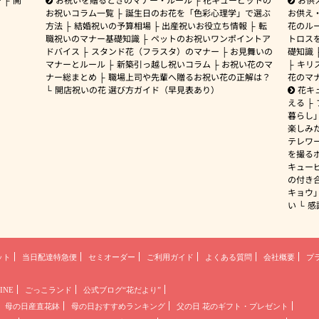
お祝いコラム一覧
誕生日のお花を「色彩心理学」で選ぶ
お供え
方法
結婚祝いの予算相場
出産祝いお役立ち情報
転
花のルー
職祝いのマナー基礎知識
ペットのお祝いワンポイントア
トロス
ドバイス
スタンド花（フラスタ）のマナー
お見舞いの
礎知識
マナーとルール
新築引っ越し祝いコラム
お祝い花のマ
キリ
ナー総まとめ
職場上司や先輩へ贈るお祝い花の正解は？
花のマ
開店祝いの花 選び方ガイド（早見表あり）
花キ
える
暮らし
楽しみ
テレワ
を撮る
キュー
の付き
キョウ
い
感
ット
当日配達特急便
セミオーダー
ご利用ガイド
よくある質問
会社概要
プ
INE
ごっこランド
公式ブログ“花だより”
母の日産直花鉢
母の日おすすめランキング
父の日 花のギフト・プレゼント