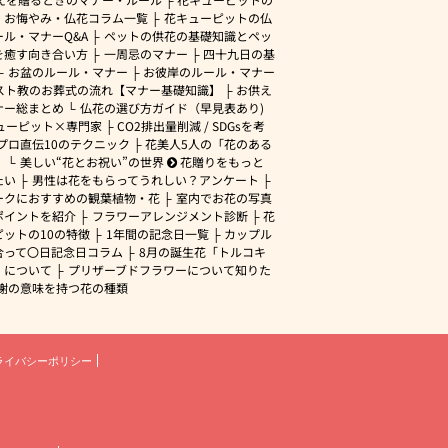
・お悔やみ・仏花コラム一覧
花キューピットの仏
ル・マナーQ&A
ペットの供花の基礎知識とペッ
を癒す向き合い方
一周忌のマナー
四十九日の基
お盆のルール・マナー
お彼岸のルール・マナー
スト教のお葬式の流れ【マナー基礎知識】
お供え
ナー総まとめ
仏花の選び方ガイド（早見表あり)
ューピット×専門家
CO2排出量削減 / SDGsを考
プロ直伝10のテクニック
花美人5人の「花のある
」
美しい“花とお祝い”の世界
花贈りをもっと
たい
男性は花をもらってうれしい？アンケート
ークにおすすめの観葉植物・花
室内でお花の写真
ポイントを紹介
フラワーアレンジメント診断
花
ピットの10の特徴
1年間の記念日一覧
カップル
合って〇日記念日コラム
8月の誕生花「トルコキ
」について
プリザーブドフラワーについて知りた
謝の意味を持つ花の種類
ライバシーポリシー