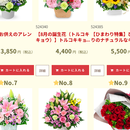
524340
524385
お供えのアレン
【8月の誕生花（トルコキ
【ひまわり特集】
キョウ）】トルコキキョ
りのナチュラルな
ウのナチュラルなアレン
ブアレンジメント
3,850
4,400
5,500
ジメント
円（税込）
円（税込）
カートに入れる
カートに入れる
カートに
詳細
詳細
No.7
No.8
No.9