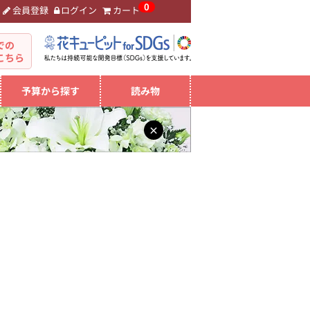
0
会員登録
ログイン
カート
。
での
こちら
予算から探す
読み物
×