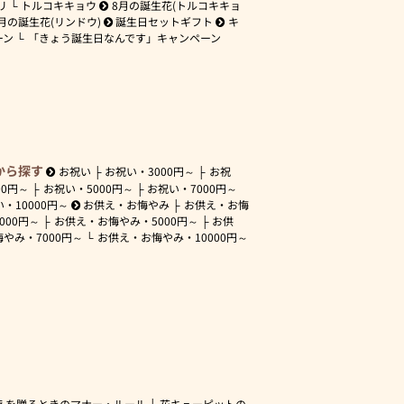
リ
トルコキキョウ
8月の誕生花(トルコキキョ
月の誕生花(リンドウ)
誕生日セットギフト
キ
ーン
「きょう誕生日なんです」キャンペーン
から探す
お祝い
お祝い・
3000円～
お祝
00円～
お祝い・
5000円～
お祝い・
7000円～
い・
10000円～
お供え・お悔やみ
お供え・お悔
3000円～
お供え・お悔やみ・
5000円～
お供
悔やみ・
7000円～
お供え・お悔やみ・
10000円～
えを贈るときのマナー・ルール
花キューピットの