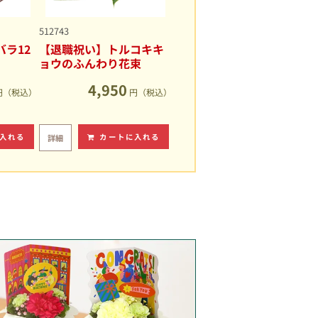
512743
ラ12
【退職祝い】トルコキキ
ョウのふんわり花束
4,950
円（税込）
円（税込）
入れる
カートに入れる
詳細