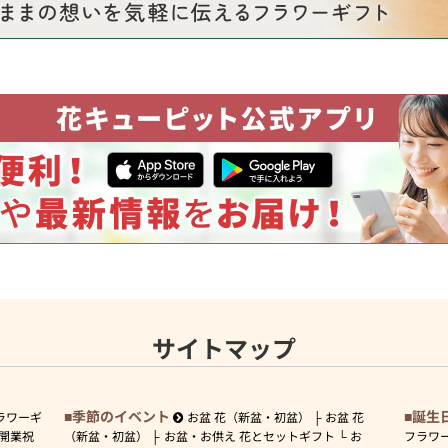
サイトマップ
季節のイベント
誕生
ラワーギ
お盆 花（新盆・初盆）
お盆 花
開業祝
（新盆・初盆）
お盆・お供え 花とセットギフト
お
フラワ