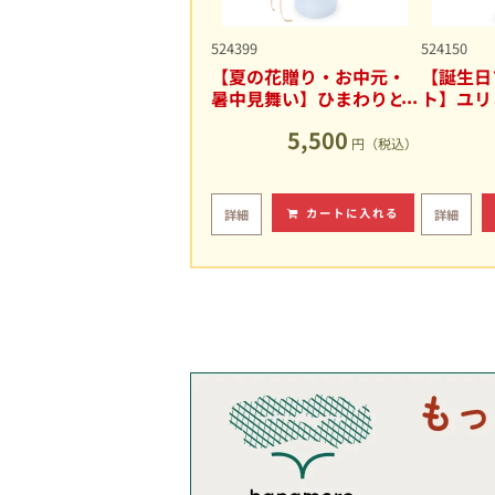
524399
524150
【夏の花贈り・お中元・
【誕生日
暑中見舞い】ひまわりと
ト】ユリ
ユリの爽やかなアレンジ
キュート
5,500
メント
円（税込）
カートに入れる
詳細
詳細