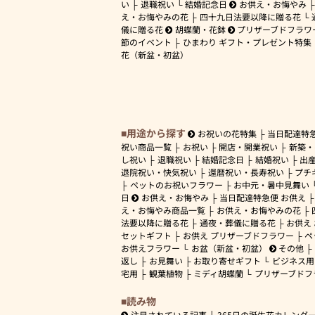
い
退職祝い
結婚記念日
お供え・お悔やみ
え・お悔やみの花
四十九日法要以降に贈る花
儀に贈る花
胡蝶蘭・花鉢
プリザーブドフラワ
節のイベント
ひまわり ギフト・プレゼント特集
花（新盆・初盆）
用途から探す
お祝いの花特集
当日配達特
祝い商品一覧
お祝い
開店・開業祝い
新築・
し祝い
退職祝い
結婚記念日
結婚祝い
出
退院祝い・快気祝い
還暦祝い・長寿祝い
プチ
ペットのお祝いフラワー
お中元・暑中見舞い
日
お供え・お悔やみ
当日配達特急便 お供え
え・お悔やみ商品一覧
お供え・お悔やみの花
法要以降に贈る花
通夜・葬儀に贈る花
お供え
セットギフト
お供え プリザーブドフラワー
ペ
お供えフラワー
お盆（新盆・初盆）
その他
返し
お見舞い
お取り寄せギフト
ビジネス用
宅用
観葉植物
ミディ胡蝶蘭
プリザーブドフ
読み物
注目されている記事
365日の誕生花カレンダ