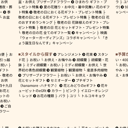
お供
盆・お供え プリザーブドフラワー
ひまわり ギフト・プ
ラ
ユ
通夜・葬
レゼント特集
夏の花贈り・お中元・暑中見舞い 花のギフ
ウ)
9
ー
季
ト特集
敬老の日におくる花ギフト・プレゼント特集
ャンペ
お盆
敬老の日におくる花ギフト・プレゼント特集
敬老の日 花
のおすすめランキング
敬老の日 花鉢植えのギフト・プレ
ゼント特集
敬老の日 花とセットギフト・プレゼント特集
敬老の日の花 全てのギフト一覧
キャンペーン
映画
『ウォーターガーディアンズ』コラボキャンペーン
「き
ょう誕生日なんです」キャンペーン
スタイルから探す
予算
急便
お
アレンジメント
花束
スタン
引っ越
ド花
お祝い
お供え・お悔やみ
胡蝶蘭
胡蝶蘭・花
い・
40
産祝い
鉢
ミディ胡蝶蘭・お祝い
ミディ胡蝶蘭・お供え
世
お祝
ギフト
界初の青色胡蝶蘭
観葉植物
観葉植物
産直多肉植物
やみ・
敬老の
プリザーブドフラワー
お祝い
お供え・お悔やみ
え・お
お供
花とセットギフト
セミオーダー
プチギフト
四十九日
（hanamore -ハナモア-）
花とみどりのeギフト
花キ
 お花と
ューピットのeGfit
カラー
ピンク
イエローオレンジ
ットの
レッド
お花の種類
バラ
ユリ
トルコキキョウ
お祝い
ご自
ラワー
ー
開
お祝いを贈るときのマナー・ルール
花キューピットの
お供