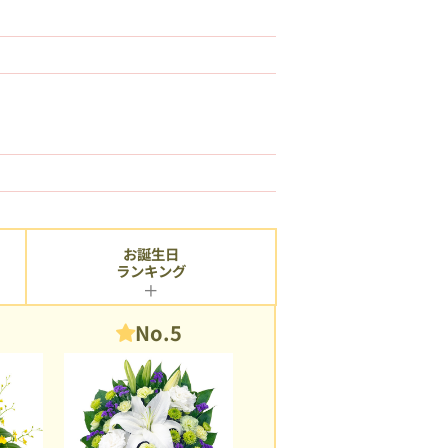
お誕生日
ランキング
No.5