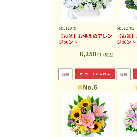
ob511979
ob512703
【お盆】お供えのアレン
【お盆】
ジメント
ジメント
8,250
円（税込）
カートに入れる
詳細
詳細
No.6