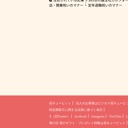
店・開業祝いのマナー
定年退職祝いのマナー
花キューピット
法人のお客様は
ビジネス花キューピ
特定商取引に関する法律に基づく表示
X（旧Twitter）
facebook
Instagram
YouTube
L
母の日 花のギフト・プレゼント
特集は花キューピット