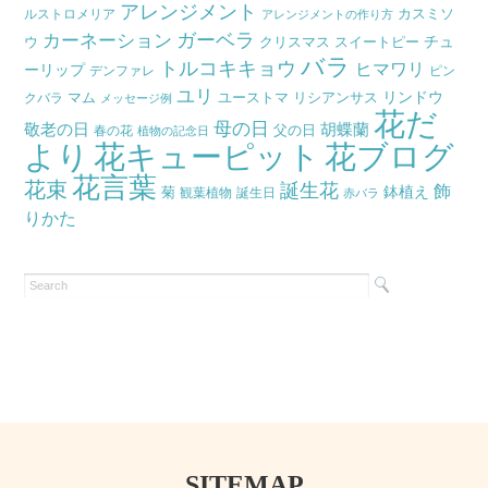
アレンジメント
カスミソ
ルストロメリア
アレンジメントの作り方
ガーベラ
カーネーション
チュ
ウ
クリスマス
スイートピー
バラ
トルコキキョウ
ヒマワリ
ーリップ
デンファレ
ピン
ユリ
リンドウ
マム
ユーストマ
リシアンサス
クバラ
メッセージ例
花だ
母の日
胡蝶蘭
敬老の日
父の日
春の花
植物の記念日
より
花キューピット
花ブログ
花言葉
花束
誕生花
飾
鉢植え
菊
観葉植物
誕生日
赤バラ
りかた
SITEMAP