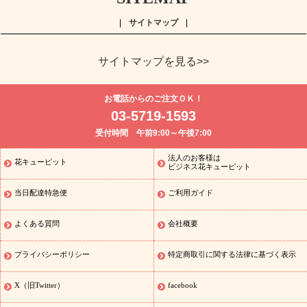
サイトマップ
サイトマップを見る>>
よく贈られる花
お祝い
誕生日フラワーギフト特集
8月の誕
お電話からのご注文ＯＫ！
生花(トルコキキョウ)
開店・開業祝い
退職祝い
結婚記念日
お
03-5719-1593
供え・お悔やみ
お供え・お悔やみの花
四十九日法要以降に贈る花
受付時間 午前9:00～午後7:00
通夜・葬儀に贈る花
胡蝶蘭・花鉢
プリザーブドフラワー
季節
のイベント
ひまわり ギフト・プレゼント特集
お盆 花（新盆・初
法人のお客様は
花キューピット
季節のイベント
盆）
お盆 花（新盆・初盆）
お盆 花（新盆・
ビジネス花キューピット
初盆）
お盆・お供え 花とセットギフト
お盆・お供え プリザーブ
当日配達特急便
ご利用ガイド
ドフラワー
ひまわり ギフト・プレゼント特集
夏の花贈り・お中
元・暑中見舞い 花のギフト特集
敬老の日におくる花ギフト・プレ
ゼント特集
敬老の日におくる花ギフト・プレゼント特集
敬老の日
よくある質問
会社概要
花のおすすめランキング
敬老の日 花鉢植えのギフト・プレゼント
特集
敬老の日 花とセットギフト・プレゼント特集
敬老の日の花
プライバシーポリシー
特定商取引に関する法律に基づく表示
全てのギフト一覧
キャンペーン
映画『ウォーターガーディアン
ズ』コラボキャンペーン
「きょう誕生日なんです」キャンペーン
X（旧Twitter）
facebook
誕生日の花を探す
誕生日フラワーギフト
誕生日フラワーギフ