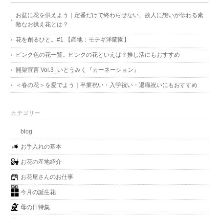
お盆に花を供えよう｜定番だけで終わらせない、故人に想いが伝わる素
敵なお供え花とは？
花を創るひと。#1 【産地：モテギ洋蘭園】
ピンク色の花一覧。ピンクの花といえば？推し活にもおすすめ
開架宣言 Vol.3_いとうみく『カーネーション』
＜春の花＞を愛でよう｜卒業祝い・入学祝い・退職祝いにもおすすめ
カテゴリー
blog
お手入れの基本
お花の産地紹介
お花屋さんのお仕事
今月の誕生花
母の日特集