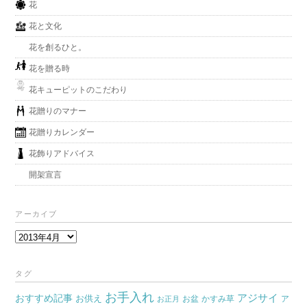
花
花と文化
花を創るひと。
花を贈る時
花キューピットのこだわり
花贈りのマナー
花贈りカレンダー
花飾りアドバイス
開架宣言
アーカイブ
ア
ー
カ
タグ
イ
お手入れ
おすすめ記事
アジサイ
お供え
お盆
かすみ草
ア
ブ
お正月