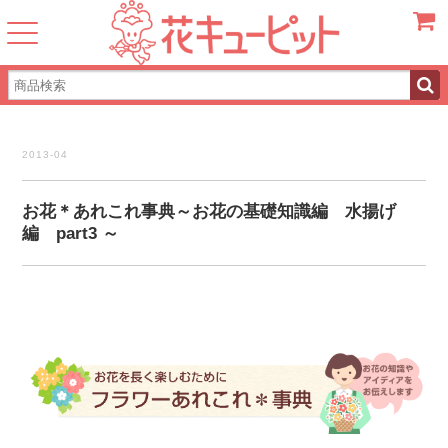
カート
2013-04
お花＊あれこれ事典～お花の基礎知識編 水揚げ
編 part3 ～