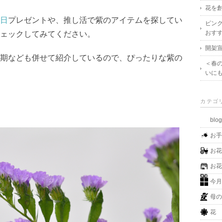
花を創
日
プレゼントや、推し活で紫のアイテムを探してい
ピン
おす
ェックしてみてください。
開架宣
期なども併せて紹介しているので、ぴったりな紫の
＜春
いに
カテゴ
blo
お
お
お
今
母
花