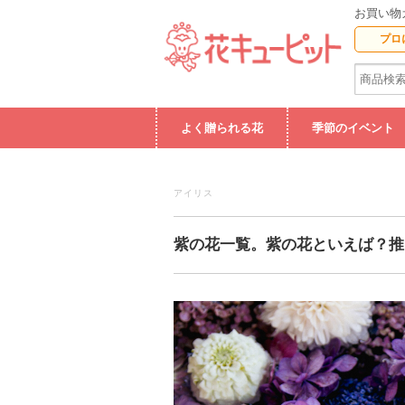
お買い物
プロ
よく贈られる花
季節のイベント
アイリス
紫の花一覧。紫の花といえば？推