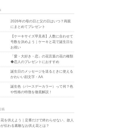
事
2026年の母の日と父の日はいつ？両親
にまとめてプレゼント
【ケーキサイズ早見表】人数に合わせて
号数を決めよう｜ケーキと花で誕生日を
お祝い
「愛・大好き・恋」の花言葉の花の種類
◆恋人のプレゼントにおすすめ
誕生日のメッセージを送るときに使える
かわいい顔文字・AA
誕生色（バースデーカラー）って何？色
や性格の特徴を徹底解説！
投稿
に花を供えよう｜定番だけで終わらせない、故人
いが伝わる素敵なお供え花とは？