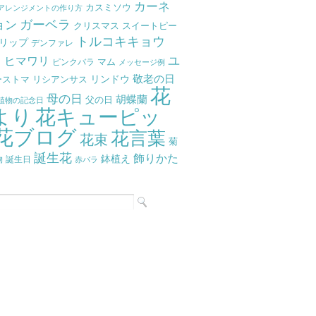
カーネ
カスミソウ
アレンジメントの作り方
ガーベラ
ョン
クリスマス
スイートピー
トルコキキョウ
リップ
デンファレ
ラ
ユ
ヒマワリ
マム
ピンクバラ
メッセージ例
リンドウ
敬老の日
ーストマ
リシアンサス
花
母の日
胡蝶蘭
父の日
植物の記念日
より
花キューピッ
花ブログ
花言葉
花束
菊
誕生花
飾りかた
鉢植え
物
誕生日
赤バラ