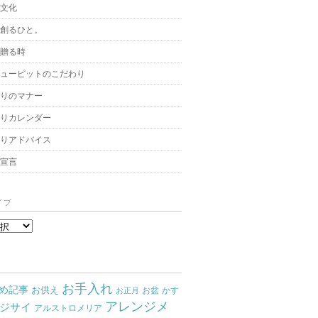
と文化
を創るひと。
を贈る時
キューピットのこだわり
贈りのマナー
贈りカレンダー
飾りアドバイス
架宣言
イブ
お手入れ
め記事
お供え
お盆
かす
お正月
アレンジメ
ジサイ
アルストロメリア