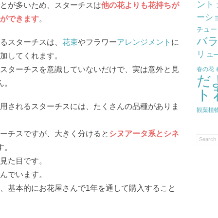
ント
とが多いため、スターチスは
他の花よりも花持ちが
ーシ
ができます
。
チュー
バ
るスターチスは、
花束
やフラワー
アレンジメント
に
リ
ユ
加してくれます。
スターチスを意識していないだけで、実は意外と見
春の花
だ
ん。
ト
用されるスターチスには、たくさんの品種がありま
観葉植
ーチスですが、大きく分けると
シヌアータ系とシネ
す。
見た目です。
んでいます。
、基本的にお花屋さんで1年を通して購入すること