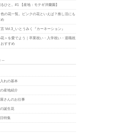
るひと。#1 【産地：モテギ洋蘭園】
ク色の花一覧。ピンクの花といえば？推し活にも
すめ
言 Vol.3_いとうみく『カーネーション』
の花＞を愛でよう｜卒業祝い・入学祝い・退職祝
もおすすめ
リー
g
手入れの基本
花の産地紹介
花屋さんのお仕事
月の誕生花
の日特集