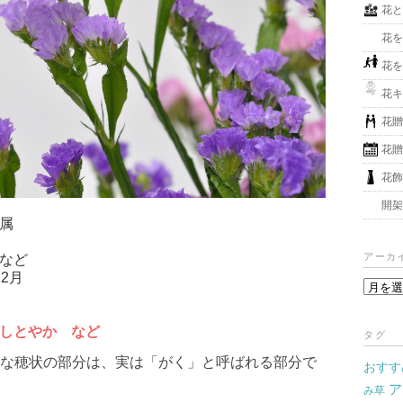
花
花
花
花
花
花
花
開
属
アーカ
など
2月
ア
ー
カ
しとやか など
タグ
イ
な穂状の部分は、実は「がく」と呼ばれる部分で
おすす
ブ
ア
み草