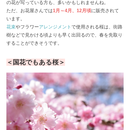
の花が写っている方も、多いかもしれませんね。
ただ、お花屋さんでは
1月～4月、12月頃
に販売されて
います。
花束
やフラワー
アレンジメント
で使用される桜は、街路
樹などで見かける頃よりも早く出回るので、春を先取り
することができそうです。
＜国花でもある桜＞