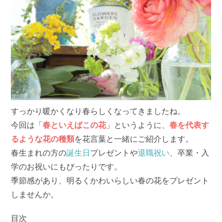
すっかり暖かくなり春らしくなってきましたね。
今回は「
春といえばこの花
」というように、
春を代表す
るような花の種類
を花言葉と一緒にご紹介します。
春生まれの方の
誕生日
プレゼントや
退職祝い
、卒業・入
学のお祝いにもぴったりです。
季節感があり、明るくかわいらしい春の花をプレゼント
しませんか。
目次