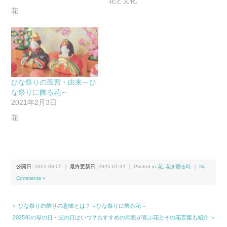
花と文化
花
ひな祭りの風習・由来～ひ
な祭りに飾る花～
2021年2月3日
花
公開日:
2022-03-05
｜
最終更新日:
2025-01-31
｜ Posted in
花
,
花を贈る時
｜
No
Comments »
＜ ひな祭りの飾りの意味とは？～ひな祭りに飾る花～
2025年の母の日・父の日はいつ？おすすめの両親が喜ぶ花とその花言葉も紹介 ＞