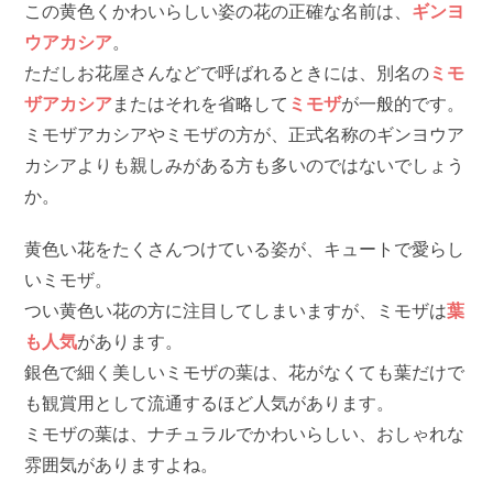
この黄色くかわいらしい姿の花の正確な名前は、
ギンヨ
ウアカシア
。
ただしお花屋さんなどで呼ばれるときには、別名の
ミモ
ザアカシア
またはそれを省略して
ミモザ
が一般的です。
ミモザアカシアやミモザの方が、正式名称のギンヨウア
カシアよりも親しみがある方も多いのではないでしょう
か。
黄色い花をたくさんつけている姿が、キュートで愛らし
いミモザ。
つい黄色い花の方に注目してしまいますが、ミモザは
葉
も人気
があります。
銀色で細く美しいミモザの葉は、花がなくても葉だけで
も観賞用として流通するほど人気があります。
ミモザの葉は、ナチュラルでかわいらしい、おしゃれな
雰囲気がありますよね。