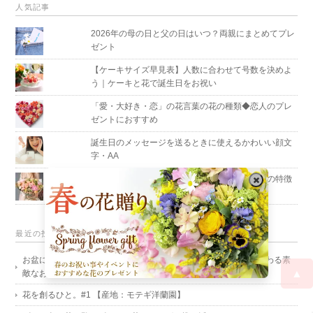
人気記事
2026年の母の日と父の日はいつ？両親にまとめてプレ
ゼント
【ケーキサイズ早見表】人数に合わせて号数を決めよ
う｜ケーキと花で誕生日をお祝い
「愛・大好き・恋」の花言葉の花の種類◆恋人のプレ
ゼントにおすすめ
誕生日のメッセージを送るときに使えるかわいい顔文
字・AA
誕生色（バースデーカラー）って何？色や性格の特徴
を徹底解説！
最近の投稿
お盆に花を供えよう｜定番だけで終わらせない、故人に想いが伝わる素
▲
敵なお供え花とは？
花を創るひと。#1 【産地：モテギ洋蘭園】