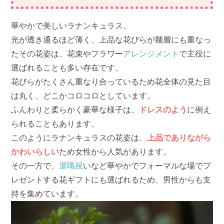
華やかで美しいラナンキュラス。
光が透き通るほど薄く、上品な花びらが幾層にも重なっ
たその花姿は、花束やフラワー
アレンジメント
で主役に
選ばれることも多い存在です。
花びらがたくさん重なり合っているため花全体の見た目
は丸く、どこかコロコロとしています。
ふんわりと柔らかく豪華な様子は、
ドレスのよう
に例え
られることもあります。
このようにラナンキュラスの花姿は、
上品でありながら
かわいらしい
ため女性から人気があります。
その一方で、
退職祝
いなど華やかでフォーマルな場でプ
レゼントする花ギフトにも選ばれるため、男性からも支
持を集めています。