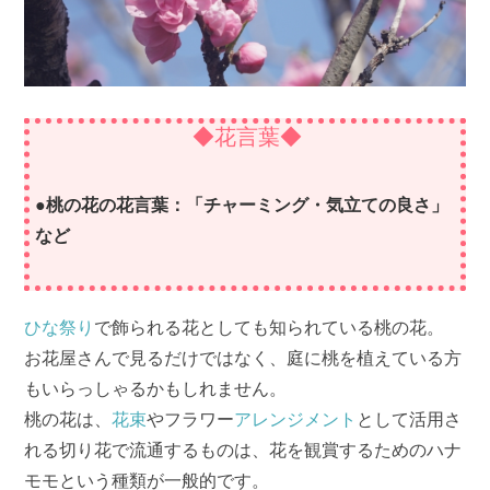
◆花言葉◆
●桃の花の花言葉：「チャーミング・気立ての良さ」
など
ひな祭り
で飾られる花としても知られている桃の花。
お花屋さんで見るだけではなく、庭に桃を植えている方
もいらっしゃるかもしれません。
桃の花は、
花束
やフラワー
アレンジメント
として活用さ
れる切り花で流通するものは、花を観賞するためのハナ
モモという種類が一般的です。