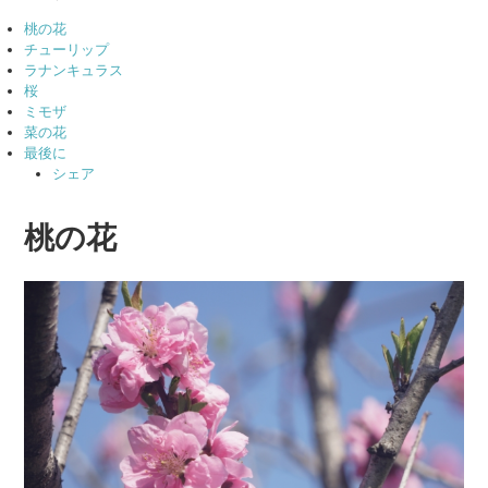
桃の花
チューリップ
ラナンキュラス
桜
ミモザ
菜の花
最後に
シェア
桃の花