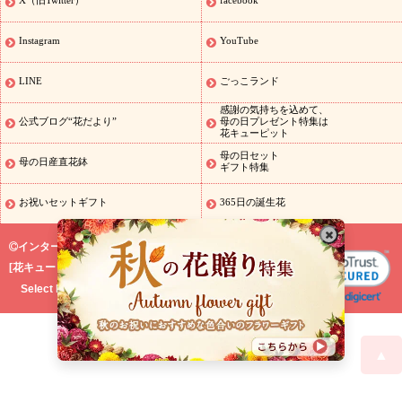
X（旧Twitter）
facebook
誕生日の花を探す
誕生日フラワーギフト
誕生日フラワーギフ
ト
誕生日フラワーギフト商品一覧
バラ
ユリ
トルコキキョウ
Instagram
YouTube
8月の誕生花(トルコキキョウ)
9月の誕生花(リンドウ)
誕生日セッ
トギフト
キャンペーン
「きょう誕生日なんです」キャンペーン
LINE
ごっこランド
用途から探す
お祝いの花特集
当日配達特急便
お祝い商品一覧
感謝の気持ちを込めて、
お祝い
開店・開業祝い
新築・引っ越し祝い
退職祝い
結婚記
公式ブログ“花だより”
母の日プレゼント特集は
花キューピット
念日
結婚祝い
出産祝い
退院祝い・快気祝い
還暦祝い・長寿祝
い
プチギフト
ペットのお祝いフラワー
お中元・暑中見舞い
敬
母の日セット
母の日産直花鉢
ギフト特集
老の日
お供え・お悔やみの花
当日配達特急便 お供え
お供え・
お悔やみ商品一覧
お供え・お悔やみの花
四十九日法要以降に贈る
お祝いセットギフト
365日の誕生花
花
通夜・葬儀に贈る花
お供え お花とセットギフト
お供え プリ
ザーブドフラワー
ペットのお供えフラワー
お盆（新盆・初盆）
インターネット花キューピット
その他
お祝い返し
お見舞い
お取り寄せギフト
ビジネス用
ご
[
花キューピット株式会社
]
スタイ
自宅用
観葉植物
ミディ胡蝶蘭
プリザーブドフラワー
Select Language
▼
ルから探す
アレンジメント
花束
スタンド花
お祝い
お供
え・お悔やみ
胡蝶蘭
胡蝶蘭・花鉢
ミディ胡蝶蘭・お祝い
ミデ
ィ胡蝶蘭・お供え
世界初の青色胡蝶蘭
観葉植物
観葉植物
産直
多肉植物
プリザーブドフラワー
お祝い
お供え・お悔やみ
花
▲
とセットギフト
ご予算にあわせてお花屋さんにおまかせ
プチギ
フト（hanamore -ハナモア-）
花とみどりのeギフト
花キューピ