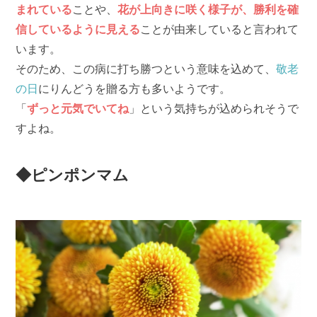
まれている
ことや、
花が上向きに咲く様子が、勝利を確
信しているように見える
ことが由来していると言われて
います。
そのため、この病に打ち勝つという意味を込めて、
敬老
の日
にりんどうを贈る方も多いようです。
「
ずっと元気でいてね
」という気持ちが込められそうで
すよね。
◆ピンポンマム