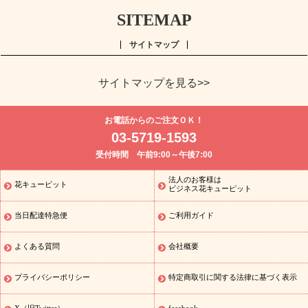
SITEMAP
サイトマップ
サイトマップを見る>>
よく贈られる花
お祝い
誕生日フラワーギフト特集
8月の誕
お電話からのご注文ＯＫ！
生花(トルコキキョウ)
開店・開業祝い
退職祝い
結婚記念日
お
03-5719-1593
供え・お悔やみ
お供え・お悔やみの花
四十九日法要以降に贈る花
受付時間 午前9:00～午後7:00
通夜・葬儀に贈る花
胡蝶蘭・花鉢
プリザーブドフラワー
季節
のイベント
ひまわり ギフト・プレゼント特集
お盆 花（新盆・初
法人のお客様は
花キューピット
季節のイベント
盆）
お盆 花（新盆・初盆）
お盆 花（新盆・
ビジネス花キューピット
初盆）
お盆・お供え 花とセットギフト
お盆・お供え プリザーブ
当日配達特急便
ご利用ガイド
ドフラワー
ひまわり ギフト・プレゼント特集
夏の花贈り・お中
元・暑中見舞い 花のギフト特集
敬老の日におくる花ギフト・プレ
ゼント特集
敬老の日におくる花ギフト・プレゼント特集
敬老の日
よくある質問
会社概要
花のおすすめランキング
敬老の日 花鉢植えのギフト・プレゼント
特集
敬老の日 花とセットギフト・プレゼント特集
敬老の日の花
プライバシーポリシー
特定商取引に関する法律に基づく表示
全てのギフト一覧
キャンペーン
映画『ウォーターガーディアン
ズ』コラボキャンペーン
「きょう誕生日なんです」キャンペーン