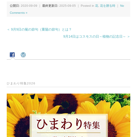
公開日:
2020-09-09
｜
最終更新日:
2025-09-05
｜ Posted in
花
,
花を贈る時
｜
No
Comments »
＜ 9月9日の菊の節句（重陽の節句）とは？
9月14日はコスモスの日～植物の記念日～ ＞
ひまわり特集2026