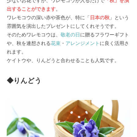
少ないお花ですが、ワレモコウが入るだけで
「秋」を演
出することができます
。
ワレモコウの深い赤や茶色が、特に「
日本の秋
」という
雰囲気を演出したプレゼントにしてくれそうです。
そのためワレモコウは、
敬老の日
に贈るフラワーギフト
や、秋を連想される
花束
・
アレンジメント
に良く活用さ
れます。
ケイトウや、りんどうと合わせることも人気です。
◆りんどう