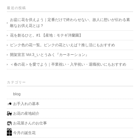
最近の投稿
お盆に花を供えよう｜定番だけで終わらせない、故人に想いが伝わる素
敵なお供え花とは？
花を創るひと。#1 【産地：モテギ洋蘭園】
ピンク色の花一覧。ピンクの花といえば？推し活にもおすすめ
開架宣言 Vol.3_いとうみく『カーネーション』
＜春の花＞を愛でよう｜卒業祝い・入学祝い・退職祝いにもおすすめ
カテゴリー
blog
お手入れの基本
お花の産地紹介
お花屋さんのお仕事
今月の誕生花