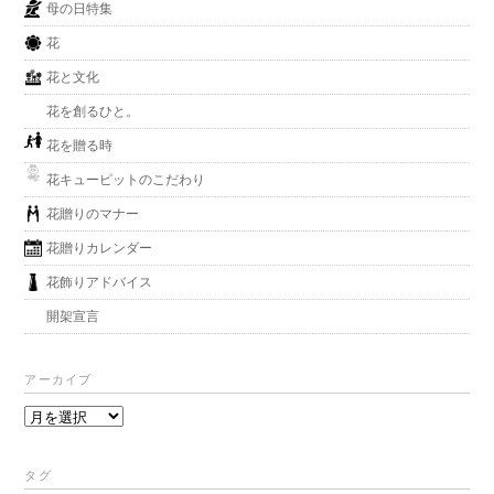
母の日特集
花
花と文化
花を創るひと。
花を贈る時
花キューピットのこだわり
花贈りのマナー
花贈りカレンダー
花飾りアドバイス
開架宣言
アーカイブ
ア
ー
カ
タグ
イ