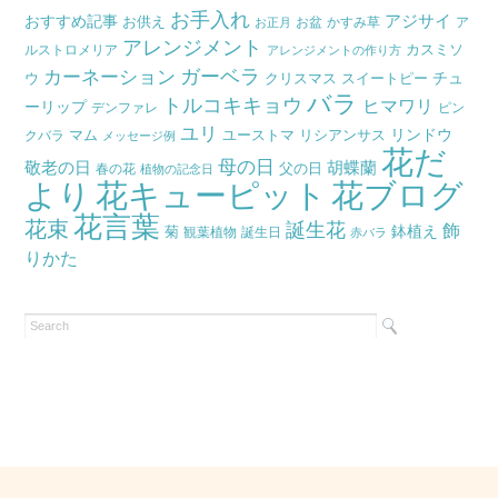
お手入れ
おすすめ記事
アジサイ
お供え
お盆
かすみ草
ア
ブ
お正月
アレンジメント
カスミソ
ルストロメリア
アレンジメントの作り方
ガーベラ
カーネーション
チュ
ウ
クリスマス
スイートピー
バラ
トルコキキョウ
ヒマワリ
ーリップ
デンファレ
ピン
ユリ
リンドウ
マム
ユーストマ
リシアンサス
クバラ
メッセージ例
花だ
母の日
胡蝶蘭
敬老の日
父の日
春の花
植物の記念日
より
花キューピット
花ブログ
花言葉
花束
誕生花
飾
鉢植え
菊
観葉植物
誕生日
赤バラ
りかた