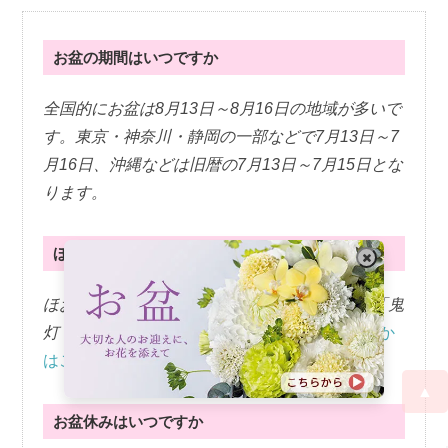
お盆の期間はいつですか
全国的にお盆は8月13日～8月16日の地域が多いで
す。東京・神奈川・静岡の一部などで7月13日～7
月16日、沖縄などは旧暦の7月13日～7月15日とな
ります。
ほおずきは漢字でどう書きますか
ほおずきの漢字は3つあります。漢字で書くと「鬼
灯・酸漿・法月」です。
どこで使われやすいのか
はこちら
▲
お盆休みはいつですか