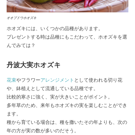
オオブドウホオズキ
ホオズキには、いくつかの品種があります。
プレゼントする時は品種にもこだわって、ホオズキを選
んでみては？
丹波大実ホオズキ
花束
やフラワー
アレンジメント
として使われる切り花
や、鉢植えとして流通している品種です。
比較的寒さに強く、実が大きいことがポイント。
多年草のため、来年もホオズキの実を楽しむことができ
ます。
種から育ている場合は、種を撒いたその年よりも、次の
年の方が実の数が多いのだそう。