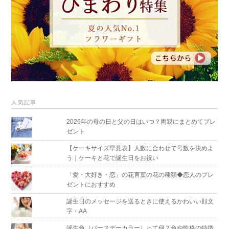
人気記事
2026年の母の日と父の日はいつ？両親にまとめてプレ
ゼント
【ケーキサイズ早見表】人数に合わせて号数を決めよ
う｜ケーキと花で誕生日をお祝い
「愛・大好き・恋」の花言葉の花の種類◆恋人のプレ
ゼントにおすすめ
誕生日のメッセージを送るときに使えるかわいい顔文
字・AA
誕生色（バースデーカラー）って何？色や性格の特徴