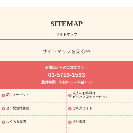
SITEMAP
サイトマップ
サイトマップを見る>>
よく贈られる花
お祝い
誕生日フラワーギフト特集
8月の誕
お電話からのご注文ＯＫ！
生花(トルコキキョウ)
開店・開業祝い
退職祝い
結婚記念日
お
03-5719-1593
供え・お悔やみ
お供え・お悔やみの花
四十九日法要以降に贈る花
受付時間 午前9:00～午後7:00
通夜・葬儀に贈る花
胡蝶蘭・花鉢
プリザーブドフラワー
季節
のイベント
ひまわり ギフト・プレゼント特集
お盆 花（新盆・初
法人のお客様は
花キューピット
季節のイベント
盆）
お盆 花（新盆・初盆）
お盆 花（新盆・
ビジネス花キューピット
初盆）
お盆・お供え 花とセットギフト
お盆・お供え プリザーブ
当日配達特急便
ご利用ガイド
ドフラワー
ひまわり ギフト・プレゼント特集
夏の花贈り・お中
元・暑中見舞い 花のギフト特集
敬老の日におくる花ギフト・プレ
ゼント特集
敬老の日におくる花ギフト・プレゼント特集
敬老の日
よくある質問
会社概要
花のおすすめランキング
敬老の日 花鉢植えのギフト・プレゼント