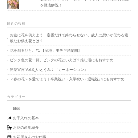
を徹底解説！
最近の投稿
お盆に花を供えよう｜定番だけで終わらせない、故人に想いが伝わる素
敵なお供え花とは？
花を創るひと。#1 【産地：モテギ洋蘭園】
ピンク色の花一覧。ピンクの花といえば？推し活にもおすすめ
開架宣言 Vol.3_いとうみく『カーネーション』
＜春の花＞を愛でよう｜卒業祝い・入学祝い・退職祝いにもおすすめ
カテゴリー
blog
お手入れの基本
お花の産地紹介
お花屋さんのお仕事