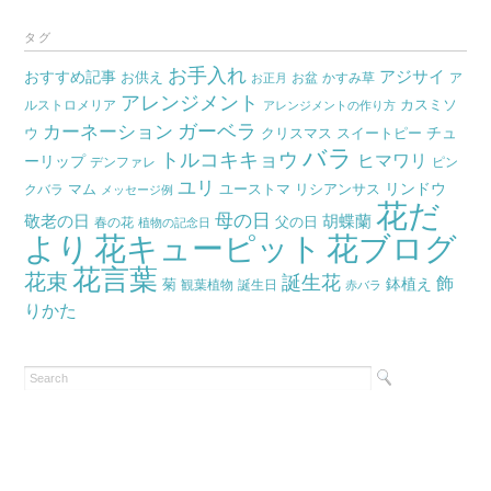
ー
カ
タグ
イ
お手入れ
おすすめ記事
アジサイ
お供え
お盆
かすみ草
ア
ブ
お正月
アレンジメント
カスミソ
ルストロメリア
アレンジメントの作り方
ガーベラ
カーネーション
チュ
ウ
クリスマス
スイートピー
バラ
トルコキキョウ
ヒマワリ
ーリップ
デンファレ
ピン
ユリ
リンドウ
マム
ユーストマ
リシアンサス
クバラ
メッセージ例
花だ
母の日
胡蝶蘭
敬老の日
父の日
春の花
植物の記念日
より
花キューピット
花ブログ
花言葉
花束
誕生花
飾
鉢植え
菊
観葉植物
誕生日
赤バラ
りかた