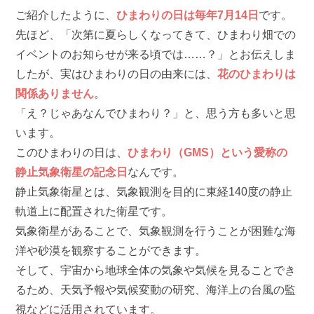
ご紹介したように、
ひまわりの日は毎年7月14日
です。
先ほど、「次第に夏らしくなってきて、ひまわり畑での
イベントのお知らせが来る頃では……？」とお伝えしま
したが、実はひまわりの日の由来には、
花のひまわりは
関係ありません
。
「え？じゃあなんでひまわり？」と、思う方も多いと思
います。
このひまわりの日は、
ひまわり（GMS）という愛称の
静止気象衛星の記念日
なんです。
静止気象衛星とは、気象観測を目的に東経140度の静止
軌道上に配置された衛星です。
気象衛星があることで、気象観測を行うことが困難な海
洋や砂漠を観察することができます。
そして、宇宙から地球全体の気象や気候を見ることでき
るため、天気予報や気候変動の研究、海洋上の台風の監
視などに活用されています。