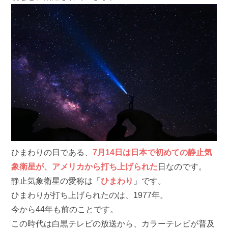
ひまわりの日である、
7月14日は日本で初めての静止気
象衛星が、アメリカから打ち上げられた
日なのです。
静止気象衛星の愛称は「
ひまわり
」です。
ひまわりが打ち上げられたのは、1977年。
今から44年も前のことです。
この時代は白黒テレビの放送から、カラーテレビが普及