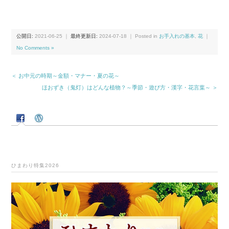
公開日:
2021-06-25
｜
最終更新日:
2024-07-18
｜ Posted in
お手入れの基本
,
花
｜
No Comments »
＜ お中元の時期～金額・マナー・夏の花～
ほおずき（鬼灯）はどんな植物？～季節・遊び方・漢字・花言葉～ ＞
ひまわり特集2026