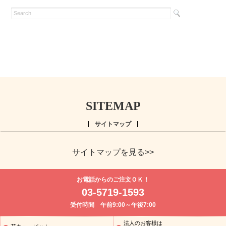
SITEMAP
サイトマップ
サイトマップを見る>>
よく贈られる花
お祝い
誕生日フラワーギフト特集
8月の誕
お電話からのご注文ＯＫ！
生花(トルコキキョウ)
開店・開業祝い
退職祝い
結婚記念日
お
03-5719-1593
供え・お悔やみ
お供え・お悔やみの花
四十九日法要以降に贈る花
受付時間 午前9:00～午後7:00
通夜・葬儀に贈る花
胡蝶蘭・花鉢
プリザーブドフラワー
季節
のイベント
ひまわり ギフト・プレゼント特集
お盆 花（新盆・初
法人のお客様は