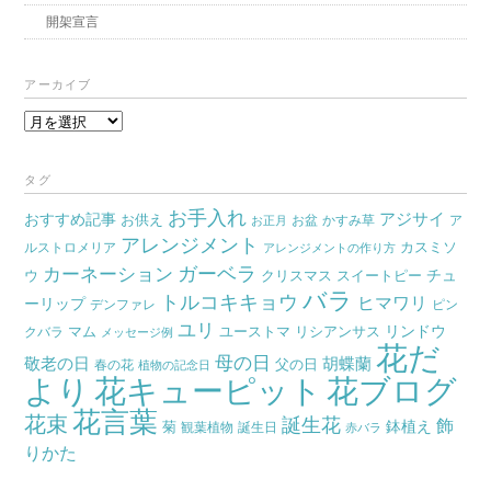
開架宣言
アーカイブ
ア
ー
カ
タグ
イ
お手入れ
おすすめ記事
アジサイ
お供え
お盆
かすみ草
ア
ブ
お正月
アレンジメント
カスミソ
ルストロメリア
アレンジメントの作り方
ガーベラ
カーネーション
チュ
ウ
クリスマス
スイートピー
バラ
トルコキキョウ
ヒマワリ
ーリップ
デンファレ
ピン
ユリ
リンドウ
マム
ユーストマ
リシアンサス
クバラ
メッセージ例
花だ
母の日
胡蝶蘭
敬老の日
父の日
春の花
植物の記念日
より
花キューピット
花ブログ
花言葉
花束
誕生花
飾
鉢植え
菊
観葉植物
誕生日
赤バラ
りかた