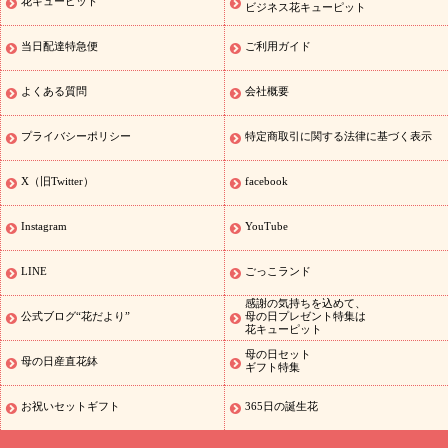
花キューピット
季節のイベント
盆）
お盆 花（新盆・初盆）
お盆 花（新盆・
ビジネス花キューピット
初盆）
お盆・お供え 花とセットギフト
お盆・お供え プリザーブ
当日配達特急便
ご利用ガイド
ドフラワー
ひまわり ギフト・プレゼント特集
夏の花贈り・お中
元・暑中見舞い 花のギフト特集
敬老の日におくる花ギフト・プレ
ゼント特集
敬老の日におくる花ギフト・プレゼント特集
敬老の日
よくある質問
会社概要
花のおすすめランキング
敬老の日 花鉢植えのギフト・プレゼント
特集
敬老の日 花とセットギフト・プレゼント特集
敬老の日の花
プライバシーポリシー
特定商取引に関する法律に基づく表示
全てのギフト一覧
キャンペーン
映画『ウォーターガーディアン
ズ』コラボキャンペーン
「きょう誕生日なんです」キャンペーン
X（旧Twitter）
facebook
誕生日の花を探す
誕生日フラワーギフト
誕生日フラワーギフ
ト
誕生日フラワーギフト商品一覧
バラ
ユリ
トルコキキョウ
Instagram
YouTube
8月の誕生花(トルコキキョウ)
9月の誕生花(リンドウ)
誕生日セッ
トギフト
キャンペーン
「きょう誕生日なんです」キャンペーン
LINE
ごっこランド
用途から探す
お祝いの花特集
当日配達特急便
お祝い商品一覧
感謝の気持ちを込めて、
お祝い
開店・開業祝い
新築・引っ越し祝い
退職祝い
結婚記
公式ブログ“花だより”
母の日プレゼント特集は
花キューピット
念日
結婚祝い
出産祝い
退院祝い・快気祝い
還暦祝い・長寿祝
い
プチギフト
ペットのお祝いフラワー
お中元・暑中見舞い
敬
母の日セット
母の日産直花鉢
ギフト特集
老の日
お供え・お悔やみの花
当日配達特急便 お供え
お供え・
お悔やみ商品一覧
お供え・お悔やみの花
四十九日法要以降に贈る
お祝いセットギフト
365日の誕生花
花
通夜・葬儀に贈る花
お供え お花とセットギフト
お供え プリ
ザーブドフラワー
ペットのお供えフラワー
お盆（新盆・初盆）