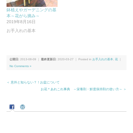
鉢植えやガーデニングの基
本～花がら摘み～
2019年8月16日
お手入れの基本
公開日:
2013-08-09
｜
最終更新日:
2020-03-27
｜ Posted in
お手入れの基本
,
花
｜
No Comments »
＜ 意外と知らない？！お盆について
お花＊あれこれ事典 ～栄養剤・鮮度保持剤の使い方～ ＞