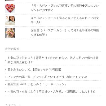
「愛・大好き・恋」の花言葉の花の種類◆恋人のプレ
ゼントにおすすめ
誕生日のメッセージを送るときに使えるかわいい顔文
字・AA
誕生色（バースデーカラー）って何？色や性格の特徴
を徹底解説！
最近の投稿
お盆に花を供えよう｜定番だけで終わらせない、故人に想いが伝わる素
敵なお供え花とは？
花を創るひと。#1 【産地：モテギ洋蘭園】
ピンク色の花一覧。ピンクの花といえば？推し活にもおすすめ
開架宣言 Vol.3_いとうみく『カーネーション』
＜春の花＞を愛でよう｜卒業祝い・入学祝い・退職祝いにもおすすめ
カテゴリー