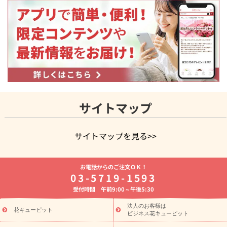
サイトマップ
サイトマップを見る>>
よく贈られる花
お祝いの花特集
誕生日フラワーギフト特集
お電話からのご注文ＯＫ！
8月の誕生花(トルコキキョウ)
開店・開業祝い
退職祝い
結
03-5719-1593
婚記念日
お供え・お悔やみ
お供え・お悔やみの花
四十九日
受付時間 午前9:00～午後5:30
法要以降に贈る花
通夜・葬儀に贈る花
胡蝶蘭・花鉢
プリザ
ーブドフラワー
季節のイベント
ひまわり ギフト・プレゼント
法人のお客様は
季節のイベント
花キューピット
特集
お盆 花（新盆・初盆）
お盆 花（新
ビジネス花キューピット
盆・初盆）
お盆 花（新盆・初盆）
お盆・お供え 花とセットギ