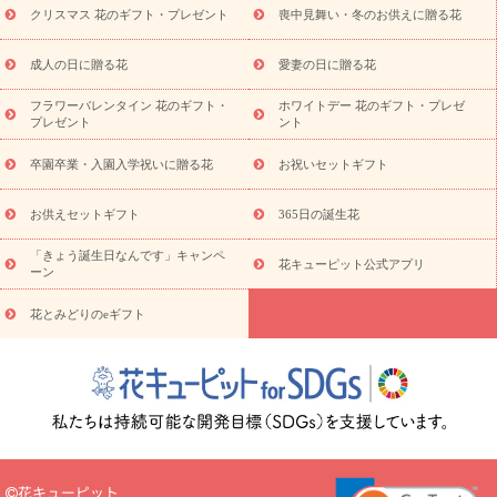
クリスマス 花のギフト・プレゼント
喪中見舞い・冬のお供えに贈る花
スタイルから探す
プリザーブドフラワー
アレンジメント
花束
スタンド花
お祝い
お供え・お悔やみ
胡蝶蘭
胡蝶
成人の日に贈る花
愛妻の日に贈る花
蘭・花鉢
ミディ胡蝶蘭・お祝い
ミディ胡蝶蘭・お供え
世界初
の青色胡蝶蘭
観葉植物
観葉植物
産直多肉植物
プリザーブ
フラワーバレンタイン 花のギフト・
ホワイトデー 花のギフト・プレゼ
ドフラワー
お祝い
お供え・お悔やみ
花とセットギフト
セ
プレゼント
ント
ミオーダー
プチギフト（hanamore -ハナモア-）
花とみどりの
eギフト
花キューピットのeGfit
カラー
ピンク
イエローオ
卒園卒業・入園入学祝いに贈る花
お祝いセットギフト
予
レンジ
レッド
お花の種類
バラ
ユリ
トルコキキョウ
算から探す
お祝い
お祝い・
3000円～
お祝い・
4000円～
お供えセットギフト
365日の誕生花
お祝い・
5000円～
お祝い・
7000円～
お祝い・
10000円～
「きょう誕生日なんです」キャンペ
お供え・お悔やみ
お供え・お悔やみ・
3000円～
お供え・お
花キューピット公式アプリ
ーン
悔やみ・
5000円～
お供え・お悔やみ・
7000円～
お供え・お悔
読み物
やみ・
10000円～
花とみどりのeギフト
注目されている記事
365日の誕生花カレンダー
開店・開業祝
いのマナー
定年退職祝いのマナー
お祝いを贈るときのマナー・
ルール
花キューピットのお祝いコラム一覧
誕生日のお花を「色
彩心理学」で選ぶ方法
結婚祝いの予算相場
出産祝いお役立ち情
報
転職祝いのマナー基礎知識
ペットのお祝いワンポイントアド
バイス
スタンド花（フラスタ）のマナー
お見舞いのマナーとル
ール
新築引っ越し祝いコラム
お祝い花のマナー総まとめ
職
花キューピット