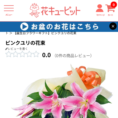
0
メニュー
マイページ
カート
×
花キューピット
誕生日に贈る花・花束・アレンジメントのフラワーギフ
ト
【誕生日フラワーギフト】ピンクユリの花束
ピンクユリの花束
レビューを書く
0.0
（0件の商品レビュー）