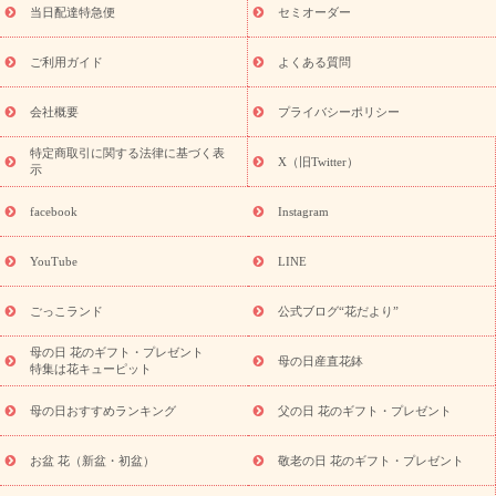
フト
お盆・お供え プリザーブドフラワー
ひまわり ギフト・プ
当日配達特急便
セミオーダー
レゼント特集
夏の花贈り・お中元・暑中見舞い 花のギフト特集
敬老の日におくる花ギフト・プレゼント特集
敬老の日におくる
ご利用ガイド
よくある質問
花ギフト・プレゼント特集
敬老の日 花のおすすめランキング
敬
老の日 花鉢植えのギフト・プレゼント特集
敬老の日 花とセットギ
会社概要
プライバシーポリシー
フト・プレゼント特集
敬老の日の花 全てのギフト一覧
キャン
誕生日の花を
特定商取引に関する法律に基づく表
ペーン
「きょう誕生日なんです」キャンペーン
X（旧Twitter）
示
探す
誕生日フラワーギフト
誕生日フラワーギフト特集
誕生
日フラワーギフト商品一覧
バラ
ユリ
トルコキキョウ
8月の
facebook
Instagram
誕生花(トルコキキョウ)
9月の誕生花(リンドウ)
誕生日セット
ギフト
キャンペーン
「きょう誕生日なんです」キャンペーン
YouTube
LINE
用途から探す
お祝いの花特集
当日配達特急便
お祝い商品
一覧
お祝い
開店・開業祝い
新築・引っ越し祝い
退職祝い
ごっこランド
公式ブログ“花だより”
結婚記念日
結婚祝い
出産祝い
退院祝い・快気祝い
還暦
祝い・長寿祝い
プチギフト
ペットのお祝いフラワー
お中
母の日 花のギフト・プレゼント
母の日産直花鉢
特集は花キューピット
元・暑中見舞い
敬老の日
お供え・お悔やみ
当日配達特急便
お供え
お供え・お悔やみ商品一覧
お供え・お悔やみの花
四
母の日おすすめランキング
父の日 花のギフト・プレゼント
十九日法要以降に贈る花
通夜・葬儀に贈る花
お供え お花とセッ
トギフト
お供え プリザーブドフラワー
ペットのお供えフラワー
お盆 花（新盆・初盆）
敬老の日 花のギフト・プレゼント
お盆（新盆・初盆）
その他
お祝い返し
お見舞い
お取り
寄せギフト
ビジネス用
ご自宅用
観葉植物
ミディ胡蝶蘭