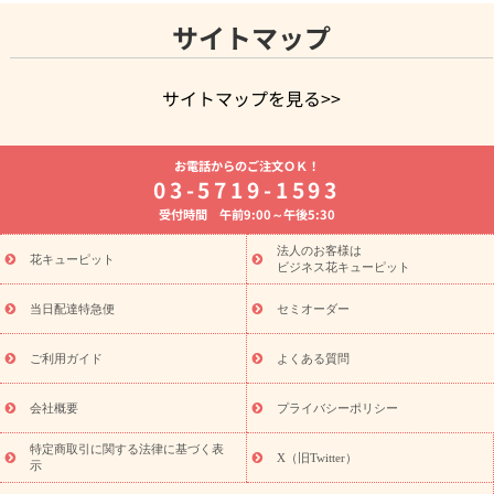
サイトマップ
サイトマップを見る>>
よく贈られる花
お祝いの花特集
誕生日フラワーギフト特集
お電話からのご注文ＯＫ！
8月の誕生花(トルコキキョウ)
開店・開業祝い
退職祝い
結
03-5719-1593
婚記念日
お供え・お悔やみ
お供え・お悔やみの花
四十九日
受付時間 午前9:00～午後5:30
法要以降に贈る花
通夜・葬儀に贈る花
胡蝶蘭・花鉢
プリザ
ーブドフラワー
季節のイベント
ひまわり ギフト・プレゼント
法人のお客様は
季節のイベント
花キューピット
特集
お盆 花（新盆・初盆）
お盆 花（新
ビジネス花キューピット
盆・初盆）
お盆 花（新盆・初盆）
お盆・お供え 花とセットギ
フト
お盆・お供え プリザーブドフラワー
ひまわり ギフト・プ
当日配達特急便
セミオーダー
レゼント特集
夏の花贈り・お中元・暑中見舞い 花のギフト特集
敬老の日におくる花ギフト・プレゼント特集
敬老の日におくる
ご利用ガイド
よくある質問
花ギフト・プレゼント特集
敬老の日 花のおすすめランキング
敬
老の日 花鉢植えのギフト・プレゼント特集
敬老の日 花とセットギ
会社概要
プライバシーポリシー
フト・プレゼント特集
敬老の日の花 全てのギフト一覧
キャン
ペーン
映画『ウォーターガーディアンズ』コラボキャンペーン
特定商取引に関する法律に基づく表
X（旧Twitter）
示
誕生日の花を探す
「きょう誕生日なんです」キャンペーン