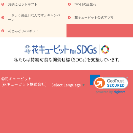
予算から探す
ド
お花の種類
バラ
ユリ
トルコキキョウ
お供えセットギフト
365日の誕生花
お祝い
お祝い・
3000円～
お祝い・
4000円～
お祝い・
5000円～
お祝い・
7000円～
お祝い・
10000円～
お供え・お
「きょう誕生日なんです」キャンペ
花キューピット公式アプリ
ーン
悔やみ
お供え・お悔やみ・
3000円～
お供え・お悔やみ・
5000
円～
お供え・お悔やみ・
7000円～
お供え・お悔やみ・
10000
花とみどりのeギフト
読み物
円～
注目されている記事
365日の誕生花カレンダー
開店・開業祝
いのマナー
定年退職祝いのマナー
お祝いを贈るときのマナー・
ルール
花キューピットのお祝いコラム一覧
誕生日のお花を「色
彩心理学」で選ぶ方法
結婚祝いの予算相場
出産祝いお役立ち情
報
転職祝いのマナー基礎知識
ペットのお祝いワンポイントアド
バイス
スタンド花（フラスタ）のマナー
お見舞いのマナーとル
花キューピット
ール
新築引っ越し祝いコラム
お祝い花のマナー総まとめ
職
[
花キューピット株式会社
]
Select Language
▼
場上司や先輩へ贈るお祝い花の正解は？
開店祝いの花 選び方ガイ
ド（早見表あり）
お供えを贈るときのマナー・ルール
花キューピットのお供え・
お悔やみ・仏花コラム一覧
花キューピットの仏花のルール・マナ
ーQ&A
ペットの供花の基礎知識とペットロスを癒す向き合い方
一周忌のマナー
四十九日の基礎知識
お盆のルール・マナー
お彼岸のルール・マナー
キリスト教のお葬式の流れ【マナー基礎
知識】
お供え花のマナー総まとめ
仏花の選び方ガイド（早見表