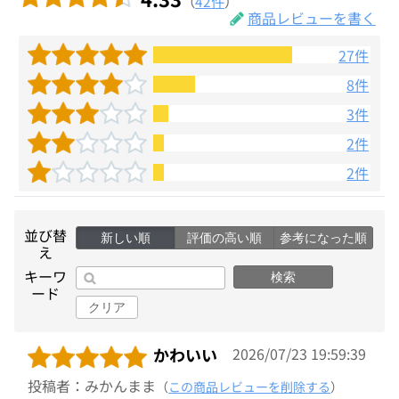
（
42件
）
商品レビューを書く
27件
8件
3件
2件
2件
並び替
新しい順
評価の高い順
参考になった順
え
キーワ
検索
ード
クリア
かわいい
2026/07/23 19:59:39
投稿者：みかんまま
（
この商品レビューを削除する
）