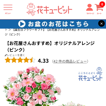
0
メニュー
マイページ
カート
×
花キューピット
誕生日に贈る花・花束・アレンジメントのフラワーギフ
ト
【誕生日フラワーギフト】【お花屋さんおすすめ】オリジナルアレン
ジ（ピンク）
【お花屋さんおすすめ】オリジナルアレンジ
（ピンク）
レビューを書く
4.33
（
42 件の商品レビュー
）