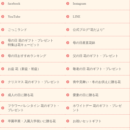
誕生日フラワーギフト
誕生日フラワーギフト特集
誕生日フラワ
facebook
Instagram
ーギフト商品一覧
バラ
ユリ
トルコキキョウ
8月の誕生花
(トルコキキョウ)
9月の誕生花(リンドウ)
誕生日セットギフト
YouTube
LINE
用途か
キャンペーン
「きょう誕生日なんです」キャンペーン
ら探す
お祝いの花特集
当日配達特急便
お祝い商品一覧
お
ごっこランド
公式ブログ“花だより”
祝い
開店・開業祝い
新築・引っ越し祝い
退職祝い
結婚記
念日
結婚祝い
出産祝い
退院祝い・快気祝い
還暦祝い・長
母の日 花のギフト・プレゼント
母の日産直花鉢
特集は花キューピット
寿祝い
プチギフト
ペットのお祝いフラワー
お中元・暑中見
舞い
敬老の日
お供え・お悔やみ
当日配達特急便 お供え
お
母の日おすすめランキング
父の日 花のギフト・プレゼント
供え・お悔やみ商品一覧
お供え・お悔やみの花
四十九日法要以
降に贈る花
通夜・葬儀に贈る花
お供え お花とセットギフト
お盆 花（新盆・初盆）
敬老の日 花のギフト・プレゼント
お供え プリザーブドフラワー
ペットのお供えフラワー
お盆（新
盆・初盆）
その他
お祝い返し
お見舞い
お取り寄せギフト
ビジネス用
ご自宅用
観葉植物
ミディ胡蝶蘭
プリザーブ
クリスマス 花のギフト・プレゼント
喪中見舞い・冬のお供えに贈る花
スタイルから探す
ドフラワー
アレンジメント
花束
スタ
ンド花
お祝い
お供え・お悔やみ
胡蝶蘭
胡蝶蘭・花鉢
ミ
成人の日に贈る花
愛妻の日に贈る花
ディ胡蝶蘭・お祝い
ミディ胡蝶蘭・お供え
世界初の青色胡蝶蘭
フラワーバレンタイン 花のギフト・
ホワイトデー 花のギフト・プレゼ
観葉植物
観葉植物
産直多肉植物
プリザーブドフラワー
プレゼント
ント
お祝い
お供え・お悔やみ
花とセットギフト
セミオーダー
プチギフト（hanamore -ハナモア-）
花とみどりのeギフト
花
卒園卒業・入園入学祝いに贈る花
お祝いセットギフト
キューピットのeGfit
カラー
ピンク
イエローオレンジ
レッ