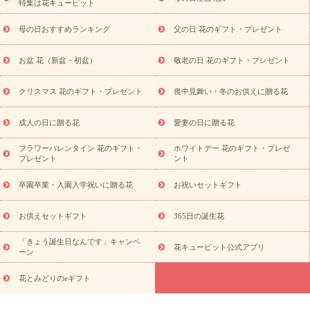
特集は花キューピット
元・暑中見舞い
敬老の日
お供え・お悔やみ
当日配達特急便
お供え
お供え・お悔やみ商品一覧
お供え・お悔やみの花
四
母の日おすすめランキング
父の日 花のギフト・プレゼント
十九日法要以降に贈る花
通夜・葬儀に贈る花
お供え お花とセッ
トギフト
お供え プリザーブドフラワー
ペットのお供えフラワー
お盆 花（新盆・初盆）
敬老の日 花のギフト・プレゼント
お盆（新盆・初盆）
その他
お祝い返し
お見舞い
お取り
寄せギフト
ビジネス用
ご自宅用
観葉植物
ミディ胡蝶蘭
クリスマス 花のギフト・プレゼント
喪中見舞い・冬のお供えに贈る花
スタイルから探す
プリザーブドフラワー
アレンジメント
花束
スタンド花
お祝い
お供え・お悔やみ
胡蝶蘭
胡蝶
成人の日に贈る花
愛妻の日に贈る花
蘭・花鉢
ミディ胡蝶蘭・お祝い
ミディ胡蝶蘭・お供え
世界初
の青色胡蝶蘭
観葉植物
観葉植物
産直多肉植物
プリザーブ
フラワーバレンタイン 花のギフト・
ホワイトデー 花のギフト・プレゼ
ドフラワー
お祝い
お供え・お悔やみ
花とセットギフト
セ
プレゼント
ント
ミオーダー
プチギフト（hanamore -ハナモア-）
花とみどりの
eギフト
花キューピットのeGfit
カラー
ピンク
イエローオ
卒園卒業・入園入学祝いに贈る花
お祝いセットギフト
予
レンジ
レッド
お花の種類
バラ
ユリ
トルコキキョウ
算から探す
お祝い
お祝い・
3000円～
お祝い・
4000円～
お供えセットギフト
365日の誕生花
お祝い・
5000円～
お祝い・
7000円～
お祝い・
10000円～
「きょう誕生日なんです」キャンペ
お供え・お悔やみ
お供え・お悔やみ・
3000円～
お供え・お
花キューピット公式アプリ
ーン
悔やみ・
5000円～
お供え・お悔やみ・
7000円～
お供え・お悔
読み物
やみ・
10000円～
花とみどりのeギフト
注目されている記事
365日の誕生花カレンダー
開店・開業祝
いのマナー
定年退職祝いのマナー
お祝いを贈るときのマナー・