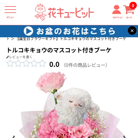
0
メニュー
マイページ
カート
×
花キューピット
誕生日に贈る花・花束・アレンジメントのフラワーギフ
ト
【誕生日フラワーギフト】トルコキキョウのマスコット付きブーケ
トルコキキョウのマスコット付きブーケ
レビューを書く
0.0
（0件の商品レビュー）