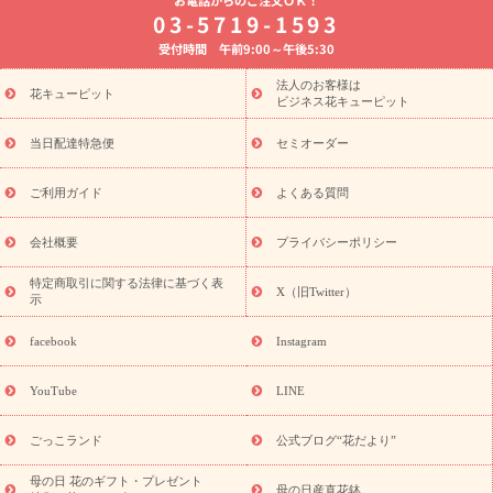
お電話からのご注文ＯＫ！
8月の誕生花(トルコキキョウ)
開店・開業祝い
退職祝い
結
03-5719-1593
婚記念日
お供え・お悔やみ
お供え・お悔やみの花
四十九日
受付時間 午前9:00～午後5:30
法要以降に贈る花
通夜・葬儀に贈る花
胡蝶蘭・花鉢
プリザ
ーブドフラワー
季節のイベント
ひまわり ギフト・プレゼント
法人のお客様は
季節のイベント
花キューピット
特集
お盆 花（新盆・初盆）
お盆 花（新
ビジネス花キューピット
盆・初盆）
お盆 花（新盆・初盆）
お盆・お供え 花とセットギ
フト
お盆・お供え プリザーブドフラワー
ひまわり ギフト・プ
当日配達特急便
セミオーダー
レゼント特集
夏の花贈り・お中元・暑中見舞い 花のギフト特集
敬老の日におくる花ギフト・プレゼント特集
敬老の日におくる
ご利用ガイド
よくある質問
花ギフト・プレゼント特集
敬老の日 花のおすすめランキング
敬
老の日 花鉢植えのギフト・プレゼント特集
敬老の日 花とセットギ
会社概要
プライバシーポリシー
フト・プレゼント特集
敬老の日の花 全てのギフト一覧
キャン
誕生日の花を
特定商取引に関する法律に基づく表
ペーン
「きょう誕生日なんです」キャンペーン
X（旧Twitter）
示
探す
誕生日フラワーギフト
誕生日フラワーギフト特集
誕生
日フラワーギフト商品一覧
バラ
ユリ
トルコキキョウ
8月の
facebook
Instagram
誕生花(トルコキキョウ)
9月の誕生花(リンドウ)
誕生日セット
ギフト
キャンペーン
「きょう誕生日なんです」キャンペーン
YouTube
LINE
用途から探す
お祝いの花特集
当日配達特急便
お祝い商品
一覧
お祝い
開店・開業祝い
新築・引っ越し祝い
退職祝い
ごっこランド
公式ブログ“花だより”
結婚記念日
結婚祝い
出産祝い
退院祝い・快気祝い
還暦
祝い・長寿祝い
プチギフト
ペットのお祝いフラワー
お中
母の日 花のギフト・プレゼント
母の日産直花鉢