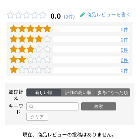
0.0
商品レビューを書く
（
0件
）
0件
0件
0件
0件
0件
並び替
新しい順
評価の高い順
参考になった順
え
キーワ
検索
ード
クリア
現在、商品レビューの投稿はありません。