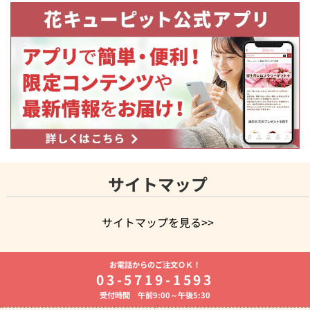
サイトマップ
サイトマップを見る>>
よく贈られる花
お祝いの花特集
誕生日フラワーギフト特集
お電話からのご注文ＯＫ！
8月の誕生花(トルコキキョウ)
開店・開業祝い
退職祝い
結
03-5719-1593
婚記念日
お供え・お悔やみ
お供え・お悔やみの花
四十九日
受付時間 午前9:00～午後5:30
法要以降に贈る花
通夜・葬儀に贈る花
胡蝶蘭・花鉢
プリザ