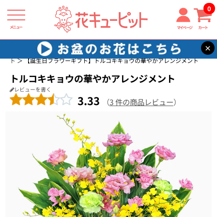
0
メニュー
マイページ
カート
×
花キューピット
誕生日に贈る花・花束・アレンジメントのフラワーギフ
ト
【誕生日フラワーギフト】トルコキキョウの華やかアレンジメント
トルコキキョウの華やかアレンジメント
レビューを書く
3.33
（
3 件の商品レビュー
）