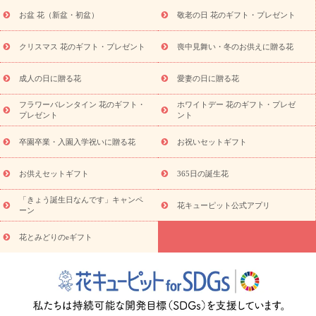
降に贈る花
通夜・葬儀に贈る花
お供え お花とセットギフト
お盆 花（新盆・初盆）
敬老の日 花のギフト・プレゼント
お供え プリザーブドフラワー
ペットのお供えフラワー
お盆（新
盆・初盆）
その他
お祝い返し
お見舞い
お取り寄せギフト
ビジネス用
ご自宅用
観葉植物
ミディ胡蝶蘭
プリザーブ
クリスマス 花のギフト・プレゼント
喪中見舞い・冬のお供えに贈る花
スタイルから探す
ドフラワー
アレンジメント
花束
スタ
ンド花
お祝い
お供え・お悔やみ
胡蝶蘭
胡蝶蘭・花鉢
ミ
成人の日に贈る花
愛妻の日に贈る花
ディ胡蝶蘭・お祝い
ミディ胡蝶蘭・お供え
世界初の青色胡蝶蘭
フラワーバレンタイン 花のギフト・
ホワイトデー 花のギフト・プレゼ
観葉植物
観葉植物
産直多肉植物
プリザーブドフラワー
プレゼント
ント
お祝い
お供え・お悔やみ
花とセットギフト
セミオーダー
プチギフト（hanamore -ハナモア-）
花とみどりのeギフト
花
卒園卒業・入園入学祝いに贈る花
お祝いセットギフト
キューピットのeGfit
カラー
ピンク
イエローオレンジ
レッ
予算から探す
ド
お花の種類
バラ
ユリ
トルコキキョウ
お供えセットギフト
365日の誕生花
お祝い
お祝い・
3000円～
お祝い・
4000円～
お祝い・
5000円～
お祝い・
7000円～
お祝い・
10000円～
お供え・お
「きょう誕生日なんです」キャンペ
花キューピット公式アプリ
ーン
悔やみ
お供え・お悔やみ・
3000円～
お供え・お悔やみ・
5000
円～
お供え・お悔やみ・
7000円～
お供え・お悔やみ・
10000
花とみどりのeギフト
読み物
円～
注目されている記事
365日の誕生花カレンダー
開店・開業祝
いのマナー
定年退職祝いのマナー
お祝いを贈るときのマナー・
ルール
花キューピットのお祝いコラム一覧
誕生日のお花を「色
彩心理学」で選ぶ方法
結婚祝いの予算相場
出産祝いお役立ち情