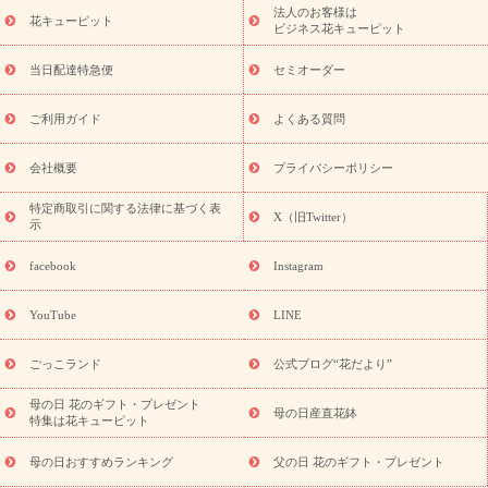
ーブドフラワー
季節のイベント
ひまわり ギフト・プレゼント
法人のお客様は
季節のイベント
花キューピット
特集
お盆 花（新盆・初盆）
お盆 花（新
ビジネス花キューピット
盆・初盆）
お盆 花（新盆・初盆）
お盆・お供え 花とセットギ
フト
お盆・お供え プリザーブドフラワー
ひまわり ギフト・プ
当日配達特急便
セミオーダー
レゼント特集
夏の花贈り・お中元・暑中見舞い 花のギフト特集
敬老の日におくる花ギフト・プレゼント特集
敬老の日におくる
ご利用ガイド
よくある質問
花ギフト・プレゼント特集
敬老の日 花のおすすめランキング
敬
老の日 花鉢植えのギフト・プレゼント特集
敬老の日 花とセットギ
会社概要
プライバシーポリシー
フト・プレゼント特集
敬老の日の花 全てのギフト一覧
キャン
ペーン
映画『ウォーターガーディアンズ』コラボキャンペーン
特定商取引に関する法律に基づく表
X（旧Twitter）
示
誕生日の花を探す
「きょう誕生日なんです」キャンペーン
誕生日フラワーギフト
誕生日フラワーギフト特集
誕生日フラワ
facebook
Instagram
ーギフト商品一覧
バラ
ユリ
トルコキキョウ
8月の誕生花
(トルコキキョウ)
9月の誕生花(リンドウ)
誕生日セットギフト
YouTube
LINE
用途か
キャンペーン
「きょう誕生日なんです」キャンペーン
ら探す
お祝いの花特集
当日配達特急便
お祝い商品一覧
お
ごっこランド
公式ブログ“花だより”
祝い
開店・開業祝い
新築・引っ越し祝い
退職祝い
結婚記
念日
結婚祝い
出産祝い
退院祝い・快気祝い
還暦祝い・長
母の日 花のギフト・プレゼント
母の日産直花鉢
特集は花キューピット
寿祝い
プチギフト
ペットのお祝いフラワー
お中元・暑中見
舞い
敬老の日
お供え・お悔やみ
当日配達特急便 お供え
お
母の日おすすめランキング
父の日 花のギフト・プレゼント
供え・お悔やみ商品一覧
お供え・お悔やみの花
四十九日法要以