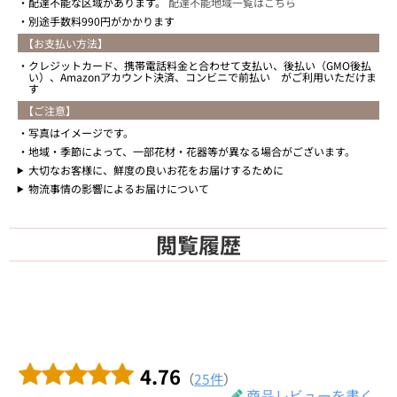
配達不能な区域があります。
配達不能地域一覧はこちら
別途手数料990円がかかります
【お支払い方法】
クレジットカード、携帯電話料金と合わせて支払い、後払い（GMO後払
い）、Amazonアカウント決済、コンビニで前払い がご利用いただけま
す
【ご注意】
写真はイメージです。
地域・季節によって、一部花材・花器等が異なる場合がございます。
大切なお客様に、鮮度の良いお花をお届けするために
物流事情の影響によるお届けについて
閲覧履歴
4.76
（
25件
）
商品レビューを書く