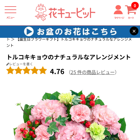
0
メニュー
マイページ
カート
×
花キューピット
誕生日に贈る花・花束・アレンジメントのフラワーギフ
ト
【誕生日フラワーギフト】トルコキキョウのナチュラルなアレンジメ
ント
トルコキキョウのナチュラルなアレンジメント
レビューを書く
4.76
（
25 件の商品レビュー
）