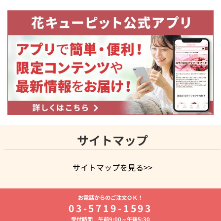
サイトマップ
サイトマップを見る>>
よく贈られる花
お祝いの花特集
誕生日フラワーギフト特集
お電話からのご注文ＯＫ！
8月の誕生花(トルコキキョウ)
開店・開業祝い
退職祝い
結
03-5719-1593
婚記念日
お供え・お悔やみ
お供え・お悔やみの花
四十九日
受付時間 午前9:00～午後5:30
法要以降に贈る花
通夜・葬儀に贈る花
胡蝶蘭・花鉢
プリザ