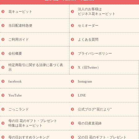
ーブドフラワー
季節のイベント
ひまわり ギフト・プレゼント
法人のお客様は
季節のイベント
花キューピット
特集
お盆 花（新盆・初盆）
お盆 花（新
ビジネス花キューピット
盆・初盆）
お盆 花（新盆・初盆）
お盆・お供え 花とセットギ
フト
お盆・お供え プリザーブドフラワー
ひまわり ギフト・プ
当日配達特急便
セミオーダー
レゼント特集
夏の花贈り・お中元・暑中見舞い 花のギフト特集
敬老の日におくる花ギフト・プレゼント特集
敬老の日におくる
ご利用ガイド
よくある質問
花ギフト・プレゼント特集
敬老の日 花のおすすめランキング
敬
老の日 花鉢植えのギフト・プレゼント特集
敬老の日 花とセットギ
会社概要
プライバシーポリシー
フト・プレゼント特集
敬老の日の花 全てのギフト一覧
キャン
ペーン
映画『ウォーターガーディアンズ』コラボキャンペーン
特定商取引に関する法律に基づく表
X（旧Twitter）
示
誕生日の花を探す
「きょう誕生日なんです」キャンペーン
誕生日フラワーギフト
誕生日フラワーギフト特集
誕生日フラワ
facebook
Instagram
ーギフト商品一覧
バラ
ユリ
トルコキキョウ
8月の誕生花
(トルコキキョウ)
9月の誕生花(リンドウ)
誕生日セットギフト
YouTube
LINE
用途か
キャンペーン
「きょう誕生日なんです」キャンペーン
ら探す
お祝いの花特集
当日配達特急便
お祝い商品一覧
お
ごっこランド
公式ブログ“花だより”
祝い
開店・開業祝い
新築・引っ越し祝い
退職祝い
結婚記
念日
結婚祝い
出産祝い
退院祝い・快気祝い
還暦祝い・長
母の日 花のギフト・プレゼント
母の日産直花鉢
特集は花キューピット
寿祝い
プチギフト
ペットのお祝いフラワー
お中元・暑中見
舞い
敬老の日
お供え・お悔やみ
当日配達特急便 お供え
お
母の日おすすめランキング
父の日 花のギフト・プレゼント