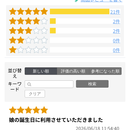
21件
2件
2件
0件
0件
並び替
新しい順
評価の高い順
参考になった順
え
キーワ
検索
ード
クリア
娘の誕生日に利用させていただきました
2026/06/18 11:54:40