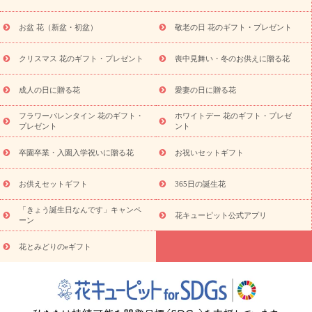
供え・お悔やみ商品一覧
お供え・お悔やみの花
四十九日法要以
降に贈る花
通夜・葬儀に贈る花
お供え お花とセットギフト
お盆 花（新盆・初盆）
敬老の日 花のギフト・プレゼント
お供え プリザーブドフラワー
ペットのお供えフラワー
お盆（新
盆・初盆）
その他
お祝い返し
お見舞い
お取り寄せギフト
ビジネス用
ご自宅用
観葉植物
ミディ胡蝶蘭
プリザーブ
クリスマス 花のギフト・プレゼント
喪中見舞い・冬のお供えに贈る花
スタイルから探す
ドフラワー
アレンジメント
花束
スタ
ンド花
お祝い
お供え・お悔やみ
胡蝶蘭
胡蝶蘭・花鉢
ミ
成人の日に贈る花
愛妻の日に贈る花
ディ胡蝶蘭・お祝い
ミディ胡蝶蘭・お供え
世界初の青色胡蝶蘭
フラワーバレンタイン 花のギフト・
ホワイトデー 花のギフト・プレゼ
観葉植物
観葉植物
産直多肉植物
プリザーブドフラワー
プレゼント
ント
お祝い
お供え・お悔やみ
花とセットギフト
セミオーダー
プチギフト（hanamore -ハナモア-）
花とみどりのeギフト
花
卒園卒業・入園入学祝いに贈る花
お祝いセットギフト
キューピットのeGfit
カラー
ピンク
イエローオレンジ
レッ
予算から探す
ド
お花の種類
バラ
ユリ
トルコキキョウ
お供えセットギフト
365日の誕生花
お祝い
お祝い・
3000円～
お祝い・
4000円～
お祝い・
5000円～
お祝い・
7000円～
お祝い・
10000円～
お供え・お
「きょう誕生日なんです」キャンペ
花キューピット公式アプリ
ーン
悔やみ
お供え・お悔やみ・
3000円～
お供え・お悔やみ・
5000
円～
お供え・お悔やみ・
7000円～
お供え・お悔やみ・
10000
花とみどりのeギフト
読み物
円～
注目されている記事
365日の誕生花カレンダー
開店・開業祝
いのマナー
定年退職祝いのマナー
お祝いを贈るときのマナー・
ルール
花キューピットのお祝いコラム一覧
誕生日のお花を「色