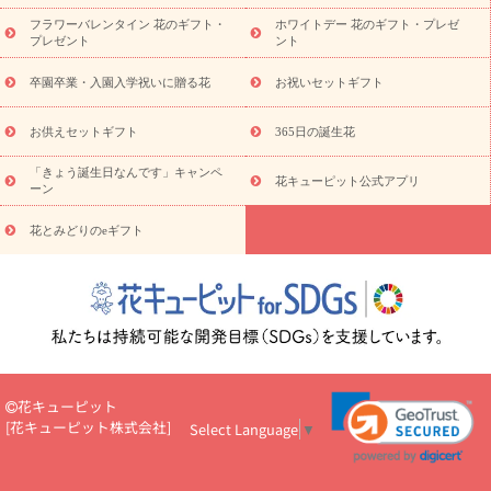
の青色胡蝶蘭
観葉植物
観葉植物
産直多肉植物
プリザーブ
フラワーバレンタイン 花のギフト・
ホワイトデー 花のギフト・プレゼ
ドフラワー
お祝い
お供え・お悔やみ
花とセットギフト
セ
プレゼント
ント
ミオーダー
プチギフト（hanamore -ハナモア-）
花とみどりの
eギフト
花キューピットのeGfit
カラー
ピンク
イエローオ
卒園卒業・入園入学祝いに贈る花
お祝いセットギフト
予
レンジ
レッド
お花の種類
バラ
ユリ
トルコキキョウ
算から探す
お祝い
お祝い・
3000円～
お祝い・
4000円～
お供えセットギフト
365日の誕生花
お祝い・
5000円～
お祝い・
7000円～
お祝い・
10000円～
「きょう誕生日なんです」キャンペ
お供え・お悔やみ
お供え・お悔やみ・
3000円～
お供え・お
花キューピット公式アプリ
ーン
悔やみ・
5000円～
お供え・お悔やみ・
7000円～
お供え・お悔
読み物
やみ・
10000円～
花とみどりのeギフト
注目されている記事
365日の誕生花カレンダー
開店・開業祝
いのマナー
定年退職祝いのマナー
お祝いを贈るときのマナー・
ルール
花キューピットのお祝いコラム一覧
誕生日のお花を「色
彩心理学」で選ぶ方法
結婚祝いの予算相場
出産祝いお役立ち情
報
転職祝いのマナー基礎知識
ペットのお祝いワンポイントアド
バイス
スタンド花（フラスタ）のマナー
お見舞いのマナーとル
ール
新築引っ越し祝いコラム
お祝い花のマナー総まとめ
職
花キューピット
場上司や先輩へ贈るお祝い花の正解は？
開店祝いの花 選び方ガイ
[
花キューピット株式会社
]
Select Language
▼
ド（早見表あり）
お供えを贈るときのマナー・ルール
花キューピットのお供え・
お悔やみ・仏花コラム一覧
花キューピットの仏花のルール・マナ