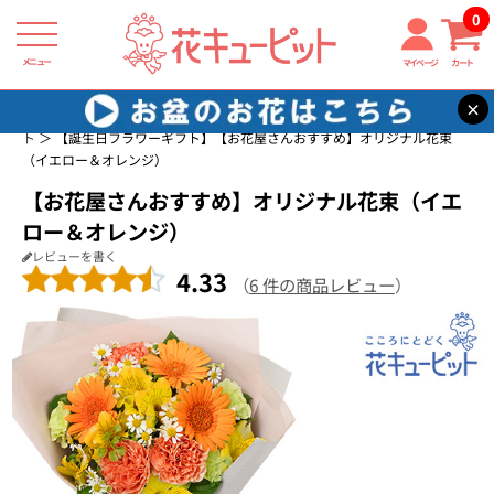
0
メニュー
マイページ
カート
×
花キューピット
誕生日に贈る花・花束・アレンジメントのフラワーギフ
ト
【誕生日フラワーギフト】【お花屋さんおすすめ】オリジナル花束
（イエロー＆オレンジ）
【お花屋さんおすすめ】オリジナル花束（イエ
ロー＆オレンジ）
レビューを書く
4.33
（
6 件の商品レビュー
）