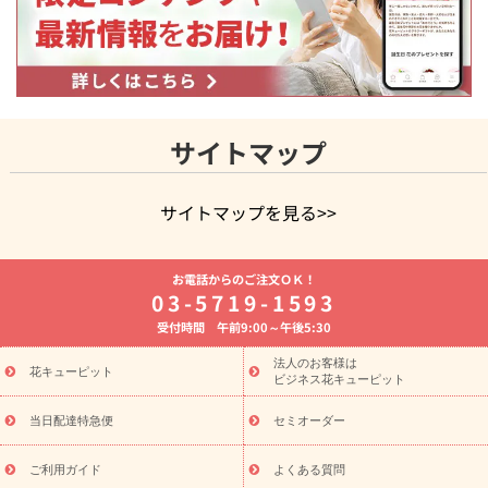
サイトマップ
サイトマップを見る>>
よく贈られる花
お祝いの花特集
誕生日フラワーギフト特集
お電話からのご注文ＯＫ！
8月の誕生花(トルコキキョウ)
開店・開業祝い
退職祝い
結
03-5719-1593
婚記念日
お供え・お悔やみ
お供え・お悔やみの花
四十九日
受付時間 午前9:00～午後5:30
法要以降に贈る花
通夜・葬儀に贈る花
胡蝶蘭・花鉢
プリザ
ーブドフラワー
季節のイベント
ひまわり ギフト・プレゼント
法人のお客様は
季節のイベント
花キューピット
特集
お盆 花（新盆・初盆）
お盆 花（新
ビジネス花キューピット
盆・初盆）
お盆 花（新盆・初盆）
お盆・お供え 花とセットギ
フト
お盆・お供え プリザーブドフラワー
ひまわり ギフト・プ
当日配達特急便
セミオーダー
レゼント特集
夏の花贈り・お中元・暑中見舞い 花のギフト特集
敬老の日におくる花ギフト・プレゼント特集
敬老の日におくる
ご利用ガイド
よくある質問