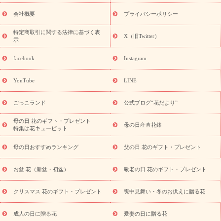
花ギフト・プレゼント特集
敬老の日 花のおすすめランキング
敬
老の日 花鉢植えのギフト・プレゼント特集
敬老の日 花とセットギ
会社概要
プライバシーポリシー
フト・プレゼント特集
敬老の日の花 全てのギフト一覧
キャン
誕生日の花を
特定商取引に関する法律に基づく表
ペーン
「きょう誕生日なんです」キャンペーン
X（旧Twitter）
示
探す
誕生日フラワーギフト
誕生日フラワーギフト特集
誕生
日フラワーギフト商品一覧
バラ
ユリ
トルコキキョウ
8月の
facebook
Instagram
誕生花(トルコキキョウ)
9月の誕生花(リンドウ)
誕生日セット
ギフト
キャンペーン
「きょう誕生日なんです」キャンペーン
YouTube
LINE
用途から探す
お祝いの花特集
当日配達特急便
お祝い商品
一覧
お祝い
開店・開業祝い
新築・引っ越し祝い
退職祝い
ごっこランド
公式ブログ“花だより”
結婚記念日
結婚祝い
出産祝い
退院祝い・快気祝い
還暦
祝い・長寿祝い
プチギフト
ペットのお祝いフラワー
お中
母の日 花のギフト・プレゼント
母の日産直花鉢
特集は花キューピット
元・暑中見舞い
敬老の日
お供え・お悔やみ
当日配達特急便
お供え
お供え・お悔やみ商品一覧
お供え・お悔やみの花
四
母の日おすすめランキング
父の日 花のギフト・プレゼント
十九日法要以降に贈る花
通夜・葬儀に贈る花
お供え お花とセッ
トギフト
お供え プリザーブドフラワー
ペットのお供えフラワー
お盆 花（新盆・初盆）
敬老の日 花のギフト・プレゼント
お盆（新盆・初盆）
その他
お祝い返し
お見舞い
お取り
寄せギフト
ビジネス用
ご自宅用
観葉植物
ミディ胡蝶蘭
クリスマス 花のギフト・プレゼント
喪中見舞い・冬のお供えに贈る花
スタイルから探す
プリザーブドフラワー
アレンジメント
花束
スタンド花
お祝い
お供え・お悔やみ
胡蝶蘭
胡蝶
成人の日に贈る花
愛妻の日に贈る花
蘭・花鉢
ミディ胡蝶蘭・お祝い
ミディ胡蝶蘭・お供え
世界初