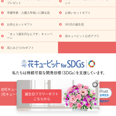
観葉植物
観葉植物
産直多肉植物
プリザーブドフラワー
プレゼント
ント
お祝い
お供え・お悔やみ
花とセットギフト
セミオーダー
プチギフト（hanamore -ハナモア-）
花とみどりのeギフト
花
卒園卒業・入園入学祝いに贈る花
お祝いセットギフト
キューピットのeGfit
カラー
ピンク
イエローオレンジ
レッ
予算から探す
ド
お花の種類
バラ
ユリ
トルコキキョウ
お供えセットギフト
365日の誕生花
お祝い
お祝い・
3000円～
お祝い・
4000円～
お祝い・
5000円～
お祝い・
7000円～
お祝い・
10000円～
お供え・お
「きょう誕生日なんです」キャンペ
花キューピット公式アプリ
ーン
悔やみ
お供え・お悔やみ・
3000円～
お供え・お悔やみ・
5000
円～
お供え・お悔やみ・
7000円～
お供え・お悔やみ・
10000
花とみどりのeギフト
読み物
円～
注目されている記事
365日の誕生花カレンダー
開店・開業祝
いのマナー
定年退職祝いのマナー
お祝いを贈るときのマナー・
ルール
花キューピットのお祝いコラム一覧
誕生日のお花を「色
彩心理学」で選ぶ方法
結婚祝いの予算相場
出産祝いお役立ち情
報
転職祝いのマナー基礎知識
ペットのお祝いワンポイントアド
バイス
スタンド花（フラスタ）のマナー
お見舞いのマナーとル
花キューピット
ール
新築引っ越し祝いコラム
お祝い花のマナー総まとめ
職
誕生日フラワーギフト
[
花キューピット株式会社
]
Select Language
▼
場上司や先輩へ贈るお祝い花の正解は？
開店祝いの花 選び方ガイ
こちらから
ド（早見表あり）
お供えを贈るときのマナー・ルール
花キューピットのお供え・
お悔やみ・仏花コラム一覧
花キューピットの仏花のルール・マナ