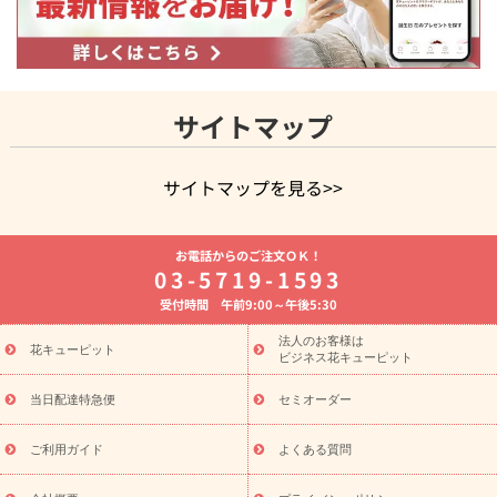
サイトマップ
サイトマップを見る>>
よく贈られる花
お祝いの花特集
誕生日フラワーギフト特集
お電話からのご注文ＯＫ！
8月の誕生花(トルコキキョウ)
開店・開業祝い
退職祝い
結
03-5719-1593
婚記念日
お供え・お悔やみ
お供え・お悔やみの花
四十九日
受付時間 午前9:00～午後5:30
法要以降に贈る花
通夜・葬儀に贈る花
胡蝶蘭・花鉢
プリザ
ーブドフラワー
季節のイベント
ひまわり ギフト・プレゼント
法人のお客様は
季節のイベント
花キューピット
特集
お盆 花（新盆・初盆）
お盆 花（新
ビジネス花キューピット
盆・初盆）
お盆 花（新盆・初盆）
お盆・お供え 花とセットギ
フト
お盆・お供え プリザーブドフラワー
ひまわり ギフト・プ
当日配達特急便
セミオーダー
レゼント特集
夏の花贈り・お中元・暑中見舞い 花のギフト特集
敬老の日におくる花ギフト・プレゼント特集
敬老の日におくる
ご利用ガイド
よくある質問
花ギフト・プレゼント特集
敬老の日 花のおすすめランキング
敬
老の日 花鉢植えのギフト・プレゼント特集
敬老の日 花とセットギ