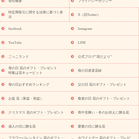
会社概要
プライバシーポリシー
フト・プレゼント特集
敬老の日の花 全てのギフト一覧
キャン
ペーン
映画『ウォーターガーディアンズ』コラボキャンペーン
特定商取引に関する法律に基づく表
X（旧Twitter）
示
誕生日の花を探す
「きょう誕生日なんです」キャンペーン
誕生日フラワーギフト
誕生日フラワーギフト特集
誕生日フラワ
facebook
Instagram
ーギフト商品一覧
バラ
ユリ
トルコキキョウ
8月の誕生花
(トルコキキョウ)
9月の誕生花(リンドウ)
誕生日セットギフト
YouTube
LINE
用途か
キャンペーン
「きょう誕生日なんです」キャンペーン
ら探す
お祝いの花特集
当日配達特急便
お祝い商品一覧
お
ごっこランド
公式ブログ“花だより”
祝い
開店・開業祝い
新築・引っ越し祝い
退職祝い
結婚記
念日
結婚祝い
出産祝い
退院祝い・快気祝い
還暦祝い・長
母の日 花のギフト・プレゼント
母の日産直花鉢
特集は花キューピット
寿祝い
プチギフト
ペットのお祝いフラワー
お中元・暑中見
舞い
敬老の日
お供え・お悔やみ
当日配達特急便 お供え
お
母の日おすすめランキング
父の日 花のギフト・プレゼント
供え・お悔やみ商品一覧
お供え・お悔やみの花
四十九日法要以
降に贈る花
通夜・葬儀に贈る花
お供え お花とセットギフト
お盆 花（新盆・初盆）
敬老の日 花のギフト・プレゼント
お供え プリザーブドフラワー
ペットのお供えフラワー
お盆（新
盆・初盆）
その他
お祝い返し
お見舞い
お取り寄せギフト
ビジネス用
ご自宅用
観葉植物
ミディ胡蝶蘭
プリザーブ
クリスマス 花のギフト・プレゼント
喪中見舞い・冬のお供えに贈る花
スタイルから探す
ドフラワー
アレンジメント
花束
スタ
ンド花
お祝い
お供え・お悔やみ
胡蝶蘭
胡蝶蘭・花鉢
ミ
成人の日に贈る花
愛妻の日に贈る花
ディ胡蝶蘭・お祝い
ミディ胡蝶蘭・お供え
世界初の青色胡蝶蘭
フラワーバレンタイン 花のギフト・
ホワイトデー 花のギフト・プレゼ