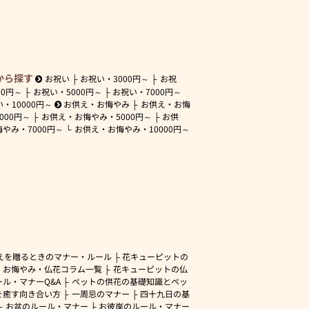
から探す
お祝い
お祝い・
3000円～
お祝
00円～
お祝い・
5000円～
お祝い・
7000円～
い・
10000円～
お供え・お悔やみ
お供え・お悔
3000円～
お供え・お悔やみ・
5000円～
お供
悔やみ・
7000円～
お供え・お悔やみ・
10000円～
えを贈るときのマナー・ルール
花キューピットの
・お悔やみ・仏花コラム一覧
花キューピットの仏
ル・マナーQ&A
ペットの供花の基礎知識とペッ
を癒す向き合い方
一周忌のマナー
四十九日の基
お盆のルール・マナー
お彼岸のルール・マナー