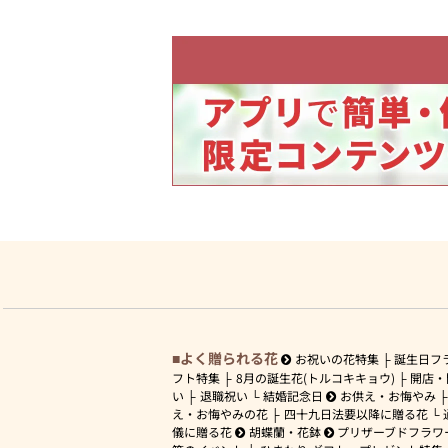
よく贈られる花
お祝いの花特集
誕生日フ
フト特集
8月の誕生花(トルコキキョウ)
開店・
い
退職祝い
結婚記念日
お供え・お悔やみ
え・お悔やみの花
四十九日法要以降に贈る花
儀に贈る花
胡蝶蘭・花鉢
プリザーブドフラワ