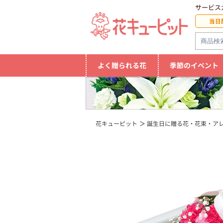
サービス
当日
よく贈られる花
季節のイベント
花キューピット
誕生日に贈る花・花束・ア