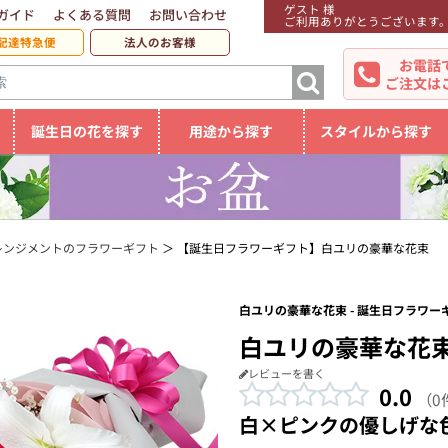
ゲスト 様
ガイド
よくある質問
お問い合わせ
ご利用ありがとうございます
配達特急便
法人のお客様
お電話
ご注文は
誕生日の花を探す
用途から探す
スタイルから探す
レンジメントのフラワーギフト
【誕生日フラワーギフト】白ユリの豪華な花束
白ユリの豪華な花束 - 誕生日フラワー
白ユリの豪華な花
レビューを書く
0.0
（0
白×ピンクの優しげな