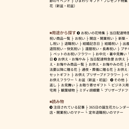
節のイベント
ひまわり ギフト・プレゼント特集
花（新盆・初盆）
用途から探す
お祝いの花特集
当日配達特
祝い商品一覧
お祝い
開店・開業祝い
新築・
し祝い
退職祝い
結婚記念日
結婚祝い
出
退院祝い・快気祝い
還暦祝い・長寿祝い
プチ
ペットのお祝いフラワー
お中元・暑中見舞い
日
お供え・お悔やみ
当日配達特急便 お供え
え・お悔やみ商品一覧
お供え・お悔やみの花
法要以降に贈る花
通夜・葬儀に贈る花
お供え
セットギフト
お供え プリザーブドフラワー
ペ
お供えフラワー
お盆（新盆・初盆）
その他
返し
お見舞い
お取り寄せギフト
ビジネス用
宅用
観葉植物
ミディ胡蝶蘭
プリザーブドフ
読み物
注目されている記事
365日の誕生花カレンダ
店・開業祝いのマナー
定年退職祝いのマナー