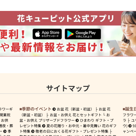
サイトマップ
季節のイベント
誕生
ラワーギ
お盆 花（新盆・初盆）
お盆 花
開業祝
（新盆・初盆）
お盆・お供え 花とセットギフト
お
フラワ
お供
盆・お供え プリザーブドフラワー
ひまわり ギフト・プ
ラ
ユ
通夜・葬
レゼント特集
夏の花贈り・お中元・暑中見舞い 花のギフ
ウ)
9
ー
季
ト特集
敬老の日におくる花ギフト・プレゼント特集
ャンペ