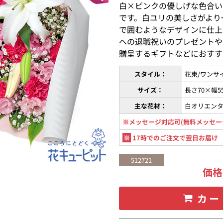
白×ピンクの優しげな色合い
です。白ユリの美しさがより
で囲むようなデザインに仕上
への退職祝いのプレゼントや
贈呈するギフトなどにおすす
スタイル：
花束/ワンサ
サイズ：
長さ70×幅5
主な花材：
白オリエン
※メッセージ対応可(無料メッセー
※
17時でのご注文で翌日お届け
512721
価
カー