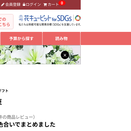
0
会員登録
ログイン
カート
。
での
こちら
予算から探す
読み物
×
ギフト
束
件の商品レビュー）
色合いでまとめました