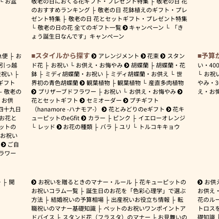
お盆
敬老の日におくる花ギフト・プレゼント特集
敬老の日 花
のおすすめランキング
敬老の日 花鉢植えのギフト・プレ
ゼント特集
敬老の日 花とセットギフト・プレゼント特集
敬老の日の花 全てのギフト一覧
キャンペーン
「き
ょう誕生日なんです」キャンペーン
スタイルから探す
予算
急便
お
アレンジメント
花束
スタン
引っ越
ド花
お祝い
お供え・お悔やみ
胡蝶蘭
胡蝶蘭・花
い・
40
産祝い
鉢
ミディ胡蝶蘭・お祝い
ミディ胡蝶蘭・お供え
世
お祝
ギフト
界初の青色胡蝶蘭
観葉植物
観葉植物
産直多肉植物
やみ・
敬老の
プリザーブドフラワー
お祝い
お供え・お悔やみ
え・お
お供
花とセットギフト
セミオーダー
プチギフト
四十九日
（hanamore -ハナモア-）
花とみどりのeギフト
花キ
 お花と
ューピットのeGfit
カラー
ピンク
イエローオレンジ
ットの
レッド
お花の種類
バラ
ユリ
トルコキキョウ
お祝い
ご自
ラワー
ー
開
お祝いを贈るときのマナー・ルール
花キューピットの
お供
お祝いコラム一覧
誕生日のお花を「色彩心理学」で選ぶ
お供え
方法
結婚祝いの予算相場
出産祝いお役立ち情報
転
花のルー
職祝いのマナー基礎知識
ペットのお祝いワンポイントア
トロス
ドバイス
スタンド花（フラスタ）のマナー
お見舞いの
礎知識