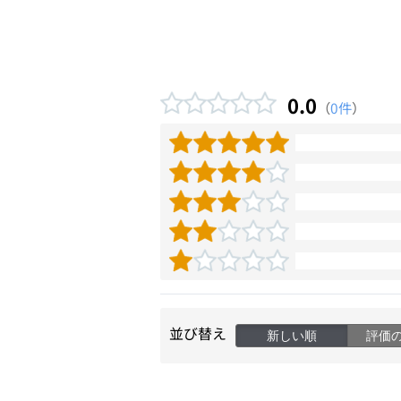
0.0
（
0件
）
並び替え
新しい順
評価