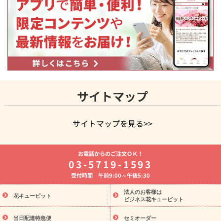
サイトマップ
サイトマップを見る>>
よく贈られる花
お祝いの花特集
誕生日フラワーギフト特集
お電話からのご注文ＯＫ！
8月の誕生花(トルコキキョウ)
開店・開業祝い
退職祝い
結
03-5719-1593
婚記念日
お供え・お悔やみ
お供え・お悔やみの花
四十九日
受付時間 午前9:00～午後5:30
法要以降に贈る花
通夜・葬儀に贈る花
胡蝶蘭・花鉢
プリザ
ーブドフラワー
季節のイベント
ひまわり ギフト・プレゼント
法人のお客様は
季節のイベント
花キューピット
特集
お盆 花（新盆・初盆）
お盆 花（新
ビジネス花キューピット
盆・初盆）
お盆 花（新盆・初盆）
お盆・お供え 花とセットギ
フト
お盆・お供え プリザーブドフラワー
ひまわり ギフト・プ
当日配達特急便
セミオーダー