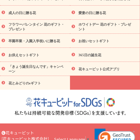
用
観葉植物
ミディ胡蝶蘭
プリザーブドフラワー
から探す
アレンジメント
花束
スタンド花
お祝い
お供
成人の日に贈る花
愛妻の日に贈る花
え・お悔やみ
胡蝶蘭
胡蝶蘭・花鉢
ミディ胡蝶蘭・お祝い
ミディ胡蝶蘭・お供え
世界初の青色胡蝶蘭
観葉植物
観葉植
フラワーバレンタイン 花のギフト・
ホワイトデー 花のギフト・プレゼ
物
産直多肉植物
プリザーブドフラワー
お祝い
お供え・お
プレゼント
ント
悔やみ
花とセットギフト
セミオーダー
プチギフト
（hanamore -ハナモア-）
花とみどりのeギフト
花キューピッ
卒園卒業・入園入学祝いに贈る花
お祝いセットギフト
トのeGfit
カラー
ピンク
イエローオレンジ
レッド
お花
予算から探す
の種類
バラ
ユリ
トルコキキョウ
お祝い
お供えセットギフト
365日の誕生花
お祝い・
3000円～
お祝い・
4000円～
お祝い・
5000円～
「きょう誕生日なんです」キャンペ
お祝い・
7000円～
お祝い・
10000円～
お供え・お悔やみ
お
花キューピット公式アプリ
ーン
供え・お悔やみ・
3000円～
お供え・お悔やみ・
5000円～
お供
読み
え・お悔やみ・
7000円～
お供え・お悔やみ・
10000円～
花とみどりのeギフト
物
注目されている記事
365日の誕生花カレンダー
開店・開業祝
いのマナー
定年退職祝いのマナー
お祝いを贈るときのマナ
ー・ルール
花キューピットのお祝いコラム一覧
誕生日のお花を
「色彩心理学」で選ぶ方法
結婚祝いの予算相場
出産祝いお役立
ち情報
転職祝いのマナー基礎知識
ペットのお祝いワンポイント
アドバイス
スタンド花（フラスタ）のマナー
お見舞いのマナー
花キューピット
とルール
新築引っ越し祝いコラム
お祝い花のマナー総まとめ
[
花キューピット株式会社
]
Select Language
▼