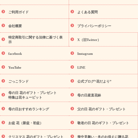
レゼント特集
夏の花贈り・お中元・暑中見舞い 花のギフト特集
敬老の日におくる花ギフト・プレゼント特集
敬老の日におくる
ご利用ガイド
よくある質問
花ギフト・プレゼント特集
敬老の日 花のおすすめランキング
敬
老の日 花鉢植えのギフト・プレゼント特集
敬老の日 花とセットギ
会社概要
プライバシーポリシー
フト・プレゼント特集
敬老の日の花 全てのギフト一覧
キャン
ペーン
映画『ウォーターガーディアンズ』コラボキャンペーン
特定商取引に関する法律に基づく表
X（旧Twitter）
示
誕生日の花を探す
「きょう誕生日なんです」キャンペーン
誕生日フラワーギフト
誕生日フラワーギフト特集
誕生日フラワ
facebook
Instagram
ーギフト商品一覧
バラ
ユリ
トルコキキョウ
8月の誕生花
(トルコキキョウ)
9月の誕生花(リンドウ)
誕生日セットギフト
YouTube
LINE
用途か
キャンペーン
「きょう誕生日なんです」キャンペーン
ら探す
お祝いの花特集
当日配達特急便
お祝い商品一覧
お
ごっこランド
公式ブログ“花だより”
祝い
開店・開業祝い
新築・引っ越し祝い
退職祝い
結婚記
念日
結婚祝い
出産祝い
退院祝い・快気祝い
還暦祝い・長
母の日 花のギフト・プレゼント
母の日産直花鉢
特集は花キューピット
寿祝い
プチギフト
ペットのお祝いフラワー
お中元・暑中見
舞い
敬老の日
お供え・お悔やみ
お供え・お悔やみ商品一覧
母の日おすすめランキング
父の日 花のギフト・プレゼント
お供え・お悔やみの花
四十九日法要以降に贈る花
通夜・葬儀
に贈る花
お供え お花とセットギフト
お供え プリザーブドフラ
お盆 花（新盆・初盆）
敬老の日 花のギフト・プレゼント
ワー
ペットのお供えフラワー
お盆（新盆・初盆）
その他
お祝い返し
お見舞い
お取り寄せギフト
ビジネス用
ご自宅
スタイル
クリスマス 花のギフト・プレゼント
喪中見舞い・冬のお供えに贈る花