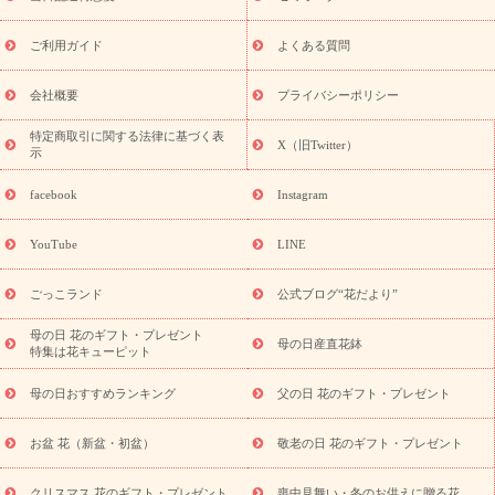
レゼント特集
夏の花贈り・お中元・暑中見舞い 花のギフト特集
敬老の日におくる花ギフト・プレゼント特集
敬老の日におくる
ご利用ガイド
よくある質問
花ギフト・プレゼント特集
敬老の日 花のおすすめランキング
敬
老の日 花鉢植えのギフト・プレゼント特集
敬老の日 花とセットギ
会社概要
プライバシーポリシー
フト・プレゼント特集
敬老の日の花 全てのギフト一覧
キャン
誕生日の花を
特定商取引に関する法律に基づく表
ペーン
「きょう誕生日なんです」キャンペーン
X（旧Twitter）
示
探す
誕生日フラワーギフト
誕生日フラワーギフト特集
誕生
日フラワーギフト商品一覧
バラ
ユリ
トルコキキョウ
8月の
facebook
Instagram
誕生花(トルコキキョウ)
9月の誕生花(リンドウ)
誕生日セット
ギフト
キャンペーン
「きょう誕生日なんです」キャンペーン
YouTube
LINE
用途から探す
お祝いの花特集
当日配達特急便
お祝い商品
一覧
お祝い
開店・開業祝い
新築・引っ越し祝い
退職祝い
ごっこランド
公式ブログ“花だより”
結婚記念日
結婚祝い
出産祝い
退院祝い・快気祝い
還暦
祝い・長寿祝い
プチギフト
ペットのお祝いフラワー
お中
母の日 花のギフト・プレゼント
母の日産直花鉢
特集は花キューピット
元・暑中見舞い
敬老の日
お供え・お悔やみ
当日配達特急便
お供え
お供え・お悔やみ商品一覧
お供え・お悔やみの花
四
母の日おすすめランキング
父の日 花のギフト・プレゼント
十九日法要以降に贈る花
通夜・葬儀に贈る花
お供え お花とセッ
トギフト
お供え プリザーブドフラワー
ペットのお供えフラワー
お盆 花（新盆・初盆）
敬老の日 花のギフト・プレゼント
お盆（新盆・初盆）
その他
お祝い返し
お見舞い
お取り
寄せギフト
ビジネス用
ご自宅用
観葉植物
ミディ胡蝶蘭
クリスマス 花のギフト・プレゼント
喪中見舞い・冬のお供えに贈る花