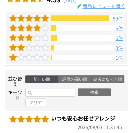
（
74件
）
商品レビューを書く
59件
5件
6件
3件
1件
並び替
新しい順
評価の高い順
参考になった順
え
キーワ
検索
ード
クリア
いつも安心お任せアレンジ
2026/08/03 11:31:45