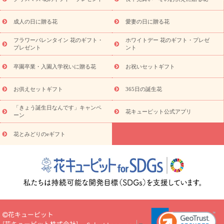
スタイルから探す
プリザーブドフラワー
アレンジメント
花束
スタンド花
お祝い
お供え・お悔やみ
胡蝶蘭
胡蝶
成人の日に贈る花
愛妻の日に贈る花
蘭・花鉢
ミディ胡蝶蘭・お祝い
ミディ胡蝶蘭・お供え
世界初
の青色胡蝶蘭
観葉植物
観葉植物
産直多肉植物
プリザーブ
フラワーバレンタイン 花のギフト・
ホワイトデー 花のギフト・プレゼ
ドフラワー
お祝い
お供え・お悔やみ
花とセットギフト
セ
プレゼント
ント
ミオーダー
プチギフト（hanamore -ハナモア-）
花とみどりの
eギフト
花キューピットのeGfit
カラー
ピンク
イエローオ
卒園卒業・入園入学祝いに贈る花
お祝いセットギフト
予
レンジ
レッド
お花の種類
バラ
ユリ
トルコキキョウ
算から探す
お祝い
お祝い・
3000円～
お祝い・
4000円～
お供えセットギフト
365日の誕生花
お祝い・
5000円～
お祝い・
7000円～
お祝い・
10000円～
「きょう誕生日なんです」キャンペ
お供え・お悔やみ
お供え・お悔やみ・
3000円～
お供え・お
花キューピット公式アプリ
ーン
悔やみ・
5000円～
お供え・お悔やみ・
7000円～
お供え・お悔
読み物
やみ・
10000円～
花とみどりのeギフト
注目されている記事
365日の誕生花カレンダー
開店・開業祝
いのマナー
定年退職祝いのマナー
お祝いを贈るときのマナー・
ルール
花キューピットのお祝いコラム一覧
誕生日のお花を「色
彩心理学」で選ぶ方法
結婚祝いの予算相場
出産祝いお役立ち情
報
転職祝いのマナー基礎知識
ペットのお祝いワンポイントアド
バイス
スタンド花（フラスタ）のマナー
お見舞いのマナーとル
ール
新築引っ越し祝いコラム
お祝い花のマナー総まとめ
職
花キューピット
場上司や先輩へ贈るお祝い花の正解は？
開店祝いの花 選び方ガイ
[
花キューピット株式会社
]