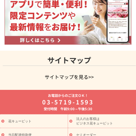
サイトマップ
サイトマップを見る>>
よく贈られる花
お祝いの花特集
誕生日フラワーギフト特集
お電話からのご注文ＯＫ！
8月の誕生花(トルコキキョウ)
開店・開業祝い
退職祝い
結
03-5719-1593
婚記念日
お供え・お悔やみ
お供え・お悔やみの花
四十九日
受付時間 午前9:00～午後5:30
法要以降に贈る花
通夜・葬儀に贈る花
胡蝶蘭・花鉢
プリザ
ーブドフラワー
季節のイベント
ひまわり ギフト・プレゼント
法人のお客様は
季節のイベント
花キューピット
特集
お盆 花（新盆・初盆）
お盆 花（新
ビジネス花キューピット
盆・初盆）
お盆 花（新盆・初盆）
お盆・お供え 花とセットギ
フト
お盆・お供え プリザーブドフラワー
ひまわり ギフト・プ
当日配達特急便
セミオーダー