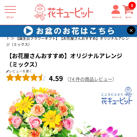
0
メニュー
マイページ
カート
×
花キューピット
誕生日に贈る花・花束・アレンジメントのフラワーギフ
ト
【誕生日フラワーギフト】【お花屋さんおすすめ】オリジナルアレン
ジ（ミックス）
【お花屋さんおすすめ】オリジナルアレンジ
（ミックス）
レビューを書く
4.59
（
74 件の商品レビュー
）