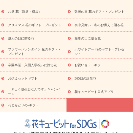
十九日法要以降に贈る花
通夜・葬儀に贈る花
お供え お花とセッ
トギフト
お供え プリザーブドフラワー
ペットのお供えフラワー
お盆 花（新盆・初盆）
敬老の日 花のギフト・プレゼント
お盆（新盆・初盆）
その他
お祝い返し
お見舞い
お取り
寄せギフト
ビジネス用
ご自宅用
観葉植物
ミディ胡蝶蘭
クリスマス 花のギフト・プレゼント
喪中見舞い・冬のお供えに贈る花
スタイルから探す
プリザーブドフラワー
アレンジメント
花束
スタンド花
お祝い
お供え・お悔やみ
胡蝶蘭
胡蝶
成人の日に贈る花
愛妻の日に贈る花
蘭・花鉢
ミディ胡蝶蘭・お祝い
ミディ胡蝶蘭・お供え
世界初
の青色胡蝶蘭
観葉植物
観葉植物
産直多肉植物
プリザーブ
フラワーバレンタイン 花のギフト・
ホワイトデー 花のギフト・プレゼ
ドフラワー
お祝い
お供え・お悔やみ
花とセットギフト
セ
プレゼント
ント
ミオーダー
プチギフト（hanamore -ハナモア-）
花とみどりの
eギフト
花キューピットのeGfit
カラー
ピンク
イエローオ
卒園卒業・入園入学祝いに贈る花
お祝いセットギフト
予
レンジ
レッド
お花の種類
バラ
ユリ
トルコキキョウ
算から探す
お祝い
お祝い・
3000円～
お祝い・
4000円～
お供えセットギフト
365日の誕生花
お祝い・
5000円～
お祝い・
7000円～
お祝い・
10000円～
「きょう誕生日なんです」キャンペ
お供え・お悔やみ
お供え・お悔やみ・
3000円～
お供え・お
花キューピット公式アプリ
ーン
悔やみ・
5000円～
お供え・お悔やみ・
7000円～
お供え・お悔
読み物
やみ・
10000円～
花とみどりのeギフト
注目されている記事
365日の誕生花カレンダー
開店・開業祝
いのマナー
定年退職祝いのマナー
お祝いを贈るときのマナー・
ルール
花キューピットのお祝いコラム一覧
誕生日のお花を「色
彩心理学」で選ぶ方法
結婚祝いの予算相場
出産祝いお役立ち情