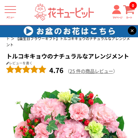
0
メニュー
マイページ
カート
×
花キューピット
誕生日に贈る花・花束・アレンジメントのフラワーギフ
ト
【誕生日フラワーギフト】トルコキキョウのナチュラルなアレンジメ
ント
トルコキキョウのナチュラルなアレンジメント
レビューを書く
4.76
（
25 件の商品レビュー
）