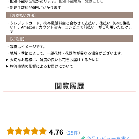
配達不能な区域があります。
配達不能地域一覧はこちら
別途手数料990円がかかります
【お支払い方法】
クレジットカード、携帯電話料金と合わせて支払い、後払い（GMO後払
い）、Amazonアカウント決済、コンビニで前払い がご利用いただけま
す
【ご注意】
写真はイメージです。
地域・季節によって、一部花材・花器等が異なる場合がございます。
大切なお客様に、鮮度の良いお花をお届けするために
物流事情の影響によるお届けについて
閲覧履歴
4.76
（
25件
）
商品レビューを書く