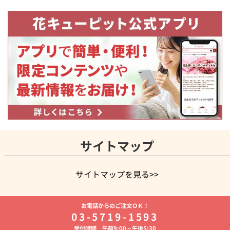
サイトマップ
サイトマップを見る>>
よく贈られる花
お祝いの花特集
誕生日フラワーギフト特集
お電話からのご注文ＯＫ！
8月の誕生花(トルコキキョウ)
開店・開業祝い
退職祝い
結
03-5719-1593
婚記念日
お供え・お悔やみ
お供え・お悔やみの花
四十九日
受付時間 午前9:00～午後5:30
法要以降に贈る花
通夜・葬儀に贈る花
胡蝶蘭・花鉢
プリザ