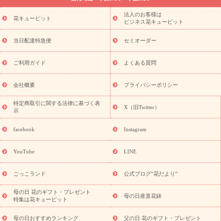
ーブドフラワー
季節のイベント
ひまわり ギフト・プレゼント
法人のお客様は
季節のイベント
花キューピット
特集
お盆 花（新盆・初盆）
お盆 花（新
ビジネス花キューピット
盆・初盆）
お盆 花（新盆・初盆）
お盆・お供え 花とセットギ
フト
お盆・お供え プリザーブドフラワー
ひまわり ギフト・プ
当日配達特急便
セミオーダー
レゼント特集
夏の花贈り・お中元・暑中見舞い 花のギフト特集
敬老の日におくる花ギフト・プレゼント特集
敬老の日におくる
ご利用ガイド
よくある質問
花ギフト・プレゼント特集
敬老の日 花のおすすめランキング
敬
老の日 花鉢植えのギフト・プレゼント特集
敬老の日 花とセットギ
会社概要
プライバシーポリシー
フト・プレゼント特集
敬老の日の花 全てのギフト一覧
キャン
誕生日の花を
特定商取引に関する法律に基づく表
ペーン
「きょう誕生日なんです」キャンペーン
X（旧Twitter）
示
探す
誕生日フラワーギフト
誕生日フラワーギフト特集
誕生
日フラワーギフト商品一覧
バラ
ユリ
トルコキキョウ
8月の
facebook
Instagram
誕生花(トルコキキョウ)
9月の誕生花(リンドウ)
誕生日セット
ギフト
キャンペーン
「きょう誕生日なんです」キャンペーン
YouTube
LINE
用途から探す
お祝いの花特集
当日配達特急便
お祝い商品
一覧
お祝い
開店・開業祝い
新築・引っ越し祝い
退職祝い
ごっこランド
公式ブログ“花だより”
結婚記念日
結婚祝い
出産祝い
退院祝い・快気祝い
還暦
祝い・長寿祝い
プチギフト
ペットのお祝いフラワー
お中
母の日 花のギフト・プレゼント
母の日産直花鉢
特集は花キューピット
元・暑中見舞い
敬老の日
お供え・お悔やみ
当日配達特急便
お供え
お供え・お悔やみ商品一覧
お供え・お悔やみの花
四
母の日おすすめランキング
父の日 花のギフト・プレゼント