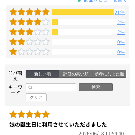
21件
2件
2件
0件
0件
並び替
新しい順
評価の高い順
参考になった順
え
キーワ
検索
ード
クリア
娘の誕生日に利用させていただきました
2026/06/18 11:54:40