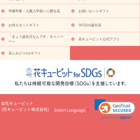
お祝い
お供え・お悔やみ
花とセットギフト
セミオーダー
プチギフト（hanamore -ハナモア-）
花とみどりのeギフト
花
卒園卒業・入園入学祝いに贈る花
お祝いセットギフト
キューピットのeGfit
カラー
ピンク
イエローオレンジ
レッ
予算から探す
ド
お花の種類
バラ
ユリ
トルコキキョウ
お供えセットギフト
365日の誕生花
お祝い
お祝い・
3000円～
お祝い・
4000円～
お祝い・
5000円～
お祝い・
7000円～
お祝い・
10000円～
お供え・お
「きょう誕生日なんです」キャンペ
花キューピット公式アプリ
ーン
悔やみ
お供え・お悔やみ・
3000円～
お供え・お悔やみ・
5000
円～
お供え・お悔やみ・
7000円～
お供え・お悔やみ・
10000
花とみどりのeギフト
読み物
円～
注目されている記事
365日の誕生花カレンダー
開店・開業祝
いのマナー
定年退職祝いのマナー
お祝いを贈るときのマナー・
ルール
花キューピットのお祝いコラム一覧
誕生日のお花を「色
彩心理学」で選ぶ方法
結婚祝いの予算相場
出産祝いお役立ち情
報
転職祝いのマナー基礎知識
ペットのお祝いワンポイントアド
バイス
スタンド花（フラスタ）のマナー
お見舞いのマナーとル
花キューピット
ール
新築引っ越し祝いコラム
お祝い花のマナー総まとめ
職
[
花キューピット株式会社
]
Select Language
▼
場上司や先輩へ贈るお祝い花の正解は？
開店祝いの花 選び方ガイ
ド（早見表あり）
お供えを贈るときのマナー・ルール
花キューピットのお供え・
お悔やみ・仏花コラム一覧
花キューピットの仏花のルール・マナ
ーQ&A
ペットの供花の基礎知識とペットロスを癒す向き合い方