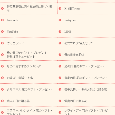
フト・プレゼント特集
敬老の日の花 全てのギフト一覧
キャン
ペーン
映画『ウォーターガーディアンズ』コラボキャンペーン
特定商取引に関する法律に基づく表
X（旧Twitter）
示
誕生日の花を探す
「きょう誕生日なんです」キャンペーン
誕生日フラワーギフト
誕生日フラワーギフト特集
誕生日フラワ
facebook
Instagram
ーギフト商品一覧
バラ
ユリ
トルコキキョウ
8月の誕生花
(トルコキキョウ)
9月の誕生花(リンドウ)
誕生日セットギフト
YouTube
LINE
用途か
キャンペーン
「きょう誕生日なんです」キャンペーン
ら探す
お祝いの花特集
当日配達特急便
お祝い商品一覧
お
ごっこランド
公式ブログ“花だより”
祝い
開店・開業祝い
新築・引っ越し祝い
退職祝い
結婚記
念日
結婚祝い
出産祝い
退院祝い・快気祝い
還暦祝い・長
母の日 花のギフト・プレゼント
母の日産直花鉢
特集は花キューピット
寿祝い
プチギフト
ペットのお祝いフラワー
お中元・暑中見
舞い
敬老の日
お供え・お悔やみ
当日配達特急便 お供え
お
母の日おすすめランキング
父の日 花のギフト・プレゼント
供え・お悔やみ商品一覧
お供え・お悔やみの花
四十九日法要以
降に贈る花
通夜・葬儀に贈る花
お供え お花とセットギフト
お盆 花（新盆・初盆）
敬老の日 花のギフト・プレゼント
お供え プリザーブドフラワー
ペットのお供えフラワー
お盆（新
盆・初盆）
その他
お祝い返し
お見舞い
お取り寄せギフト
ビジネス用
ご自宅用
観葉植物
ミディ胡蝶蘭
プリザーブ
クリスマス 花のギフト・プレゼント
喪中見舞い・冬のお供えに贈る花
スタイルから探す
ドフラワー
アレンジメント
花束
スタ
ンド花
お祝い
お供え・お悔やみ
胡蝶蘭
胡蝶蘭・花鉢
ミ
成人の日に贈る花
愛妻の日に贈る花
ディ胡蝶蘭・お祝い
ミディ胡蝶蘭・お供え
世界初の青色胡蝶蘭
フラワーバレンタイン 花のギフト・
ホワイトデー 花のギフト・プレゼ
観葉植物
観葉植物
産直多肉植物
プリザーブドフラワー
プレゼント
ント