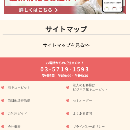
サイトマップ
サイトマップを見る>>
よく贈られる花
お祝いの花特集
誕生日フラワーギフト特集
お電話からのご注文ＯＫ！
8月の誕生花(トルコキキョウ)
開店・開業祝い
退職祝い
結
03-5719-1593
婚記念日
お供え・お悔やみ
お供え・お悔やみの花
四十九日
受付時間 午前9:00～午後5:30
法要以降に贈る花
通夜・葬儀に贈る花
胡蝶蘭・花鉢
プリザ
ーブドフラワー
季節のイベント
ひまわり ギフト・プレゼント
法人のお客様は
季節のイベント
花キューピット
特集
お盆 花（新盆・初盆）
お盆 花（新
ビジネス花キューピット
盆・初盆）
お盆 花（新盆・初盆）
お盆・お供え 花とセットギ
フト
お盆・お供え プリザーブドフラワー
ひまわり ギフト・プ
当日配達特急便
セミオーダー
レゼント特集
夏の花贈り・お中元・暑中見舞い 花のギフト特集
敬老の日におくる花ギフト・プレゼント特集
敬老の日におくる
ご利用ガイド
よくある質問
花ギフト・プレゼント特集
敬老の日 花のおすすめランキング
敬
老の日 花鉢植えのギフト・プレゼント特集
敬老の日 花とセットギ
会社概要
プライバシーポリシー