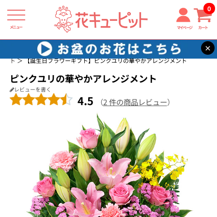
0
メニュー
マイページ
カート
×
花キューピット
誕生日に贈る花・花束・アレンジメントのフラワーギフ
ト
【誕生日フラワーギフト】ピンクユリの華やかアレンジメント
ピンクユリの華やかアレンジメント
レビューを書く
4.5
（
2 件の商品レビュー
）