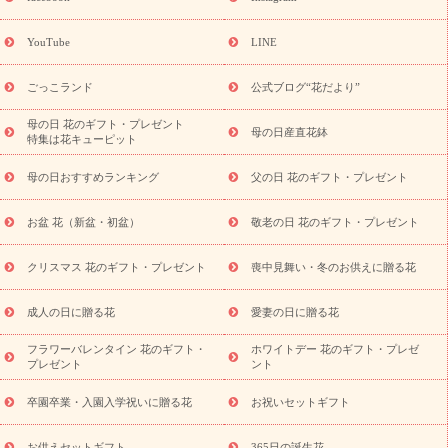
ーギフト商品一覧
バラ
ユリ
トルコキキョウ
8月の誕生花
(トルコキキョウ)
9月の誕生花(リンドウ)
誕生日セットギフト
YouTube
LINE
用途か
キャンペーン
「きょう誕生日なんです」キャンペーン
ら探す
お祝いの花特集
当日配達特急便
お祝い商品一覧
お
ごっこランド
公式ブログ“花だより”
祝い
開店・開業祝い
新築・引っ越し祝い
退職祝い
結婚記
念日
結婚祝い
出産祝い
退院祝い・快気祝い
還暦祝い・長
母の日 花のギフト・プレゼント
母の日産直花鉢
特集は花キューピット
寿祝い
プチギフト
ペットのお祝いフラワー
お中元・暑中見
舞い
敬老の日
お供え・お悔やみ
当日配達特急便 お供え
お
母の日おすすめランキング
父の日 花のギフト・プレゼント
供え・お悔やみ商品一覧
お供え・お悔やみの花
四十九日法要以
降に贈る花
通夜・葬儀に贈る花
お供え お花とセットギフト
お盆 花（新盆・初盆）
敬老の日 花のギフト・プレゼント
お供え プリザーブドフラワー
ペットのお供えフラワー
お盆（新
盆・初盆）
その他
お祝い返し
お見舞い
お取り寄せギフト
ビジネス用
ご自宅用
観葉植物
ミディ胡蝶蘭
プリザーブ
クリスマス 花のギフト・プレゼント
喪中見舞い・冬のお供えに贈る花
スタイルから探す
ドフラワー
アレンジメント
花束
スタ
ンド花
お祝い
お供え・お悔やみ
胡蝶蘭
胡蝶蘭・花鉢
ミ
成人の日に贈る花
愛妻の日に贈る花
ディ胡蝶蘭・お祝い
ミディ胡蝶蘭・お供え
世界初の青色胡蝶蘭
フラワーバレンタイン 花のギフト・
ホワイトデー 花のギフト・プレゼ
観葉植物
観葉植物
産直多肉植物
プリザーブドフラワー
プレゼント
ント
お祝い
お供え・お悔やみ
花とセットギフト
セミオーダー
プチギフト（hanamore -ハナモア-）
花とみどりのeギフト
花
卒園卒業・入園入学祝いに贈る花
お祝いセットギフト
キューピットのeGfit
カラー
ピンク
イエローオレンジ
レッ
予算から探す
ド
お花の種類
バラ
ユリ
トルコキキョウ
お供えセットギフト
365日の誕生花