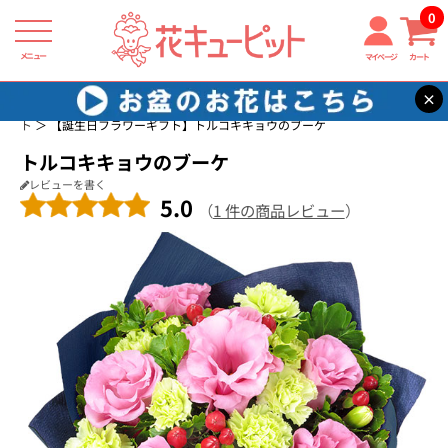
0
メニュー
マイページ
カート
×
花キューピット
誕生日に贈る花・花束・アレンジメントのフラワーギフ
ト
【誕生日フラワーギフト】トルコキキョウのブーケ
トルコキキョウのブーケ
レビューを書く
5.0
（
1 件の商品レビュー
）