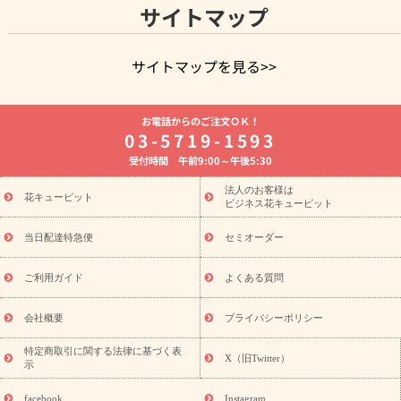
サイトマップ
サイトマップを見る>>
よく贈られる花
お祝いの花特集
誕生日フラワーギフト特集
お電話からのご注文ＯＫ！
8月の誕生花(トルコキキョウ)
開店・開業祝い
退職祝い
結
03-5719-1593
婚記念日
お供え・お悔やみ
お供え・お悔やみの花
四十九日
受付時間 午前9:00～午後5:30
法要以降に贈る花
通夜・葬儀に贈る花
胡蝶蘭・花鉢
プリザ
ーブドフラワー
季節のイベント
ひまわり ギフト・プレゼント
法人のお客様は
季節のイベント
花キューピット
特集
お盆 花（新盆・初盆）
お盆 花（新
ビジネス花キューピット
盆・初盆）
お盆 花（新盆・初盆）
お盆・お供え 花とセットギ
フト
お盆・お供え プリザーブドフラワー
ひまわり ギフト・プ
当日配達特急便
セミオーダー
レゼント特集
夏の花贈り・お中元・暑中見舞い 花のギフト特集
敬老の日におくる花ギフト・プレゼント特集
敬老の日におくる
ご利用ガイド
よくある質問
花ギフト・プレゼント特集
敬老の日 花のおすすめランキング
敬
老の日 花鉢植えのギフト・プレゼント特集
敬老の日 花とセットギ
会社概要
プライバシーポリシー
フト・プレゼント特集
敬老の日の花 全てのギフト一覧
キャン
ペーン
映画『ウォーターガーディアンズ』コラボキャンペーン
特定商取引に関する法律に基づく表
X（旧Twitter）
示
誕生日の花を探す
「きょう誕生日なんです」キャンペーン
誕生日フラワーギフト
誕生日フラワーギフト特集
誕生日フラワ
facebook
Instagram