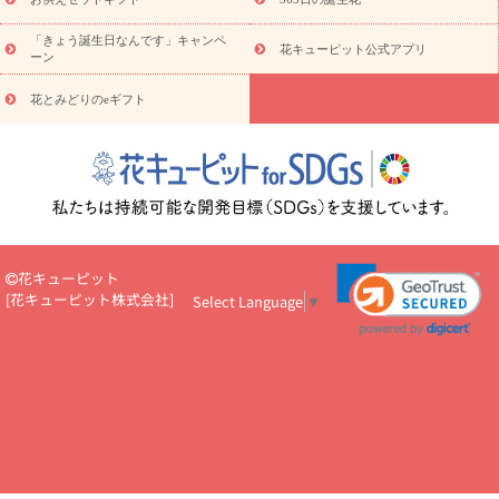
お祝い
お祝い・
3000円～
お祝い・
4000円～
お祝い・
5000円～
お祝い・
7000円～
お祝い・
10000円～
お供え・お
「きょう誕生日なんです」キャンペ
花キューピット公式アプリ
ーン
悔やみ
お供え・お悔やみ・
3000円～
お供え・お悔やみ・
5000
円～
お供え・お悔やみ・
7000円～
お供え・お悔やみ・
10000
花とみどりのeギフト
読み物
円～
注目されている記事
365日の誕生花カレンダー
開店・開業祝
いのマナー
定年退職祝いのマナー
お祝いを贈るときのマナー・
ルール
花キューピットのお祝いコラム一覧
誕生日のお花を「色
彩心理学」で選ぶ方法
結婚祝いの予算相場
出産祝いお役立ち情
報
転職祝いのマナー基礎知識
ペットのお祝いワンポイントアド
バイス
スタンド花（フラスタ）のマナー
お見舞いのマナーとル
花キューピット
ール
新築引っ越し祝いコラム
お祝い花のマナー総まとめ
職
[
花キューピット株式会社
]
Select Language
▼
場上司や先輩へ贈るお祝い花の正解は？
開店祝いの花 選び方ガイ
ド（早見表あり）
お供えを贈るときのマナー・ルール
花キューピットのお供え・
お悔やみ・仏花コラム一覧
花キューピットの仏花のルール・マナ
ーQ&A
ペットの供花の基礎知識とペットロスを癒す向き合い方
一周忌のマナー
四十九日の基礎知識
お盆のルール・マナー
お彼岸のルール・マナー
キリスト教のお葬式の流れ【マナー基礎
知識】
お供え花のマナー総まとめ
仏花の選び方ガイド（早見表
あり)
花キューピット×専門家
CO2排出量削減 / SDGsを考える