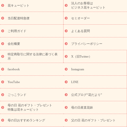
ーブドフラワー
季節のイベント
ひまわり ギフト・プレゼント
法人のお客様は
季節のイベント
花キューピット
特集
お盆 花（新盆・初盆）
お盆 花（新
ビジネス花キューピット
盆・初盆）
お盆 花（新盆・初盆）
お盆・お供え 花とセットギ
フト
お盆・お供え プリザーブドフラワー
ひまわり ギフト・プ
当日配達特急便
セミオーダー
レゼント特集
夏の花贈り・お中元・暑中見舞い 花のギフト特集
敬老の日におくる花ギフト・プレゼント特集
敬老の日におくる
ご利用ガイド
よくある質問
花ギフト・プレゼント特集
敬老の日 花のおすすめランキング
敬
老の日 花鉢植えのギフト・プレゼント特集
敬老の日 花とセットギ
会社概要
プライバシーポリシー
フト・プレゼント特集
敬老の日の花 全てのギフト一覧
キャン
ペーン
映画『ウォーターガーディアンズ』コラボキャンペーン
特定商取引に関する法律に基づく表
X（旧Twitter）
示
誕生日の花を探す
「きょう誕生日なんです」キャンペーン
誕生日フラワーギフト
誕生日フラワーギフト特集
誕生日フラワ
facebook
Instagram
ーギフト商品一覧
バラ
ユリ
トルコキキョウ
8月の誕生花
(トルコキキョウ)
9月の誕生花(リンドウ)
誕生日セットギフト
YouTube
LINE
用途か
キャンペーン
「きょう誕生日なんです」キャンペーン
ら探す
お祝いの花特集
当日配達特急便
お祝い商品一覧
お
ごっこランド
公式ブログ“花だより”
祝い
開店・開業祝い
新築・引っ越し祝い
退職祝い
結婚記
念日
結婚祝い
出産祝い
退院祝い・快気祝い
還暦祝い・長
母の日 花のギフト・プレゼント
母の日産直花鉢
特集は花キューピット
寿祝い
プチギフト
ペットのお祝いフラワー
お中元・暑中見
舞い
敬老の日
お供え・お悔やみ
当日配達特急便 お供え
お
母の日おすすめランキング
父の日 花のギフト・プレゼント
供え・お悔やみ商品一覧
お供え・お悔やみの花
四十九日法要以