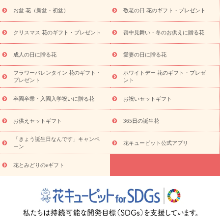
降に贈る花
通夜・葬儀に贈る花
お供え お花とセットギフト
お盆 花（新盆・初盆）
敬老の日 花のギフト・プレゼント
お供え プリザーブドフラワー
ペットのお供えフラワー
お盆（新
盆・初盆）
その他
お祝い返し
お見舞い
お取り寄せギフト
ビジネス用
ご自宅用
観葉植物
ミディ胡蝶蘭
プリザーブ
クリスマス 花のギフト・プレゼント
喪中見舞い・冬のお供えに贈る花
スタイルから探す
ドフラワー
アレンジメント
花束
スタ
ンド花
お祝い
お供え・お悔やみ
胡蝶蘭
胡蝶蘭・花鉢
ミ
成人の日に贈る花
愛妻の日に贈る花
ディ胡蝶蘭・お祝い
ミディ胡蝶蘭・お供え
世界初の青色胡蝶蘭
フラワーバレンタイン 花のギフト・
ホワイトデー 花のギフト・プレゼ
観葉植物
観葉植物
産直多肉植物
プリザーブドフラワー
プレゼント
ント
お祝い
お供え・お悔やみ
花とセットギフト
セミオーダー
プチギフト（hanamore -ハナモア-）
花とみどりのeギフト
花
卒園卒業・入園入学祝いに贈る花
お祝いセットギフト
キューピットのeGfit
カラー
ピンク
イエローオレンジ
レッ
予算から探す
ド
お花の種類
バラ
ユリ
トルコキキョウ
お供えセットギフト
365日の誕生花
お祝い
お祝い・
3000円～
お祝い・
4000円～
お祝い・
5000円～
お祝い・
7000円～
お祝い・
10000円～
お供え・お
「きょう誕生日なんです」キャンペ
花キューピット公式アプリ
ーン
悔やみ
お供え・お悔やみ・
3000円～
お供え・お悔やみ・
5000
円～
お供え・お悔やみ・
7000円～
お供え・お悔やみ・
10000
花とみどりのeギフト
読み物
円～
注目されている記事
365日の誕生花カレンダー
開店・開業祝
いのマナー
定年退職祝いのマナー
お祝いを贈るときのマナー・
ルール
花キューピットのお祝いコラム一覧
誕生日のお花を「色
彩心理学」で選ぶ方法
結婚祝いの予算相場
出産祝いお役立ち情