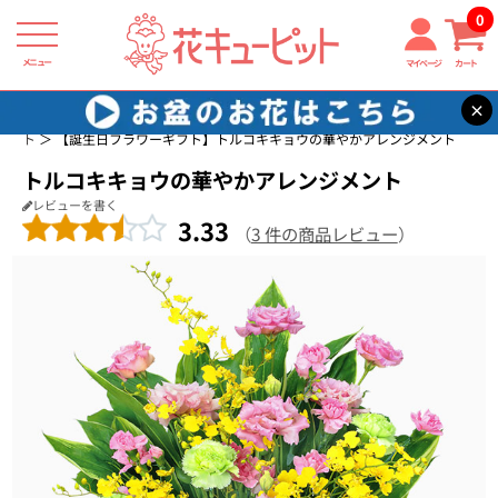
0
メニュー
マイページ
カート
×
花キューピット
誕生日に贈る花・花束・アレンジメントのフラワーギフ
ト
【誕生日フラワーギフト】トルコキキョウの華やかアレンジメント
トルコキキョウの華やかアレンジメント
レビューを書く
3.33
（
3 件の商品レビュー
）