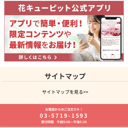
サイトマップ
サイトマップを見る>>
よく贈られる花
お祝いの花特集
誕生日フラワーギフト特集
お電話からのご注文ＯＫ！
8月の誕生花(トルコキキョウ)
開店・開業祝い
退職祝い
結
03-5719-1593
婚記念日
お供え・お悔やみ
お供え・お悔やみの花
四十九日
受付時間 午前9:00～午後5:30
法要以降に贈る花
通夜・葬儀に贈る花
胡蝶蘭・花鉢
プリザ