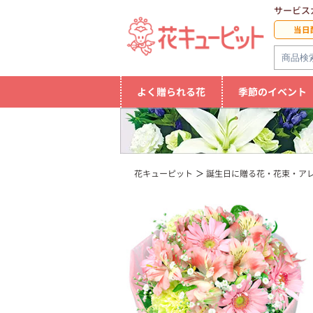
サービス
当日
よく贈られる花
季節のイベント
花キューピット
誕生日に贈る花・花束・ア