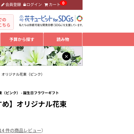
0
会員登録
ログイン
カート
。
での
こちら
予算から探す
読み物
×
】オリジナル花束（ピンク）
（ピンク） - 誕生日フラワーギフト
すめ】オリジナル花束
14 件の商品レビュー
）