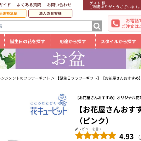
ゲスト 様
ガイド
よくある質問
お問い合わせ
ご利用ありがとうございます
配達特急便
法人のお客様
お電話
ご注文は
誕生日の花を探す
用途から探す
スタイルから探す
レンジメントのフラワーギフト
【誕生日フラワーギフト】【お花屋さんおすすめ
【お花屋さんおすすめ】オリジナル花束
【お花屋さんおす
（ピンク）
レビューを書く
4.93
（