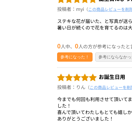
投稿者：myi
（
この商品レビューを削
ステキな花が届いた、と写真が送
暑い日が続くので花を育てるのは
0
0
人中、
人の方が参考になったと
参考になった！
参考にならなかっ
お誕生日用
投稿者：りん
（
この商品レビューを削
今までも何回も利用させて頂いて
した！
喜んで頂いてわたしもとても嬉し
ありがとうございました！