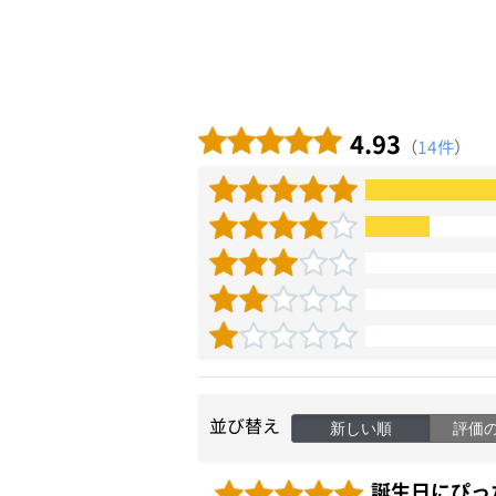
4.93
（
14件
）
並び替え
新しい順
評価
誕生日にぴっ