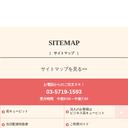
SITEMAP
サイトマップ
サイトマップを見る>>
よく贈られる花
お祝い
誕生日フラワーギフト特集
8月の誕
お電話からのご注文ＯＫ！
生花(トルコキキョウ)
開店・開業祝い
退職祝い
結婚記念日
お
03-5719-1593
供え・お悔やみ
お供え・お悔やみの花
四十九日法要以降に贈る花
受付時間 午前9:00～午後7:00
通夜・葬儀に贈る花
胡蝶蘭・花鉢
プリザーブドフラワー
季節
のイベント
ひまわり ギフト・プレゼント特集
お盆 花（新盆・初
法人のお客様は
▲
花キューピット
季節のイベント
盆）
お盆 花（新盆・初盆）
お盆 花（新盆・
ビジネス花キューピット
初盆）
お盆・お供え 花とセットギフト
お盆・お供え プリザーブ
当日配達特急便
ご利用ガイド
ドフラワー
ひまわり ギフト・プレゼント特集
夏の花贈り・お中