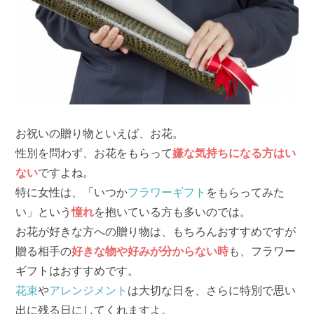
お祝いの贈り物といえば、お花。
性別を問わず、お花をもらって
嫌な気持ちになる方はい
ない
ですよね。
特に女性は、「いつか
フラワーギフト
をもらってみた
い」という
憧れ
を抱いている方も多いのでは。
お花が好きな方への贈り物は、もちろんおすすめですが
贈る相手の
好きな物や好みが分からない時
も、フラワー
ギフトはおすすめです。
花束
や
アレンジメント
は大切な日を、さらに特別で思い
出に残る日にしてくれますよ。