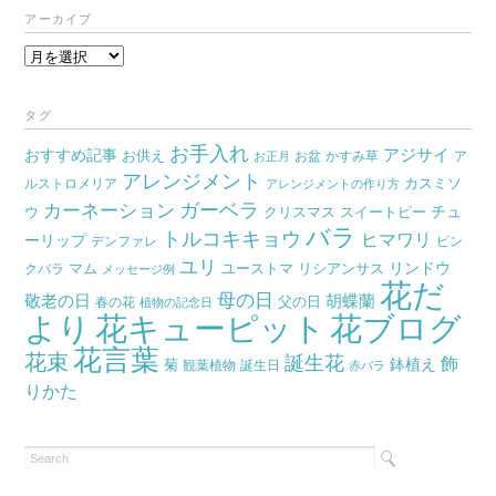
アーカイブ
ア
ー
カ
タグ
イ
お手入れ
おすすめ記事
アジサイ
お供え
お盆
かすみ草
ア
ブ
お正月
アレンジメント
カスミソ
ルストロメリア
アレンジメントの作り方
ガーベラ
カーネーション
チュ
ウ
クリスマス
スイートピー
バラ
トルコキキョウ
ヒマワリ
ーリップ
デンファレ
ピン
ユリ
リンドウ
マム
ユーストマ
リシアンサス
クバラ
メッセージ例
花だ
母の日
胡蝶蘭
敬老の日
父の日
春の花
植物の記念日
より
花キューピット
花ブログ
花言葉
花束
誕生花
飾
鉢植え
菊
観葉植物
誕生日
赤バラ
りかた