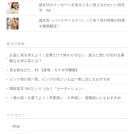
誕生日のメッセージを送るときに使えるかわいい顔文
字・AA
誕生色（バースデーカラー）って何？色や性格の特徴
を徹底解説！
最近の投稿
お盆に花を供えよう｜定番だけで終わらせない、故人に想いが伝わる素
敵なお供え花とは？
花を創るひと。#1 【産地：モテギ洋蘭園】
ピンク色の花一覧。ピンクの花といえば？推し活にもおすすめ
開架宣言 Vol.3_いとうみく『カーネーション』
＜春の花＞を愛でよう｜卒業祝い・入学祝い・退職祝いにもおすすめ
カテゴリー
blog