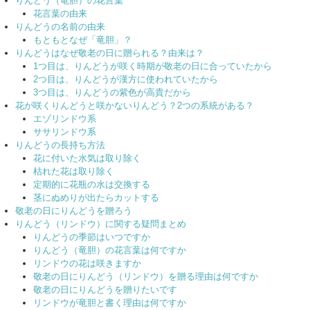
りんどう（竜胆）の花言葉
花言葉の由来
りんどうの名前の由来
もともとなぜ「竜胆」？
りんどうはなぜ敬老の日に贈られる？由来は？
1つ目は、りんどうが咲く時期が敬老の日に合っていたから
2つ目は、りんどうが漢方に使われていたから
3つ目は、りんどうの紫色が高貴だから
花が咲くりんどうと咲かないりんどう？2つの系統がある？
エゾリンドウ系
ササリンドウ系
りんどうの長持ち方法
花に付いた水気は取り除く
枯れた花は取り除く
定期的に花瓶の水は交換する
茎にぬめりが出たらカットする
敬老の日にりんどうを贈ろう
りんどう（リンドウ）に関する疑問まとめ
りんどうの季節はいつですか
りんどう（竜胆）の花言葉は何ですか
リンドウの花は咲きますか
敬老の日にりんどう（リンドウ）を贈る理由は何ですか
敬老の日にりんどうを贈りたいです
リンドウが竜胆と書く理由は何ですか