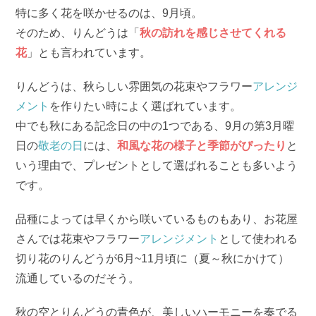
特に多く花を咲かせるのは、9月頃。
そのため、りんどうは「
秋の訪れを感じさせてくれる
花
」とも言われています。
りんどうは、秋らしい雰囲気の花束やフラワー
アレンジ
メント
を作りたい時によく選ばれています。
中でも秋にある記念日の中の1つである、9月の第3月曜
日の
敬老の日
には、
和風な花の様子と季節がぴったり
と
いう理由で、プレゼントとして選ばれることも多いよう
です。
品種によっては早くから咲いているものもあり、お花屋
さんでは花束やフラワー
アレンジメント
として使われる
切り花のりんどうが6月~11月頃に（夏～秋にかけて）
流通しているのだそう。
秋の空とりんどうの青色が、美しいハーモニーを奏でる