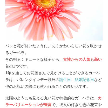
パッと花が開いたように、丸くかわいらしい花を咲かせ
るガーベラ。
その明るくキュートな様子から、
女性からの人気も高い
花の1つです。
1年を通してお花屋さんで見かけることができるガーベ
ラは、バレンタインデー以外の
誕生日
、
結婚記念日
など
他のお祝いの際にも使われることの多い花です。
太陽のようにも見える丸い花が特徴的なガーベラは、
カ
ラーバリエーションが豊富
で、彼女の好きな色の花束や