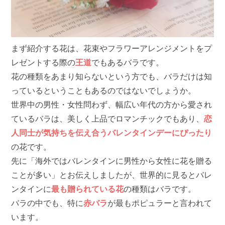
まず紹介する花は、花束やフラワーアレンジメントをプ
レゼントする際の
王道
でもあるバラです。
花の種類をあまり知らないという方でも、バラだけは知
っているということもあるのではないでしょうか。
世界中の男性・女性問わず、幅広い年代の方から愛され
ているバラは、美しく上品でロマンチックでもあり、
恋
人同士が気持ちを伝え合うバレンタインデーにぴったり
の花です。
先に「海外ではバレンタインに男性から女性に花を贈る
ことが多い」とお伝えしましたが、世界的に見るとバレ
ンタインに
最も贈られている花
の種類はバラです。
バラの中でも、特に
赤バラ
が最もポピュラーと言われて
います。