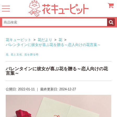
カート
花キューピット
>
花だより
>
花
>
バレンタインに彼女が喜ぶ花を贈る～恋人向けの花言葉～
花
,
花と文化
,
花を贈る時
バレンタインに彼女が喜ぶ花を贈る～恋人向けの花
言葉～
公開日:
2022-01-11
｜
最終更新日:
2024-12-27