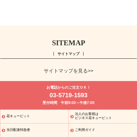
SITEMAP
サイトマップ
サイトマップを見る>>
よく贈られる花
お祝い
誕生日フラワーギフト特集
8月の誕
お電話からのご注文ＯＫ！
生花(トルコキキョウ)
開店・開業祝い
退職祝い
結婚記念日
お
03-5719-1593
供え・お悔やみ
お供え・お悔やみの花
四十九日法要以降に贈る花
受付時間 午前9:00～午後7:00
通夜・葬儀に贈る花
胡蝶蘭・花鉢
プリザーブドフラワー
季節
のイベント
ひまわり ギフト・プレゼント特集
お盆 花（新盆・初
法人のお客様は
花キューピット
季節のイベント
盆）
お盆 花（新盆・初盆）
お盆 花（新盆・
ビジネス花キューピット
初盆）
お盆・お供え 花とセットギフト
お盆・お供え プリザーブ
当日配達特急便
ご利用ガイド
ドフラワー
ひまわり ギフト・プレゼント特集
夏の花贈り・お中