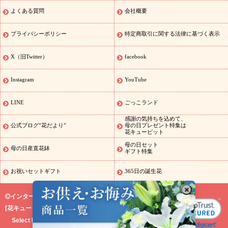
元・暑中見舞い 花のギフト特集
敬老の日におくる花ギフト・プレ
ゼント特集
敬老の日におくる花ギフト・プレゼント特集
敬老の日
よくある質問
会社概要
花のおすすめランキング
敬老の日 花鉢植えのギフト・プレゼント
特集
敬老の日 花とセットギフト・プレゼント特集
敬老の日の花
プライバシーポリシー
特定商取引に関する法律に基づく表示
全てのギフト一覧
キャンペーン
映画『ウォーターガーディアン
ズ』コラボキャンペーン
「きょう誕生日なんです」キャンペーン
X（旧Twitter）
facebook
誕生日の花を探す
誕生日フラワーギフト
誕生日フラワーギフ
ト
誕生日フラワーギフト商品一覧
バラ
ユリ
トルコキキョウ
Instagram
YouTube
8月の誕生花(トルコキキョウ)
9月の誕生花(リンドウ)
誕生日セッ
トギフト
キャンペーン
「きょう誕生日なんです」キャンペーン
LINE
ごっこランド
用途から探す
お祝いの花特集
当日配達特急便
お祝い商品一覧
感謝の気持ちを込めて、
お祝い
開店・開業祝い
新築・引っ越し祝い
退職祝い
結婚記
公式ブログ“花だより”
母の日プレゼント特集は
花キューピット
念日
結婚祝い
出産祝い
退院祝い・快気祝い
還暦祝い・長寿祝
い
プチギフト
ペットのお祝いフラワー
お中元・暑中見舞い
敬
母の日セット
母の日産直花鉢
ギフト特集
老の日
お供え・お悔やみの花
当日配達特急便 お供え
お供え・
お悔やみ商品一覧
お供え・お悔やみの花
四十九日法要以降に贈る
お祝いセットギフト
365日の誕生花
花
通夜・葬儀に贈る花
お供え お花とセットギフト
お供え プリ
ザーブドフラワー
ペットのお供えフラワー
お盆（新盆・初盆）
インターネット花キューピット
その他
お祝い返し
お見舞い
お取り寄せギフト
ビジネス用
ご
[
花キューピット株式会社
]
スタイ
自宅用
観葉植物
ミディ胡蝶蘭
プリザーブドフラワー
Select Language
▼
ルから探す
アレンジメント
花束
スタンド花
お祝い
お供