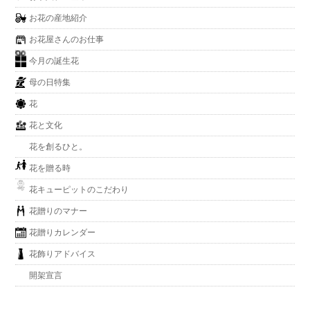
お花の産地紹介
お花屋さんのお仕事
今月の誕生花
母の日特集
花
花と文化
花を創るひと。
花を贈る時
花キューピットのこだわり
花贈りのマナー
花贈りカレンダー
花飾りアドバイス
開架宣言