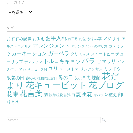
アーカイブ
ア
ー
カ
タグ
イ
お手入れ
おすすめ記事
アジサイ
お供え
お盆
かすみ草
ア
ブ
お正月
アレンジメント
カスミソ
ルストロメリア
アレンジメントの作り方
ガーベラ
カーネーション
チュ
ウ
クリスマス
スイートピー
バラ
トルコキキョウ
ヒマワリ
ーリップ
デンファレ
ピン
ユリ
リンドウ
マム
ユーストマ
リシアンサス
クバラ
メッセージ例
花だ
母の日
胡蝶蘭
敬老の日
父の日
春の花
植物の記念日
より
花キューピット
花ブログ
花言葉
花束
誕生花
飾
鉢植え
菊
観葉植物
誕生日
赤バラ
りかた