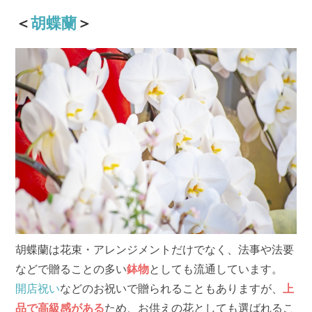
＜
胡蝶蘭
＞
胡蝶蘭は花束・アレンジメントだけでなく、法事や法要
などで贈ることの多い
鉢物
としても流通しています。
開店祝い
などのお祝いで贈られることもありますが、
上
品で高級感がある
ため、お供えの花としても選ばれるこ