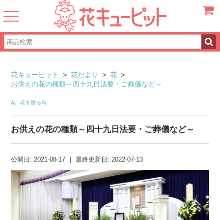
カート
花キューピット
>
花だより
>
花
>
お供えの花の種類～四十九日法要・ご葬儀など～
花
,
花を贈る時
お供えの花の種類～四十九日法要・ご葬儀など～
公開日:
2021-08-17
｜
最終更新日:
2022-07-13