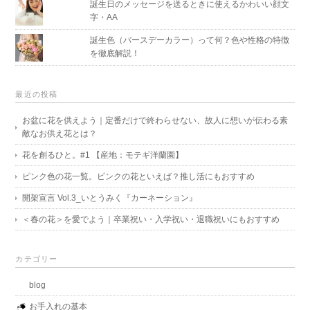
誕生日のメッセージを送るときに使えるかわいい顔文
字・AA
誕生色（バースデーカラー）って何？色や性格の特徴
を徹底解説！
最近の投稿
お盆に花を供えよう｜定番だけで終わらせない、故人に想いが伝わる素
敵なお供え花とは？
花を創るひと。#1 【産地：モテギ洋蘭園】
ピンク色の花一覧。ピンクの花といえば？推し活にもおすすめ
開架宣言 Vol.3_いとうみく『カーネーション』
＜春の花＞を愛でよう｜卒業祝い・入学祝い・退職祝いにもおすすめ
カテゴリー
blog
お手入れの基本