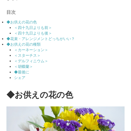
目次
◆お供えの花の色
＜四十九日よりも前＞
＜四十九日よりも後＞
◆花束・アレンジメントどっちがいい？
◆お供えの花の種類
＜カーネーション＞
＜スターチス＞
＜デルフィニウム＞
＜胡蝶蘭＞
◆最後に
シェア
◆お供えの花の色