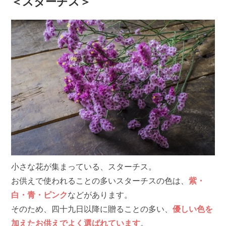
＜スターチス＞
小さな花が集まっている、スターチス。
お供えで使われることの多いスターチスの色は、
紫・
白・青・ピンク
などがあります。
そのため、四十九日以降に贈ることの多い、
優しい色を
加えたお供えでよく選ばれています
。