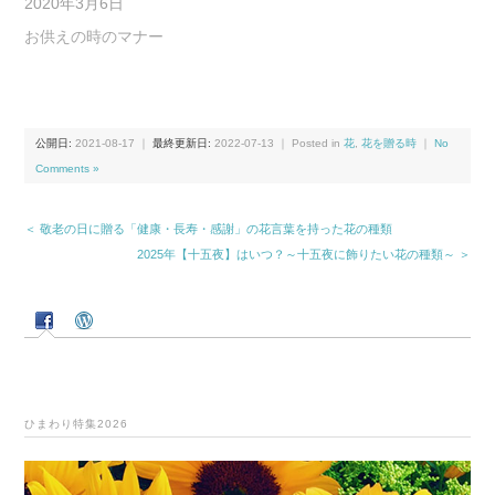
2020年3月6日
お供えの時のマナー
公開日:
2021-08-17
｜
最終更新日:
2022-07-13
｜ Posted in
花
,
花を贈る時
｜
No
Comments »
＜ 敬老の日に贈る「健康・長寿・感謝」の花言葉を持った花の種類
2025年【十五夜】はいつ？～十五夜に飾りたい花の種類～ ＞
ひまわり特集2026