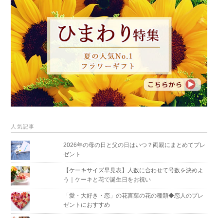
人気記事
2026年の母の日と父の日はいつ？両親にまとめてプレ
ゼント
【ケーキサイズ早見表】人数に合わせて号数を決めよ
う｜ケーキと花で誕生日をお祝い
「愛・大好き・恋」の花言葉の花の種類◆恋人のプレ
ゼントにおすすめ