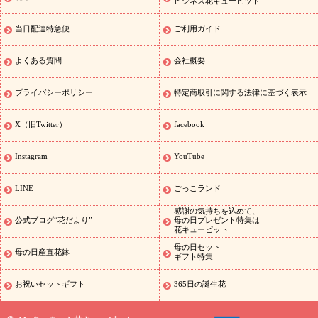
季節のイベント
盆）
お盆 花（新盆・初盆）
お盆 花（新盆・
ビジネス花キューピット
初盆）
お盆・お供え 花とセットギフト
お盆・お供え プリザーブ
当日配達特急便
ご利用ガイド
ドフラワー
ひまわり ギフト・プレゼント特集
夏の花贈り・お中
元・暑中見舞い 花のギフト特集
敬老の日におくる花ギフト・プレ
ゼント特集
敬老の日におくる花ギフト・プレゼント特集
敬老の日
よくある質問
会社概要
花のおすすめランキング
敬老の日 花鉢植えのギフト・プレゼント
特集
敬老の日 花とセットギフト・プレゼント特集
敬老の日の花
プライバシーポリシー
特定商取引に関する法律に基づく表示
全てのギフト一覧
キャンペーン
映画『ウォーターガーディアン
ズ』コラボキャンペーン
「きょう誕生日なんです」キャンペーン
X（旧Twitter）
facebook
誕生日の花を探す
誕生日フラワーギフト
誕生日フラワーギフ
ト
誕生日フラワーギフト商品一覧
バラ
ユリ
トルコキキョウ
Instagram
YouTube
8月の誕生花(トルコキキョウ)
9月の誕生花(リンドウ)
誕生日セッ
トギフト
キャンペーン
「きょう誕生日なんです」キャンペーン
LINE
ごっこランド
用途から探す
お祝いの花特集
当日配達特急便
お祝い商品一覧
感謝の気持ちを込めて、
お祝い
開店・開業祝い
新築・引っ越し祝い
退職祝い
結婚記
公式ブログ“花だより”
母の日プレゼント特集は
花キューピット
念日
結婚祝い
出産祝い
退院祝い・快気祝い
還暦祝い・長寿祝
い
プチギフト
ペットのお祝いフラワー
お中元・暑中見舞い
敬
母の日セット
母の日産直花鉢
ギフト特集
老の日
お供え・お悔やみの花
当日配達特急便 お供え
お供え・
お悔やみ商品一覧
お供え・お悔やみの花
四十九日法要以降に贈る
お祝いセットギフト
365日の誕生花
花
通夜・葬儀に贈る花
お供え お花とセットギフト
お供え プリ
ザーブドフラワー
ペットのお供えフラワー
お盆（新盆・初盆）