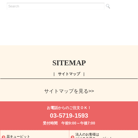
SITEMAP
サイトマップ
サイトマップを見る>>
よく贈られる花
お祝い
誕生日フラワーギフト特集
8月の誕
お電話からのご注文ＯＫ！
生花(トルコキキョウ)
開店・開業祝い
退職祝い
結婚記念日
お
03-5719-1593
供え・お悔やみ
お供え・お悔やみの花
四十九日法要以降に贈る花
受付時間 午前9:00～午後7:00
通夜・葬儀に贈る花
胡蝶蘭・花鉢
プリザーブドフラワー
季節
のイベント
ひまわり ギフト・プレゼント特集
お盆 花（新盆・初
法人のお客様は
花キューピット