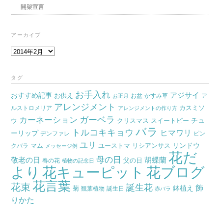
開架宣言
アーカイブ
ア
ー
カ
タグ
イ
お手入れ
おすすめ記事
アジサイ
お供え
お盆
かすみ草
ア
ブ
お正月
アレンジメント
カスミソ
ルストロメリア
アレンジメントの作り方
ガーベラ
カーネーション
チュ
ウ
クリスマス
スイートピー
バラ
トルコキキョウ
ヒマワリ
ーリップ
デンファレ
ピン
ユリ
リンドウ
マム
ユーストマ
リシアンサス
クバラ
メッセージ例
花だ
母の日
胡蝶蘭
敬老の日
父の日
春の花
植物の記念日
より
花キューピット
花ブログ
花言葉
花束
誕生花
飾
鉢植え
菊
観葉植物
誕生日
赤バラ
りかた