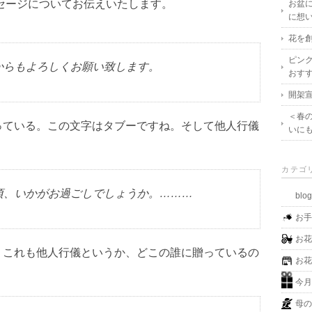
セージについてお伝えいたします。
お盆
に想
花を創
ピン
からもよろしくお願い致します。
おす
開架宣
＜春
っている。この文字はタブーですね。そして他人行儀
いに
カテゴ
頃、いかがお過ごしでしょうか。………
blo
お
お
。これも他人行儀というか、どこの誰に贈っているの
お
今
母