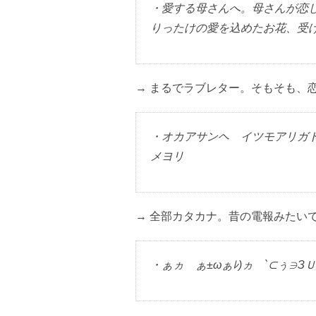
・愛する母さんへ。母さんが恋
りったけの愛を込めたお花、受
→ まるでラブレター。そもそも、
・オカアサンヘ イツモアリガ
メヨリ
→ 全部カタカナ。昔の電報みたい
・ぁヵゝぁ±ωぁﾚ)ヵゞ`⊂ぅ∋ЗＵ