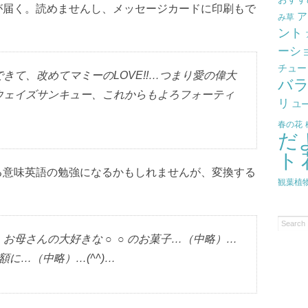
ブ
が届く。読めませんし、メッセージカードに印刷もで
ア
み草
ント
ーシ
チュー
きて、改めてマミーのLOVE!!…つまり愛の偉大
バ
ウェイズサンキュー、これからもよろフォーティ
リ
ユ
春の花
だ
ト
る意味英語の勉強になるかもしれませんが、変換する
観葉植
お母さんの大好きな ○ ○ のお菓子…（中略）…
に…（中略）…(^^)…