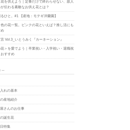
に花を供えよう｜定番だけで終わらせない、故人
いが伝わる素敵なお供え花とは？
るひと。#1 【産地：モテギ洋蘭園】
ク色の花一覧。ピンクの花といえば？推し活にも
すめ
言 Vol.3_いとうみく『カーネーション』
の花＞を愛でよう｜卒業祝い・入学祝い・退職祝
もおすすめ
リー
g
手入れの基本
花の産地紹介
花屋さんのお仕事
月の誕生花
の日特集