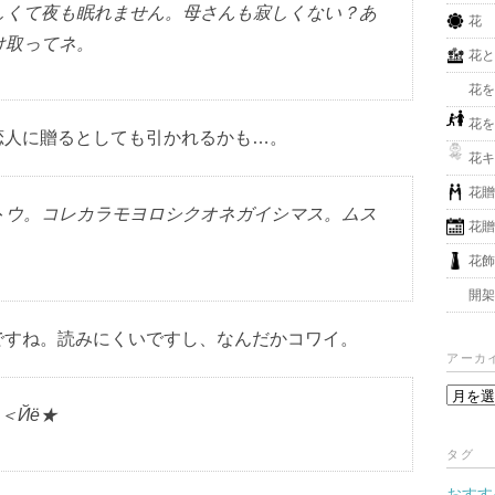
しくて夜も眠れません。母さんも寂しくない？あ
花
け取ってネ。
花
花
花
恋人に贈るとしても引かれるかも…。
花
花
トウ。コレカラモヨロシクオネガイシマス。ムス
花
花
開
ですね。読みにくいですし、なんだかコワイ。
アーカ
ア
＜Йё★
ー
カ
タグ
イ
おすす