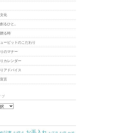
と文化
を創るひと。
を贈る時
キューピットのこだわり
贈りのマナー
贈りカレンダー
飾りアドバイス
架宣言
イブ
お手入れ
め記事
お供え
お盆
かす
お正月