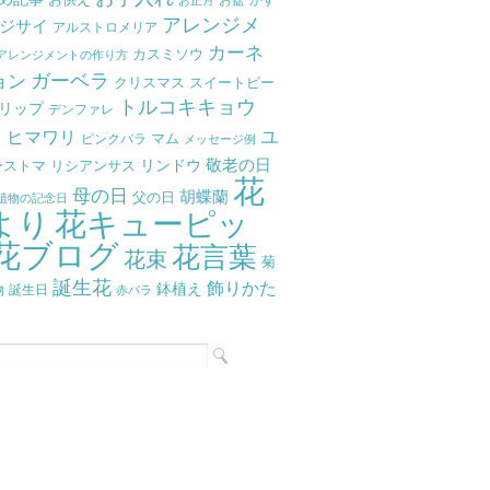
アレンジメ
ジサイ
アルストロメリア
カーネ
カスミソウ
アレンジメントの作り方
ガーベラ
ョン
クリスマス
スイートピー
トルコキキョウ
リップ
デンファレ
ラ
ユ
ヒマワリ
マム
ピンクバラ
メッセージ例
リンドウ
敬老の日
ーストマ
リシアンサス
花
母の日
胡蝶蘭
父の日
植物の記念日
より
花キューピッ
花ブログ
花言葉
花束
菊
誕生花
飾りかた
鉢植え
物
誕生日
赤バラ