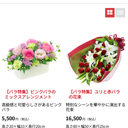
【バラ特集】ピンクバラの
【バラ特集】ユリと赤バラ
ミックスアレンジメント
の花束
高級感と可愛らしさがあるピンク
特別なシーンを華やかに演出する
バラ
花束
5,500
16,500
円（税込）
円（税込）
高さ20×幅33×奥行20cm
高さ80×幅50×奥行25cm