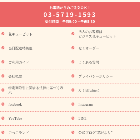
よく贈られる花
お祝いの花特集
誕生日フラワーギフト特集
お電話からのご注文ＯＫ！
8月の誕生花(トルコキキョウ)
開店・開業祝い
退職祝い
結
03-5719-1593
婚記念日
お供え・お悔やみ
お供え・お悔やみの花
四十九日
受付時間 午前9:00～午後5:30
法要以降に贈る花
通夜・葬儀に贈る花
胡蝶蘭・花鉢
プリザ
ーブドフラワー
季節のイベント
ひまわり ギフト・プレゼント
法人のお客様は
季節のイベント
花キューピット
特集
お盆 花（新盆・初盆）
お盆 花（新
ビジネス花キューピット
盆・初盆）
お盆 花（新盆・初盆）
お盆・お供え 花とセットギ
フト
お盆・お供え プリザーブドフラワー
ひまわり ギフト・プ
当日配達特急便
セミオーダー
レゼント特集
夏の花贈り・お中元・暑中見舞い 花のギフト特集
敬老の日におくる花ギフト・プレゼント特集
敬老の日におくる
ご利用ガイド
よくある質問
花ギフト・プレゼント特集
敬老の日 花のおすすめランキング
敬
老の日 花鉢植えのギフト・プレゼント特集
敬老の日 花とセットギ
会社概要
プライバシーポリシー
フト・プレゼント特集
敬老の日の花 全てのギフト一覧
キャン
誕生日の花を
特定商取引に関する法律に基づく表
ペーン
「きょう誕生日なんです」キャンペーン
X（旧Twitter）
示
探す
誕生日フラワーギフト
誕生日フラワーギフト特集
誕生
日フラワーギフト商品一覧
バラ
ユリ
トルコキキョウ
8月の
facebook
Instagram
誕生花(トルコキキョウ)
9月の誕生花(リンドウ)
誕生日セット
ギフト
キャンペーン
「きょう誕生日なんです」キャンペーン
YouTube
LINE
用途から探す
お祝いの花特集
当日配達特急便
お祝い商品
一覧
お祝い
開店・開業祝い
新築・引っ越し祝い
退職祝い
ごっこランド
公式ブログ“花だより”
結婚記念日
結婚祝い
出産祝い
退院祝い・快気祝い
還暦