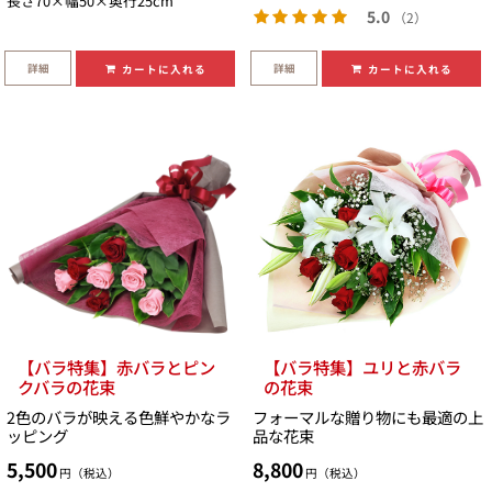
長さ70×幅50×奥行25cm
5.0
（2）
詳細
詳細
カートに入れる
カートに入れる
【バラ特集】赤バラとピン
【バラ特集】ユリと赤バラ
クバラの花束
の花束
2色のバラが映える色鮮やかなラ
フォーマルな贈り物にも最適の上
ッピング
品な花束
5,500
8,800
円（税込）
円（税込）