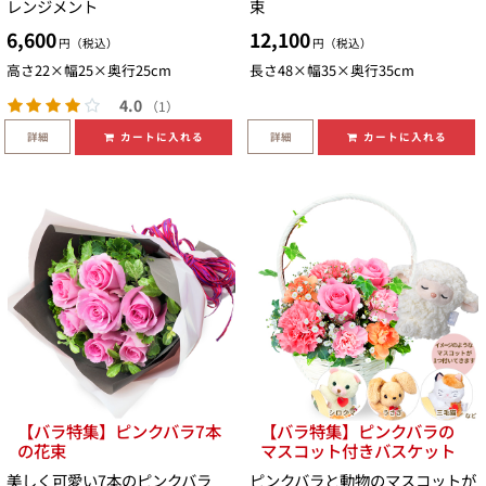
レンジメント
束
6,600
12,100
円（税込）
円（税込）
高さ22×幅25×奥行25cm
長さ48×幅35×奥行35cm
4.0
（1）
詳細
詳細
カートに入れる
カートに入れる
【バラ特集】ピンクバラ7本
【バラ特集】ピンクバラの
の花束
マスコット付きバスケット
美しく可愛い7本のピンクバラ
ピンクバラと動物のマスコットが