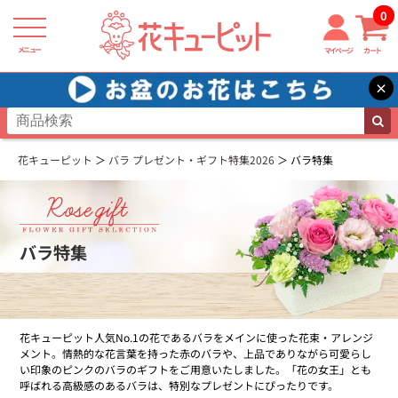
0
メニュー
マイページ
カート
×
花キューピット
バラ プレゼント・ギフト特集2026
バラ特集
バラ特集
花キューピット人気No.1の花であるバラをメインに使った花束・アレンジ
メント。情熱的な花言葉を持った赤のバラや、上品でありながら可愛らし
い印象のピンクのバラのギフトをご用意いたしました。「花の女王」とも
呼ばれる高級感のあるバラは、特別なプレゼントにぴったりです。