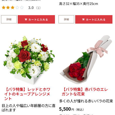
高さ32×幅35×奥行25cm
3.0
（1）
詳細
詳細
カートに入れる
カートに入れる
【バラ特集】レッドとホワ
【バラ特集】赤バラのエレ
イトのキューブアレンジメ
ガントな花束
ント
多くの人が憧れる赤いバラの花束
目上の人や幅広い年齢層の方に喜
5,500
ばれます
円（税込）