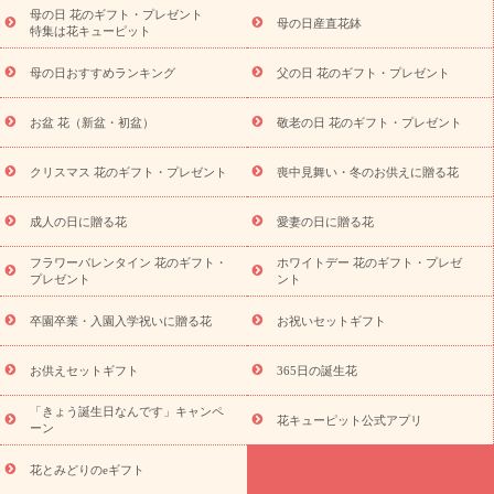
祝い・長寿祝い
プチギフト
ペットのお祝いフラワー
お中
母の日 花のギフト・プレゼント
母の日産直花鉢
特集は花キューピット
元・暑中見舞い
敬老の日
お供え・お悔やみ
当日配達特急便
お供え
お供え・お悔やみ商品一覧
お供え・お悔やみの花
四
母の日おすすめランキング
父の日 花のギフト・プレゼント
十九日法要以降に贈る花
通夜・葬儀に贈る花
お供え お花とセッ
トギフト
お供え プリザーブドフラワー
ペットのお供えフラワー
お盆 花（新盆・初盆）
敬老の日 花のギフト・プレゼント
お盆（新盆・初盆）
その他
お祝い返し
お見舞い
お取り
寄せギフト
ビジネス用
ご自宅用
観葉植物
ミディ胡蝶蘭
クリスマス 花のギフト・プレゼント
喪中見舞い・冬のお供えに贈る花
スタイルから探す
プリザーブドフラワー
アレンジメント
花束
スタンド花
お祝い
お供え・お悔やみ
胡蝶蘭
胡蝶
成人の日に贈る花
愛妻の日に贈る花
蘭・花鉢
ミディ胡蝶蘭・お祝い
ミディ胡蝶蘭・お供え
世界初
の青色胡蝶蘭
観葉植物
観葉植物
産直多肉植物
プリザーブ
フラワーバレンタイン 花のギフト・
ホワイトデー 花のギフト・プレゼ
ドフラワー
お祝い
お供え・お悔やみ
花とセットギフト
セ
プレゼント
ント
ミオーダー
プチギフト（hanamore -ハナモア-）
花とみどりの
eギフト
花キューピットのeGfit
カラー
ピンク
イエローオ
卒園卒業・入園入学祝いに贈る花
お祝いセットギフト
予
レンジ
レッド
お花の種類
バラ
ユリ
トルコキキョウ
算から探す
お祝い
お祝い・
3000円～
お祝い・
4000円～
お供えセットギフト
365日の誕生花
お祝い・
5000円～
お祝い・
7000円～
お祝い・
10000円～
「きょう誕生日なんです」キャンペ
お供え・お悔やみ
お供え・お悔やみ・
3000円～
お供え・お
花キューピット公式アプリ
ーン
悔やみ・
5000円～
お供え・お悔やみ・
7000円～
お供え・お悔
読み物
やみ・
10000円～
花とみどりのeギフト
注目されている記事
365日の誕生花カレンダー
開店・開業祝