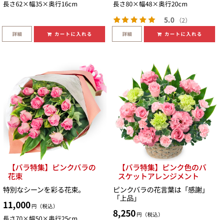
長さ62×幅35×奥行16cm
長さ80×幅48×奥行20cm
5.0
（2）
詳細
詳細
カートに入れる
カートに入れる
【バラ特集】ピンクバラの
【バラ特集】ピンク色のバ
花束
スケットアレンジメント
特別なシーンを彩る花束。
ピンクバラの花言葉は「感謝」
「上品」
11,000
円（税込）
8,250
円（税込）
長さ70×幅50×奥行25cm