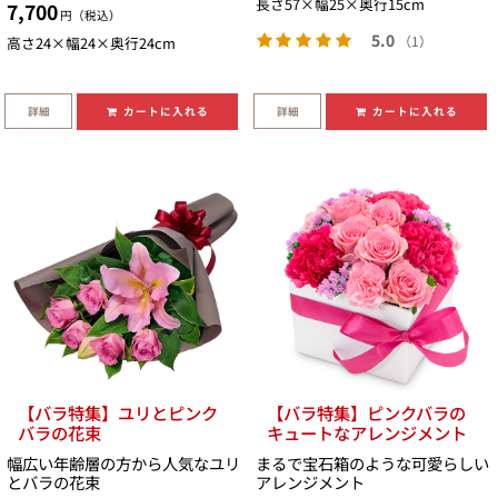
長さ57×幅25×奥行15cm
7,700
円（税込）
5.0
（1）
高さ24×幅24×奥行24cm
詳細
詳細
カートに入れる
カートに入れる
【バラ特集】ユリとピンク
【バラ特集】ピンクバラの
バラの花束
キュートなアレンジメント
幅広い年齢層の方から人気なユリ
まるで宝石箱のような可愛らしい
とバラの花束
アレンジメント