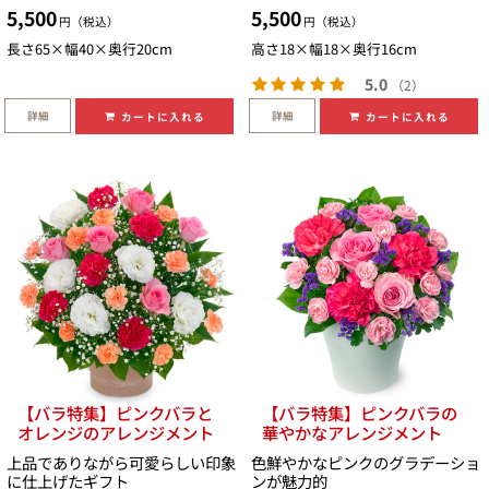
5,500
5,500
円（税込）
円（税込）
長さ65×幅40×奥行20cm
高さ18×幅18×奥行16cm
5.0
（2）
詳細
詳細
カートに入れる
カートに入れる
【バラ特集】ピンクバラと
【バラ特集】ピンクバラの
オレンジのアレンジメント
華やかなアレンジメント
上品でありながら可愛らしい印象
色鮮やかなピンクのグラデーショ
に仕上げたギフト
ンが魅力的