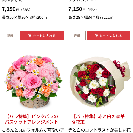
7,150
7,150
円（税込）
円（税込）
長さ55×幅36×奥行20cm
高さ28×幅34×奥行21cm
詳細
詳細
カートに入れる
カートに入れる
【バラ特集】ピンクバラの
【バラ特集】赤と白の豪華
バスケットアレンジメント
な花束
ころんと丸いフォルムが可愛いア
赤と白のコントラストが美しい花