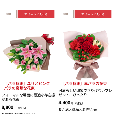
詳細
詳細
カートに入れる
カートに入れる
【バラ特集】ユリとピンク
【バラ特集】赤バラの花束
バラの豪華な花束
可愛らしい印象でさりげないプレ
ゼントにぴったり
フォーマルな場面に最適な存在感
がある花束
4,400
円（税込）
8,800
円（税込）
長さ35×幅30×奥行30cm