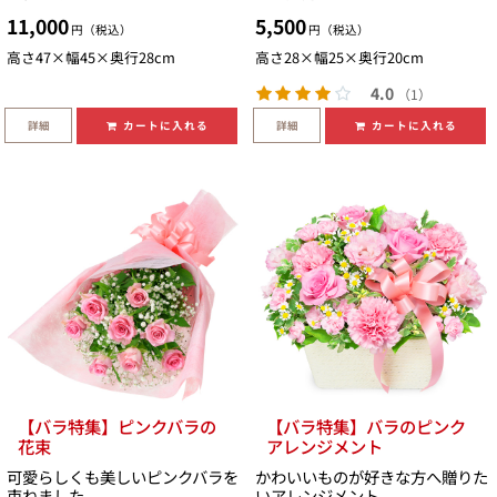
11,000
5,500
円（税込）
円（税込）
高さ47×幅45×奥行28cm
高さ28×幅25×奥行20cm
4.0
（1）
詳細
詳細
カートに入れる
カートに入れる
【バラ特集】ピンクバラの
【バラ特集】バラのピンク
花束
アレンジメント
可愛らしくも美しいピンクバラを
かわいいものが好きな方へ贈りた
束ねました
いアレンジメント