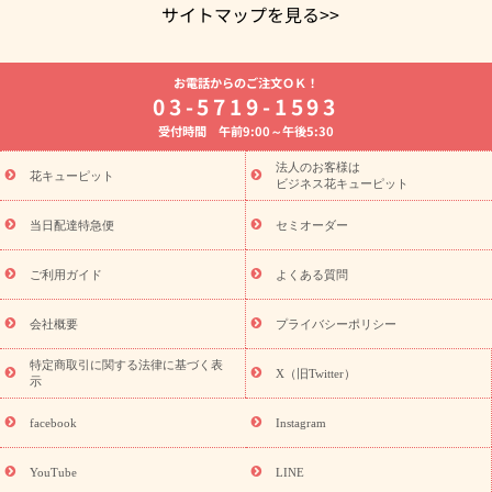
サイトマップを見る>>
よく贈られる花
お祝いの花特集
誕生日フラワーギフト特集
お電話からのご注文ＯＫ！
8月の誕生花(トルコキキョウ)
開店・開業祝い
退職祝い
結
03-5719-1593
婚記念日
お供え・お悔やみ
お供え・お悔やみの花
四十九日
受付時間 午前9:00～午後5:30
法要以降に贈る花
通夜・葬儀に贈る花
胡蝶蘭・花鉢
プリザ
ーブドフラワー
季節のイベント
ひまわり ギフト・プレゼント
法人のお客様は
季節のイベント
花キューピット
特集
お盆 花（新盆・初盆）
お盆 花（新
ビジネス花キューピット
盆・初盆）
お盆 花（新盆・初盆）
お盆・お供え 花とセットギ
フト
お盆・お供え プリザーブドフラワー
ひまわり ギフト・プ
当日配達特急便
セミオーダー
レゼント特集
夏の花贈り・お中元・暑中見舞い 花のギフト特集
敬老の日におくる花ギフト・プレゼント特集
敬老の日におくる
ご利用ガイド
よくある質問
花ギフト・プレゼント特集
敬老の日 花のおすすめランキング
敬
老の日 花鉢植えのギフト・プレゼント特集
敬老の日 花とセットギ
会社概要
プライバシーポリシー
フト・プレゼント特集
敬老の日の花 全てのギフト一覧
キャン
誕生日の花を
特定商取引に関する法律に基づく表
ペーン
「きょう誕生日なんです」キャンペーン
X（旧Twitter）
示
探す
誕生日フラワーギフト
誕生日フラワーギフト特集
誕生
日フラワーギフト商品一覧
バラ
ユリ
トルコキキョウ
8月の
facebook
Instagram
誕生花(トルコキキョウ)
9月の誕生花(リンドウ)
誕生日セット
ギフト
キャンペーン
「きょう誕生日なんです」キャンペーン
YouTube
LINE