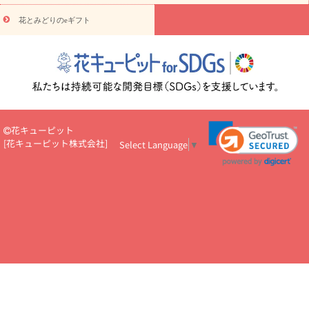
悔やみ・
5000円～
お供え・お悔やみ・
7000円～
お供え・お悔
読み物
やみ・
10000円～
花とみどりのeギフト
注目されている記事
365日の誕生花カレンダー
開店・開業祝
いのマナー
定年退職祝いのマナー
お祝いを贈るときのマナー・
ルール
花キューピットのお祝いコラム一覧
誕生日のお花を「色
彩心理学」で選ぶ方法
結婚祝いの予算相場
出産祝いお役立ち情
報
転職祝いのマナー基礎知識
ペットのお祝いワンポイントアド
バイス
スタンド花（フラスタ）のマナー
お見舞いのマナーとル
ール
新築引っ越し祝いコラム
お祝い花のマナー総まとめ
職
花キューピット
場上司や先輩へ贈るお祝い花の正解は？
開店祝いの花 選び方ガイ
[
花キューピット株式会社
]
Select Language
▼
ド（早見表あり）
お供えを贈るときのマナー・ルール
花キューピットのお供え・
お悔やみ・仏花コラム一覧
花キューピットの仏花のルール・マナ
ーQ&A
ペットの供花の基礎知識とペットロスを癒す向き合い方
一周忌のマナー
四十九日の基礎知識
お盆のルール・マナー
お彼岸のルール・マナー
キリスト教のお葬式の流れ【マナー基礎
知識】
お供え花のマナー総まとめ
仏花の選び方ガイド（早見表
あり)
花キューピット×専門家
CO2排出量削減 / SDGsを考える
プロ直伝10のテクニック
花美人5人の「花のある暮らし」
美
しい“花とお祝い”の世界
花贈りをもっと楽しみたい
男性は花を
もらってうれしい？アンケート
テレワークにおすすめの観葉植