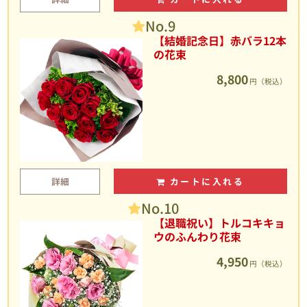
No.9
【結婚記念日】赤バラ12本
の花束
8,800
円（税込）
詳細
カートに入れる
No.10
【退職祝い】トルコキキョ
ウのふんわり花束
4,950
円（税込）