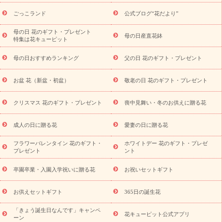
用途から探す
お祝いの花特集
当日配達特急便
お祝い商品
一覧
お祝い
開店・開業祝い
新築・引っ越し祝い
退職祝い
ごっこランド
公式ブログ“花だより”
結婚記念日
結婚祝い
出産祝い
退院祝い・快気祝い
還暦
祝い・長寿祝い
プチギフト
ペットのお祝いフラワー
お中
母の日 花のギフト・プレゼント
母の日産直花鉢
特集は花キューピット
元・暑中見舞い
敬老の日
お供え・お悔やみ
当日配達特急便
お供え
お供え・お悔やみ商品一覧
お供え・お悔やみの花
四
母の日おすすめランキング
父の日 花のギフト・プレゼント
十九日法要以降に贈る花
通夜・葬儀に贈る花
お供え お花とセッ
トギフト
お供え プリザーブドフラワー
ペットのお供えフラワー
お盆 花（新盆・初盆）
敬老の日 花のギフト・プレゼント
お盆（新盆・初盆）
その他
お祝い返し
お見舞い
お取り
寄せギフト
ビジネス用
ご自宅用
観葉植物
ミディ胡蝶蘭
クリスマス 花のギフト・プレゼント
喪中見舞い・冬のお供えに贈る花
スタイルから探す
プリザーブドフラワー
アレンジメント
花束
スタンド花
お祝い
お供え・お悔やみ
胡蝶蘭
胡蝶
成人の日に贈る花
愛妻の日に贈る花
蘭・花鉢
ミディ胡蝶蘭・お祝い
ミディ胡蝶蘭・お供え
世界初
の青色胡蝶蘭
観葉植物
観葉植物
産直多肉植物
プリザーブ
フラワーバレンタイン 花のギフト・
ホワイトデー 花のギフト・プレゼ
ドフラワー
お祝い
お供え・お悔やみ
花とセットギフト
セ
プレゼント
ント
ミオーダー
プチギフト（hanamore -ハナモア-）
花とみどりの
eギフト
花キューピットのeGfit
カラー
ピンク
イエローオ
卒園卒業・入園入学祝いに贈る花
お祝いセットギフト
予
レンジ
レッド
お花の種類
バラ
ユリ
トルコキキョウ
算から探す
お祝い
お祝い・
3000円～
お祝い・
4000円～
お供えセットギフト
365日の誕生花
お祝い・
5000円～
お祝い・
7000円～
お祝い・
10000円～
「きょう誕生日なんです」キャンペ
お供え・お悔やみ
お供え・お悔やみ・
3000円～
お供え・お
花キューピット公式アプリ
ーン